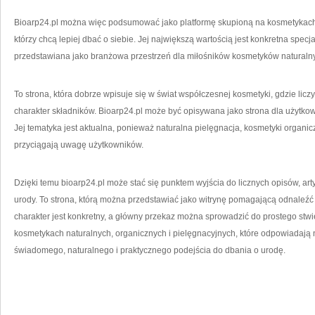
Bioarp24.pl można więc podsumować jako platformę skupioną na kosmetykach o 
którzy chcą lepiej dbać o siebie. Jej największą wartością jest konkretna specj
przedstawiana jako branżowa przestrzeń dla miłośników kosmetyków naturaln
To strona, która dobrze wpisuje się w świat współczesnej kosmetyki, gdzie liczy 
charakter składników. Bioarp24.pl może być opisywana jako strona dla użytk
Jej tematyka jest aktualna, ponieważ naturalna pielęgnacja, kosmetyki organicz
przyciągają uwagę użytkowników.
Dzięki temu bioarp24.pl może stać się punktem wyjścia do licznych opisów, art
urody. To strona, którą można przedstawiać jako witrynę pomagającą odnaleźć
charakter jest konkretny, a główny przekaz można sprowadzić do prostego stwi
kosmetykach naturalnych, organicznych i pielęgnacyjnych, które odpowiadają 
świadomego, naturalnego i praktycznego podejścia do dbania o urodę.