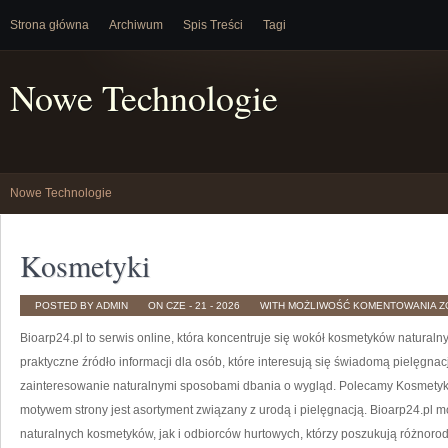
Strona główna
Archiwum
Spis Treści
Tagi
Nowe Technologie
Nowe Technologie
Kosmetyki
K
POSTED BY ADMIN
ON CZE - 21 - 2026
WITH
MOŻLIWOŚĆ KOMENTOWANIA
Z
Bioarp24.pl to serwis online, która koncentruje się wokół kosmetyków natural
praktyczne źródło informacji dla osób, które interesują się świadomą pielęgnacj
zainteresowanie naturalnymi sposobami dbania o wygląd. Polecamy Kosmetyki
motywem strony jest asortyment związany z urodą i pielęgnacją. Bioarp24.pl
naturalnych kosmetyków, jak i odbiorców hurtowych, którzy poszukują różnorod