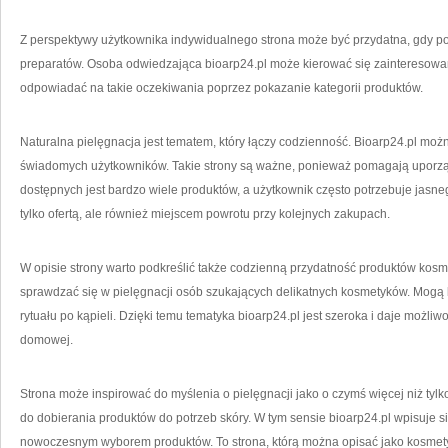
Z perspektywy użytkownika indywidualnego strona może być przydatna, gdy po
preparatów. Osoba odwiedzająca bioarp24.pl może kierować się zainteresow
odpowiadać na takie oczekiwania poprzez pokazanie kategorii produktów.
Naturalna pielęgnacja jest tematem, który łączy codzienność. Bioarp24.pl możn
świadomych użytkowników. Takie strony są ważne, ponieważ pomagają uporzą
dostępnych jest bardzo wiele produktów, a użytkownik często potrzebuje jasne
tylko ofertą, ale również miejscem powrotu przy kolejnych zakupach.
W opisie strony warto podkreślić także codzienną przydatność produktów kos
sprawdzać się w pielęgnacji osób szukających delikatnych kosmetyków. Mogą
rytuału po kąpieli. Dzięki temu tematyka bioarp24.pl jest szeroka i daje możliwo
domowej.
Strona może inspirować do myślenia o pielęgnacji jako o czymś więcej niż ty
do dobierania produktów do potrzeb skóry. W tym sensie bioarp24.pl wpisuje się
nowoczesnym wyborem produktów. To strona, którą można opisać jako kosmet