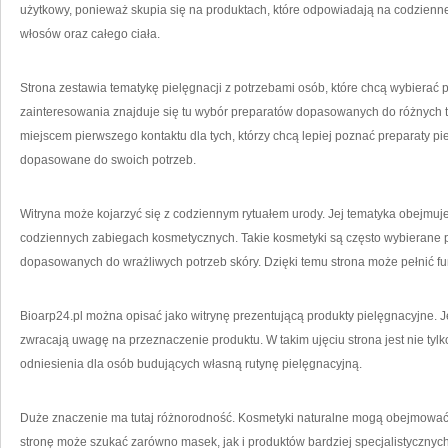
użytkowy, ponieważ skupia się na produktach, które odpowiadają na codzienne
włosów oraz całego ciała.
Strona zestawia tematykę pielęgnacji z potrzebami osób, które chcą wybierać 
zainteresowania znajduje się tu wybór preparatów dopasowanych do różnych t
miejscem pierwszego kontaktu dla tych, którzy chcą lepiej poznać preparaty pi
dopasowane do swoich potrzeb.
Witryna może kojarzyć się z codziennym rytuałem urody. Jej tematyka obejmuj
codziennych zabiegach kosmetycznych. Takie kosmetyki są często wybierane p
dopasowanych do wrażliwych potrzeb skóry. Dzięki temu strona może pełnić f
Bioarp24.pl można opisać jako witrynę prezentującą produkty pielęgnacyjne. Je
zwracają uwagę na przeznaczenie produktu. W takim ujęciu strona jest nie t
odniesienia dla osób budujących własną rutynę pielęgnacyjną.
Duże znaczenie ma tutaj różnorodność. Kosmetyki naturalne mogą obejmować 
stronę może szukać zarówno masek, jak i produktów bardziej specjalistycznych