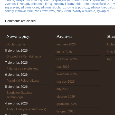
Shorts
,
zabytkowe kościoły
,
zakupy spożywcze online
,
zamki krzyżackie
,
zamki
żywności
,
zarządzanie małą firmą
,
zasłony i firany
,
zbieranie deszczówki
,
zdro
mężczyzn
,
zdrowie oczu
,
zdrowie słuchu
,
zdrowie w podróży
,
zdrowy kręgosłu
szkoły
,
zimowe ferie
,
znak towarowy
,
zupy krem
,
zwroty w sklepie
,
żywopłot
Comments are closed.
Nowe wpisy:
Archiwa
Stro
Odchudzanie
sierpień 2026
Arch
8 sierpnia, 2026
lipiec 2026
Spis T
Ortopedia i Rehabilitacja
czerwiec 2026
Tagi
7 sierpnia, 2026
maj 2026
Pytania od czytelników
kwiecień 2026
6 sierpnia, 2026
Poradniki Fotograficzne
marzec 2026
5 sierpnia, 2026
luty 2026
Sportowe Gadżety i
styczeń 2026
Technologie
4 sierpnia, 2026
grudzień 2025
Andy (Ameryka Południowa)
listopad 2025