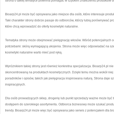
strona o takiej tematyce powinna pomagać w szybkim znalezieniu produktów 
Bioarp24.pl może być opisywana jako miejsce dla osób, które interesuje prod
Taki charakter strony dobrze pasuje do odbiorców, którzy lubią porównywać pro
które chcą wprowadzić do oferty kosmetyki naturalne.
Tematyka strony może obejmować pielęgnację włosów. Wśród potencjalnych od
potrzebami: skórą wymagającą ukojenia. Strona może więc odpowiadać na szer
kosmetyki naturalne warto mieć pod ręką.
Wyróżnikiem takiej strony jest również konkretna specjalizacja. Bioarp24.pl nie
skoncentrowaną na produktach kosmetycznych. Dzięki temu można wokół niej
poradników i opisów, takich jak pielęgnacja inspirowana naturą. Strona daje s
inspiracyjnych.
Dla osób prowadzących sklep, drogerię lub punkt sprzedaży ważne może być to, 
dostępem do szerokiego asortymentu. Odbiorca biznesowy może szukać produ
trendy. Bioarp24.pl może więc być opisywana jako serwis z potencjałem dla b