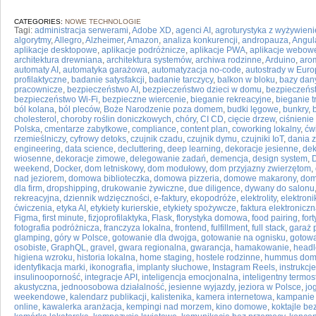
CATEGORIES:
NOWE TECHNOLOGIE
Tagi:
administracja serwerami
,
Adobe XD
,
agenci AI
,
agroturystyka z wyżywien
algorytmy
,
Allegro
,
Alzheimer
,
Amazon
,
analiza konkurencji
,
andropauza
,
Angul
aplikacje desktopowe
,
aplikacje podróżnicze
,
aplikacje PWA
,
aplikacje webow
architektura drewniana
,
architektura systemów
,
archiwa rodzinne
,
Arduino
,
aro
automaty AI
,
automatyka garażowa
,
automatyzacja no-code
,
autostrady w Euro
profilaktyczne
,
badanie satysfakcji
,
badanie tarczycy
,
balkon w bloku
,
bazy dan
pracownicze
,
bezpieczeństwo AI
,
bezpieczeństwo dzieci w domu
,
bezpieczeńs
bezpieczeństwo Wi-Fi
,
bezpieczne wiercenie
,
bieganie rekreacyjne
,
bieganie t
ból kolana
,
ból pleców
,
Boże Narodzenie poza domem
,
budki lęgowe
,
bunkry
,
cholesterol
,
choroby roślin doniczkowych
,
chóry
,
CI CD
,
cięcie drzew
,
ciśnienie
Polska
,
cmentarze zabytkowe
,
compliance
,
content plan
,
coworking lokalny
,
ćw
rzemieślniczy
,
cyfrowy detoks
,
czujnik czadu
,
czujnik dymu
,
czujniki IoT
,
dania z
engineering
,
data science
,
decluttering
,
deep learning
,
dekoracje jesienne
,
dek
wiosenne
,
dekoracje zimowe
,
delegowanie zadań
,
demencja
,
design system
,
weekend
,
Docker
,
dom letniskowy
,
dom modułowy
,
dom przyjazny zwierzętom
,
nad jeziorem
,
domowa biblioteczka
,
domowa pizzeria
,
domowe makarony
,
dom
dla firm
,
dropshipping
,
drukowanie żywiczne
,
due diligence
,
dywany do salonu
rekreacyjna
,
dziennik wdzięczności
,
e-faktury
,
ekopodróże
,
elektrolity
,
elektroni
ćwiczenia
,
etyka AI
,
etykiety kurierskie
,
etykiety spożywcze
,
faktura elektronicz
Figma
,
first minute
,
fizjoprofilaktyka
,
Flask
,
florystyka domowa
,
food pairing
,
fort
fotografia podróżnicza
,
franczyza lokalna
,
frontend
,
fulfillment
,
full stack
,
garaż 
glamping
,
góry w Polsce
,
gotowanie dla dwojga
,
gotowanie na ognisku
,
gotowa
osobiste
,
GraphQL
,
gravel
,
gwara regionalna
,
gwarancja
,
hamakowanie
,
head
higiena wzroku
,
historia lokalna
,
home staging
,
hostele rodzinne
,
hummus do
identyfikacja marki
,
ikonografia
,
implanty słuchowe
,
Instagram Reels
,
instrukcj
insulinooporność
,
integracje API
,
inteligencja emocjonalna
,
inteligentny termos
akustyczna
,
jednoosobowa działalność
,
jesienne wyjazdy
,
jeziora w Polsce
,
jo
weekendowe
,
kalendarz publikacji
,
kalistenika
,
kamera internetowa
,
kampanie
online
,
kawalerka aranżacja
,
kempingi nad morzem
,
kino domowe
,
koktajle b