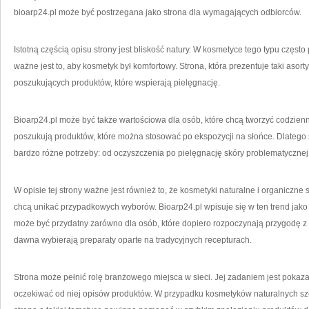
bioarp24.pl może być postrzegana jako strona dla wymagających odbiorców.
Istotną częścią opisu strony jest bliskość natury. W kosmetyce tego typu częst
ważne jest to, aby kosmetyk był komfortowy. Strona, która prezentuje taki aso
poszukujących produktów, które wspierają pielęgnację.
Bioarp24.pl może być także wartościowa dla osób, które chcą tworzyć codzienn
poszukują produktów, które można stosować po ekspozycji na słońce. Dlatego
bardzo różne potrzeby: od oczyszczenia po pielęgnację skóry problematycznej
W opisie tej strony ważne jest również to, że kosmetyki naturalne i organiczne 
chcą unikać przypadkowych wyborów. Bioarp24.pl wpisuje się w ten trend jako 
może być przydatny zarówno dla osób, które dopiero rozpoczynają przygodę z na
dawna wybierają preparaty oparte na tradycyjnych recepturach.
Strona może pełnić rolę branżowego miejsca w sieci. Jej zadaniem jest pokaz
oczekiwać od niej opisów produktów. W przypadku kosmetyków naturalnych szc