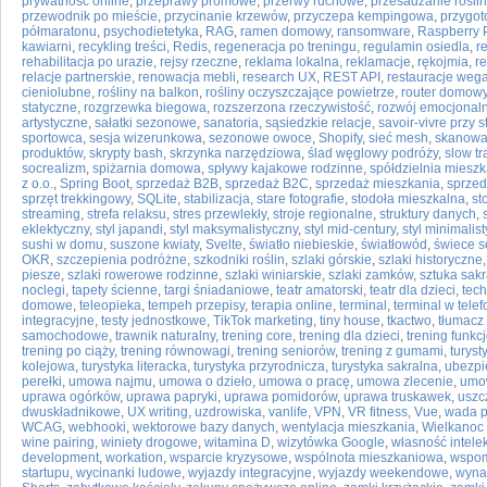
prywatność online
,
przeprawy promowe
,
przerwy ruchowe
,
przesadzanie roślin
przewodnik po mieście
,
przycinanie krzewów
,
przyczepa kempingowa
,
przygot
półmaratonu
,
psychodietetyka
,
RAG
,
ramen domowy
,
ransomware
,
Raspberry 
kawiarni
,
recykling treści
,
Redis
,
regeneracja po treningu
,
regulamin osiedla
,
r
rehabilitacja po urazie
,
rejsy rzeczne
,
reklama lokalna
,
reklamacje
,
rękojmia
,
r
relacje partnerskie
,
renowacja mebli
,
research UX
,
REST API
,
restauracje weg
cieniolubne
,
rośliny na balkon
,
rośliny oczyszczające powietrze
,
router domow
statyczne
,
rozgrzewka biegowa
,
rozszerzona rzeczywistość
,
rozwój emocjonal
artystyczne
,
sałatki sezonowe
,
sanatoria
,
sąsiedzkie relacje
,
savoir-vivre przy s
sportowca
,
sesja wizerunkowa
,
sezonowe owoce
,
Shopify
,
sieć mesh
,
skanowa
produktów
,
skrypty bash
,
skrzynka narzędziowa
,
ślad węglowy podróży
,
slow tr
socrealizm
,
spiżarnia domowa
,
spływy kajakowe rodzinne
,
spółdzielnia miesz
z o.o.
,
Spring Boot
,
sprzedaż B2B
,
sprzedaż B2C
,
sprzedaż mieszkania
,
sprzed
sprzęt trekkingowy
,
SQLite
,
stabilizacja
,
stare fotografie
,
stodoła mieszkalna
,
st
streaming
,
strefa relaksu
,
stres przewlekły
,
stroje regionalne
,
struktury danych
,
eklektyczny
,
styl japandi
,
styl maksymalistyczny
,
styl mid-century
,
styl minimalis
sushi w domu
,
suszone kwiaty
,
Svelte
,
światło niebieskie
,
światłowód
,
świece 
OKR
,
szczepienia podróżne
,
szkodniki roślin
,
szlaki górskie
,
szlaki historyczne
piesze
,
szlaki rowerowe rodzinne
,
szlaki winiarskie
,
szlaki zamków
,
sztuka sak
noclegi
,
tapety ścienne
,
targi śniadaniowe
,
teatr amatorski
,
teatr dla dzieci
,
tec
domowe
,
teleopieka
,
tempeh przepisy
,
terapia online
,
terminal
,
terminal w telef
integracyjne
,
testy jednostkowe
,
TikTok marketing
,
tiny house
,
tkactwo
,
tłumacz 
samochodowe
,
trawnik naturalny
,
trening core
,
trening dla dzieci
,
trening funkc
trening po ciąży
,
trening równowagi
,
trening seniorów
,
trening z gumami
,
turyst
kolejowa
,
turystyka literacka
,
turystyka przyrodnicza
,
turystyka sakralna
,
ubezpi
perełki
,
umowa najmu
,
umowa o dzieło
,
umowa o pracę
,
umowa zlecenie
,
umo
uprawa ogórków
,
uprawa papryki
,
uprawa pomidorów
,
uprawa truskawek
,
uszc
dwuskładnikowe
,
UX writing
,
uzdrowiska
,
vanlife
,
VPN
,
VR fitness
,
Vue
,
wada p
WCAG
,
webhooki
,
wektorowe bazy danych
,
wentylacja mieszkania
,
Wielkanoc 
wine pairing
,
winiety drogowe
,
witamina D
,
wizytówka Google
,
własność intele
development
,
workation
,
wsparcie kryzysowe
,
wspólnota mieszkaniowa
,
wspom
startupu
,
wycinanki ludowe
,
wyjazdy integracyjne
,
wyjazdy weekendowe
,
wyna