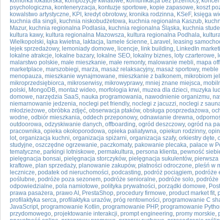
komórka lokatorska
,
kompozycje kwiatowe
,
komunikacja bez przemocy
,
koncen
psychologiczna
,
konteneryzacja
,
kontuzje sportowe
,
kopie zapasowe
,
koszt po
kowalstwo artystyczne
,
KPI
,
kredyt obrotowy
,
kronika rodzinna
,
KSeF
,
księga wi
kuchnia dla singli
,
kuchnia niskobudżetowa
,
kuchnia regionalna Kaszub
,
kuchn
Mazur
,
kuchnia regionalna Podlasia
,
kuchnia regionalna Śląska
,
kuchnia stud
kultura kawy
,
kultura regionalna Mazowsza
,
kultura regionalna Podhala
,
kultur
Wielkopolski
,
łąka kwietna
,
laktacja
,
lamele ścienne
,
Laravel
,
leasing samocho
lejek sprzedażowy
,
lemoniady domowe
,
licencje
,
link building
,
LinkedIn market
lokalne atrakcje
,
lokalne bazary
,
lokalne SEO
,
lokalny biznes
,
loty czarterowe
,
malarstwo polskie
,
małe mieszkanie
,
małe remonty
,
malowanie mebli
,
mapa off
marketplace
,
marszobiegi
,
marża
,
masaż relaksacyjny
,
masaż sportowy
,
meble 
menopauza
,
mieszkanie wynajmowane
,
mieszkanie z balkonem
,
mikrobiom jel
mikroprzedsiębiorca
,
mikroserwisy
,
mikrowyprawy
,
mniej znane miejsca
,
mobiln
polski
,
MongoDB
,
montaż wideo
,
morfologia krwi
,
muzea dla dzieci
,
muzyka lu
domowe
,
narzędzia SaaS
,
nauka programowania
,
nawodnienie organizmu
,
na
niemarnowanie jedzenia
,
noclegi pet friendly
,
noclegi z jacuzzi
,
noclegi z saun
młodzieżowe
,
obróbka zdjęć
,
obserwacja ptaków
,
obsługa posprzedażowa
,
oc
wodne
,
odbiór mieszkania
,
oddech przeponowy
,
odnawianie drewna
,
odporno
outdoorowa
,
odzyskiwanie danych
,
offboarding
,
ogród deszczowy
,
ogród na pa
pracownika
,
opieka okołoporodowa
,
opieka paliatywna
,
opiekun rodzinny
,
opin
lot
,
organizacja kuchni
,
organizacja spiżarni
,
organizacja szafy
,
orkiestry dęte
,
studyjne
,
oszczędne ogrzewanie
,
paczkomaty
,
pakowanie plecaka
,
pałace w P
tematyczne
,
parkingi lotniskowe
,
permakultura
,
persona klienta
,
pewność siebi
pielęgnacja bonsai
,
pielęgnacja storczyków
,
pielęgnacja sukulentów
,
pierwsza
kraftowe
,
plan sprzedaży
,
planowanie zakupów
,
płatności odroczone
,
pleśń w 
lecznicze
,
podatek od nieruchomości
,
podcasting
,
podróż pociągiem
,
podróże 
poślubne
,
podróże poza sezonem
,
podróże senioralne
,
podróże solo
,
podróże 
odpowiedzialne
,
pola namiotowe
,
polityka prywatności
,
porządki domowe
,
Pos
prawa pasażera
,
prawo AI
,
PrestaShop
,
procedury firmowe
,
product market fit
,
profilaktyka serca
,
profilaktyka urazów
,
próg rentowności
,
programowanie C sh
JavaScript
,
programowanie Kotlin
,
programowanie PHP
,
programowanie Pytho
przydomowego
,
projektowanie interakcji
,
prompt engineering
,
promy morskie
,