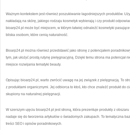
Ważnym kontekstem jest również poszukiwanie łagodniejszych produktów. Użyt
nakładają na skórę, jakiego rodzaju kosmetyk wybierają i czy produkt odpowiada
bioarp24.pl może być miejscem, w którym łatwiej odnaleźć kosmetyki pasujące 
bliska osobom, które cenią naturalność.
Bioarp24.pl można również przedstawić jako stronę z potencjałem poradnikowy
tym, jak ułożyć prostą rutynę pielęgnacyjną. Dzięki temu strona ma potencjał nie
miejsce rozwijania tematyki beauty.
Opisując bioarp24.pl, warto zwrócić uwagę na jej związek z pielęgnacją. To st
z produktami organicznymi. Jej odbiorca to ktoś, kto chce znaleźć produkt do c
skupiony na naturalnej pielęgnacji.
W szerszym ujęciu bioarp24.pl jest stroną, która prezentuje produkty z obsza
nadaje się do tworzenia artykułów o świadomych zakupach. To tematyczna baz
treści SEO i opisów poradnikowych.