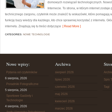
domowych rozwiązań technologicznych. Nowości 
Internecie. To strona, w którym internet zostaj
technicznego żargonu, czytelnik może znaleźć tu wskazówki, które pomagają wy
funkcję bazy wiedzy dla każdego, kto chce sprawniej korzystać z internetu. Gł
internetu. Znajdują się tu treści dotyczące
[ Read More ]
CATEGORIES:
NOWE TECHNOLOGIE
Nowe wpisy:
Archiwa
Stro
Pytania od czytelników
sierpień 2026
Arch
6 sierpnia, 2026
lipiec 2026
Spis T
Poradniki Fotograficzne
czerwiec 2026
Tagi
5 sierpnia, 2026
maj 2026
Sportowe Gadżety i
Technologie
kwiecień 2026
4 sierpnia, 2026
marzec 2026