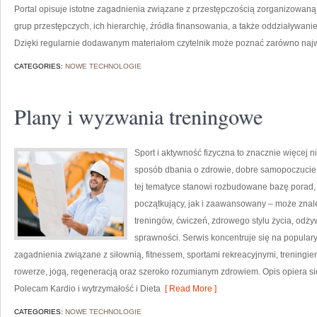
Portal opisuje istotne zagadnienia związane z przestępczością zorganizowan
grup przestępczych, ich hierarchię, źródła finansowania, a także oddziaływani
Dzięki regularnie dodawanym materiałom czytelnik może poznać zarówno najwa
CATEGORIES:
NOWE TECHNOLOGIE
Plany i wyzwania treningowe
Sport i aktywność fizyczna to znacznie więcej niż
sposób dbania o zdrowie, dobre samopoczucie
tej tematyce stanowi rozbudowane bazę porad,
początkujący, jak i zaawansowany – może znal
treningów, ćwiczeń, zdrowego stylu życia, odż
sprawności. Serwis koncentruje się na popular
zagadnienia związane z siłownią, fitnessem, sportami rekreacyjnymi, treningi
rowerze, jogą, regeneracją oraz szeroko rozumianym zdrowiem. Opis opiera si
Polecam Kardio i wytrzymałość i Dieta
[ Read More ]
CATEGORIES:
NOWE TECHNOLOGIE