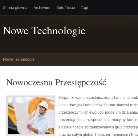
Strona główna
Archiwum
Spis Treści
Tagi
Nowe Technologie
Nowe Technologie
Nowoczesna Przestępczość
Zorganizowana przestępczość od wielu lat bu
ekspertów, jak i odbiorców. Strona stanowi r
przestępczym, ich ewolucji, modelom działani
prezentuje temat w sposób informacyjny, konce
z działalnością zorganizowanych grup przestęp
oraz na całym globie. Polecam Tajemnice i Nie