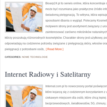
Bioarp24.pl to serwis online, która koncentruj
może być rozumiana jako praktyczne źródło infor
świadomą pielęgnacją. To witryna, która wpisu
sposobami dbania o wygląd. Polecamy Kosmetyk
motywem strony jest asortyment związany z uro
zainteresować zarówno miłośników naturalnych
którzy poszukują różnorodnych kosmetyków. Charakter strony jest użytkowy, po
odpowiadają na codzienne potrzeby związane z pielęgnacją skóry, włosów oraz
pielęgnacji z potrzebami osób,
[ Read More ]
CATEGORIES:
NOWE TECHNOLOGIE
Internet Radiowy i Satelitarny
Internat.com.pl to nowoczesny portal poświęco
które kojarzą się z codziennym korzystaniem z
ciekawym miejscem dla osób, które chcą lepiej z
bezprzewodowych, światłowodów, 5G, chmury, 