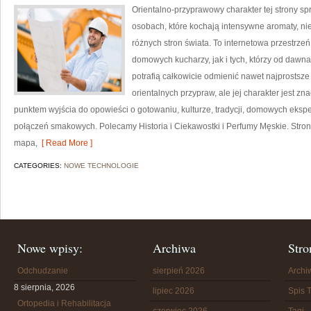
Orientalno-przyprawowy charakter tej strony spr
osobach, które kochają intensywne aromaty, nie
różnych stron świata. To internetowa przestrz
domowych kucharzy, jak i tych, którzy od daw
potrafią całkowicie odmienić nawet najprostsze
orientalnych przypraw, ale jej charakter jest z
punktem wyjścia do opowieści o gotowaniu, kulturze, tradycji, domowych ek
połączeń smakowych. Polecamy Historia i Ciekawostki i Perfumy Męskie. Stro
mapa,
[ Read More ]
CATEGORIES:
NOWE TECHNOLOGIE
Nowe wpisy:
Archiwa
Stro
Odchudzanie
sierpień 2026
Arch
8 sierpnia, 2026
lipiec 2026
Spis T
Ortopedia i Rehabilitacja