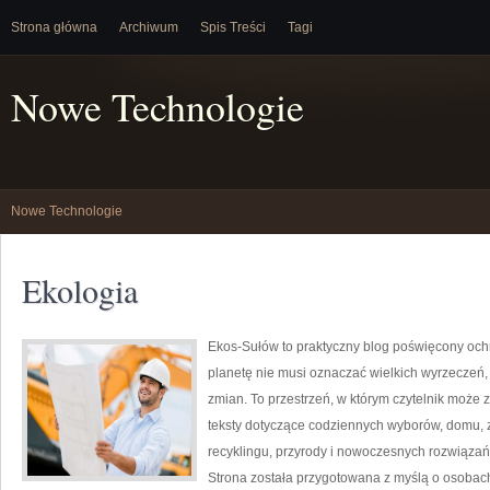
Strona główna
Archiwum
Spis Treści
Tagi
Nowe Technologie
Nowe Technologie
Ekologia
Ekos-Sułów to praktyczny blog poświęcony ochr
planetę nie musi oznaczać wielkich wyrzeczeń
zmian. To przestrzeń, w którym czytelnik może 
teksty dotyczące codziennych wyborów, domu, z
recyklingu, przyrody i nowoczesnych rozwiązań 
Strona została przygotowana z myślą o osobac