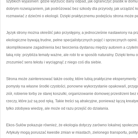
szybkich wyjaśnień: gdzie wyrzucić dany odpad, jak ograniczyć plastik w dom
dobrym rozwiązaniem, jak podróżować bez szkody dla przyrody, jak urządzić k
rozmawiać z dziećmi o ekologii. Dzięki praktycznemu podejściu strona może pe
Język strony można określić jako przystępny, a jednocześnie nastawiony na pr
ekologiczne bywają trudne, pełne specjalistycznych pojęć i sprzecznych opini
skomplikowane zagadnienia bez tworzenia dystansu między autorem a czyteln
taką rolę: przybliża tematy ważne, ale robi to w sposób naturalny. Dzięki temu
zrozumieć sens tekstu i wyciągnąć z niego coś dla siebie.
Strona może zainteresować także osoby, które lubią praktyczne eksperymenty.
pomysły na własne środki czystości, ponowne wykorzystanie opakowań, przyg
ziół, robienie torby ze starej koszulki, organizowanie domowej przestrzeni bez
rzeczy, które już są pod ręką. Takie treści są atrakcyjne, ponieważ łączą kreat
tylko zdobywa wiedzę, ale może od razu przejść do działania.
Ekos-Sułów pokazuje również, że ekologia dotyczy zarówno lokalnej społeczno
Artykuły mogą poruszać kwestie zmian w miastach, zielonego transportu, polityk