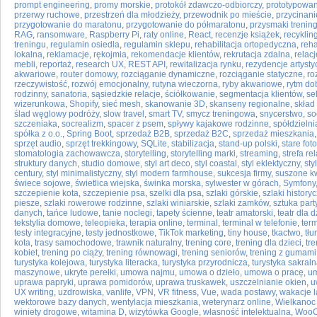
prompt engineering
,
promy morskie
,
protokół zdawczo-odbiorczy
,
prototypowan
przerwy ruchowe
,
przestrzeń dla młodzieży
,
przewodnik po mieście
,
przycinan
przygotowanie do maratonu
,
przygotowanie do półmaratonu
,
przysmaki treni
RAG
,
ransomware
,
Raspberry Pi
,
raty online
,
React
,
recenzje książek
,
recykling
treningu
,
regulamin osiedla
,
regulamin sklepu
,
rehabilitacja ortopedyczna
,
reha
lokalna
,
reklamacje
,
rękojmia
,
rekomendacje klientów
,
rekrutacja zdalna
,
relacj
mebli
,
reportaż
,
research UX
,
REST API
,
rewitalizacja rynku
,
rezydencje artyst
akwariowe
,
router domowy
,
rozciąganie dynamiczne
,
rozciąganie statyczne
,
ro
rzeczywistość
,
rozwój emocjonalny
,
rutyna wieczorna
,
ryby akwariowe
,
rytm d
rodzinny
,
sanatoria
,
sąsiedzkie relacje
,
ściółkowanie
,
segmentacja klientów
,
se
wizerunkowa
,
Shopify
,
sieć mesh
,
skanowanie 3D
,
skanseny regionalne
,
skład 
ślad węglowy podróży
,
slow travel
,
smart TV
,
smycz treningowa
,
snycerstwo
,
so
szczeniaka
,
socrealizm
,
spacer z psem
,
spływy kajakowe rodzinne
,
spółdzieln
spółka z o.o.
,
Spring Boot
,
sprzedaż B2B
,
sprzedaż B2C
,
sprzedaż mieszkania
sprzęt audio
,
sprzęt trekkingowy
,
SQLite
,
stabilizacja
,
stand-up polski
,
stare fot
stomatologia zachowawcza
,
storytelling
,
storytelling marki
,
streaming
,
strefa re
struktury danych
,
studio domowe
,
styl art deco
,
styl coastal
,
styl eklektyczny
,
sty
century
,
styl minimalistyczny
,
styl modern farmhouse
,
sukcesja firmy
,
suszone kw
świece sojowe
,
świetlica wiejska
,
świnka morska
,
sylwester w górach
,
Symfony
szczepienie kota
,
szczepienie psa
,
szelki dla psa
,
szlaki górskie
,
szlaki history
piesze
,
szlaki rowerowe rodzinne
,
szlaki winiarskie
,
szlaki zamków
,
sztuka par
danych
,
tańce ludowe
,
tanie noclegi
,
tapety ścienne
,
teatr amatorski
,
teatr dla d
tekstylia domowe
,
teleopieka
,
terapia online
,
terminal
,
terminal w telefonie
,
ter
testy integracyjne
,
testy jednostkowe
,
TikTok marketing
,
tiny house
,
tkactwo
,
tłu
kota
,
trasy samochodowe
,
trawnik naturalny
,
trening core
,
trening dla dzieci
,
tr
kobiet
,
trening po ciąży
,
trening równowagi
,
trening seniorów
,
trening z gumami
turystyka kolejowa
,
turystyka literacka
,
turystyka przyrodnicza
,
turystyka sakral
maszynowe
,
ukryte perełki
,
umowa najmu
,
umowa o dzieło
,
umowa o pracę
,
um
uprawa papryki
,
uprawa pomidorów
,
uprawa truskawek
,
uszczelnianie okien
,
u
UX writing
,
uzdrowiska
,
vanlife
,
VPN
,
VR fitness
,
Vue
,
wada postawy
,
wakacje l
wektorowe bazy danych
,
wentylacja mieszkania
,
weterynarz online
,
Wielkanoc 
winiety drogowe
,
witamina D
,
wizytówka Google
,
własność intelektualna
,
WooC