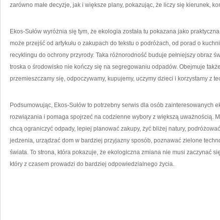
zarówno małe decyzje, jak i większe plany, pokazując, że liczy się kierunek, k
Ekos-Sułów wyróżnia się tym, że ekologia została tu pokazana jako praktyczna 
może przejść od artykułu o zakupach do tekstu o podróżach, od porad o kuchn
recyklingu do ochrony przyrody. Taka różnorodność buduje pełniejszy obraz 
troska o środowisko nie kończy się na segregowaniu odpadów. Obejmuje także
przemieszczamy się, odpoczywamy, kupujemy, uczymy dzieci i korzystamy z tec
Podsumowując, Ekos-Sułów to potrzebny serwis dla osób zainteresowanych ek
rozwiązania i pomaga spojrzeć na codzienne wybory z większą uważnością. Mo
chcą ograniczyć odpady, lepiej planować zakupy, żyć bliżej natury, podróżo
jedzenia, urządzać dom w bardziej przyjazny sposób, poznawać zielone tech
świata. To strona, która pokazuje, że ekologiczna zmiana nie musi zaczynać si
który z czasem prowadzi do bardziej odpowiedzialnego życia.