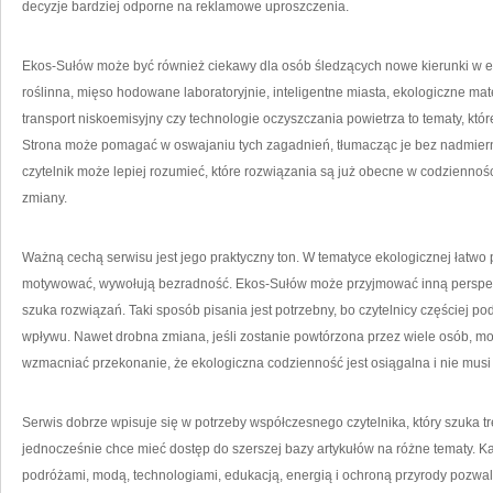
decyzje bardziej odporne na reklamowe uproszczenia.
Ekos-Sułów może być również ciekawy dla osób śledzących nowe kierunki w 
roślinna, mięso hodowane laboratoryjnie, inteligentne miasta, ekologiczne mate
transport niskoemisyjny czy technologie oczyszczania powietrza to tematy, któr
Strona może pomagać w oswajaniu tych zagadnień, tłumacząc je bez nadmiern
czytelnik może lepiej rozumieć, które rozwiązania są już obecne w codziennośc
zmiany.
Ważną cechą serwisu jest jego praktyczny ton. W tematyce ekologicznej łatwo p
motywować, wywołują bezradność. Ekos-Sułów może przyjmować inną perspek
szuka rozwiązań. Taki sposób pisania jest potrzebny, bo czytelnicy częściej p
wpływu. Nawet drobna zmiana, jeśli zostanie powtórzona przez wiele osób, m
wzmacniać przekonanie, że ekologiczna codzienność jest osiągalna i nie mus
Serwis dobrze wpisuje się w potrzeby współczesnego czytelnika, który szuka tre
jednocześnie chce mieć dostęp do szerszej bazy artykułów na różne tematy. 
podróżami, modą, technologiami, edukacją, energią i ochroną przyrody pozwala