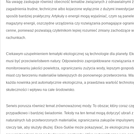
Na uwagę zasługuje również obecność tematów związanych z odnawialnymi źród
zagadnienia trudne, techniczne albo kojarzone wyłącznie z dużymi inwestycja
sposób bardziej praktyczny. Artykuły o energii mogą wyjaśniać, czym są panel
magazyny energii, oszczędne urządzenia czy rozwiązania pomagające ogranicz
cenne, ponieważ pozwalają czytelnikom lepiej rozumieć zmiany zachodzące 
rachunkach.
Ciekawym uzupełnieniem tematyki ekologicznej są technologie dla planety. E
musi być przeciwieństwem natury. Odpowiednio zaprojektowane rozwiązania
monitorowaniu jakości powietrza, ograniczaniu zużycia wody, lepszym gospod
miast czy tworzeniu materiałów łatwiejszych do ponownego przetworzenia. Waż
każda nowinka jest automatycznie ekologiczna, a prawdziwa wartość technologii
skuteczności i wpływu na całe środowisko.
Serwis porusza również temat zrównoważonej mody. To obszar, który coraz cz
przypadkowo i bardziej świadomie. Teksty na ten temat mogą dotyczyć ubrań z 
naturalnych lub przetworzonych materiałów, ograniczania zakupów impulsywny
rzeczy tak, aby służyły dłużej. Ekos-Sułów może pokazywać, że ekologiczna 