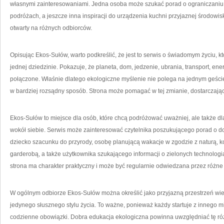
własnymi zainteresowaniami. Jedna osoba może szukać porad o ograniczaniu 
podróżach, a jeszcze inna inspiracji do urządzenia kuchni przyjaznej środowis
otwarty na różnych odbiorców.
Opisując Ekos-Sułów, warto podkreślić, że jest to serwis o świadomym życiu, 
jednej dziedzinie. Pokazuje, że planeta, dom, jedzenie, ubrania, transport, ene
połączone. Właśnie dlatego ekologiczne myślenie nie polega na jednym geści
w bardziej rozsądny sposób. Strona może pomagać w tej zmianie, dostarczając i
Ekos-Sułów to miejsce dla osób, które chcą podróżować uważniej, ale także dla 
wokół siebie. Serwis może zainteresować czytelnika poszukującego porad o d
dziecko szacunku do przyrody, osobę planującą wakacje w zgodzie z naturą, k
garderobą, a także użytkownika szukającego informacji o zielonych technologi
strona ma charakter praktyczny i może być regularnie odwiedzana przez różne
W ogólnym odbiorze Ekos-Sułów można określić jako przyjazną przestrzeń wie
jedynego słusznego stylu życia. To ważne, ponieważ każdy startuje z innego mi
codzienne obowiązki. Dobra edukacja ekologiczna powinna uwzględniać tę r