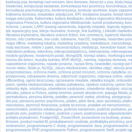
kastracja psa
,
kempingi nad morzem
,
kino domowe
,
kleszcze u psa
,
kluby ksią
lokatorska
,
kompozycje kwiatowe
,
komunikacja bez przemocy
,
koncentracja
,
k
konsultacja psychologiczna
,
konteneryzacja
,
kontuzje sportowe
,
kopie zapaso
kotłownia domowa
,
kowalstwo artystyczne
,
KPI
,
kreatywne pisanie
,
kredyt obro
księga wieczysta
,
Kubernetes
,
kultura feedbacku
,
kultura regionalna Mazowsz
regionalna Pomorza
,
kultura regionalna Wielkopolski
,
kurnik przydomowy
,
kur
ścienne
,
Laravel
,
LARP
,
leasing samochodu
,
legendy miejskie
,
legendy region
lęk separacyjny psa
,
lekcje muzealne
,
licencje
,
link building
,
LinkedIn marketin
literatura kryminalna
,
literatura science fiction
,
live commerce
,
lojalność klientó
biznes
,
loty czarterowe
,
low-code
,
lutowanie
,
macOS
,
majówka
,
malarstwo pols
mapa offline
,
marketing lokalny
,
marketing szeptany
,
marketplace
,
marszobiegi
maty węchowe
,
meble z palet
,
mecenat kultury
,
medytacja
,
menedżer haseł
,
me
mikrobiom jelitowy
,
mikrofony
,
mikroprzedsiębiorca
,
mikroserwisy
,
mikrowypraw
modele językowe
,
modernizm polski
,
MongoDB
,
montaż wideo
,
morfologia krw
muzea dla dzieci
,
muzyka ludowa
,
MVP
,
MySQL
,
naming
,
naprawy domowe
,
na
nawodnienie organizmu
,
nawyki poranne
,
nazwa firmy
,
newsletter
,
noclegi pet 
nocne niebo
,
Node.js
,
NoSQL
,
obozy młodzieżowe
,
obróbka zdjęć
,
obroża prz
posprzedażowa
,
ochrona marki
,
ochrona przed mrozem
,
ochrona zabytków
,
oc
przeponowy
,
odnawianie drewna
,
odporność organizmu
,
odprawa online
,
odzi
offboarding
,
ogród deszczowy
,
ogrzewanie miejskie
,
okładka książki
,
onboardi
psem
,
opieka okołoporodowa
,
opieka paliatywna
,
opiekun rodzinny
,
opinie Go
orkiestry dęte
,
ortodoncja
,
oświetlenie nastrojowe
,
oświetlenie studyjne
,
oszcz
plecaka
,
pałace w Polsce
,
palety kolorów
,
panele akustyczne
,
papuga falista
,
p
permakultura
,
persona klienta
,
petsitter
,
pewność siebie
,
phishing
,
pielęgnacja 
dla psa
,
pierwsza pomoc psychiczna
,
pilates
,
pitch deck
,
plan sprzedaży
,
płatn
mieszkaniu
,
płynność finansowa
,
pobyty lecznicze
,
podatek od nieruchomości
,
samochodem
,
podróże edukacyjne
,
podróże kamperem
,
podróże poślubne
,
po
podróże solo
,
podróże z kotem
,
podróże z psem
,
podróżowanie odpowiedzialn
polityka prywatności
,
PostgreSQL
,
PowerShell
,
pozwolenie na budowę
,
prawa 
firmowe
,
product market fit
,
produktywność osobista
,
profilaktyka próchnicy
,
pro
rentowności
,
programowanie C sharp
,
programowanie Java
,
programowanie J
programowanie PHP
,
programowanie Python
,
programowanie Swift
,
projekt o