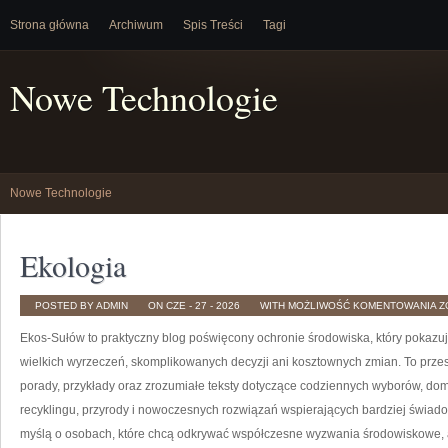
Strona główna
Archiwum
Spis Treści
Tagi
Nowe Technologie
Nowe Technologie
Ekologia
E
POSTED BY ADMIN
ON CZE - 27 - 2026
WITH
MOŻLIWOŚĆ KOMENTOWANIA
Z
Ekos-Sułów to praktyczny blog poświęcony ochronie środowiska, który pokazuj
wielkich wyrzeczeń, skomplikowanych decyzji ani kosztownych zmian. To przes
porady, przykłady oraz zrozumiałe teksty dotyczące codziennych wyborów, dom
recyklingu, przyrody i nowoczesnych rozwiązań wspierających bardziej świadom
myślą o osobach, które chcą odkrywać współczesne wyzwania środowiskowe, a