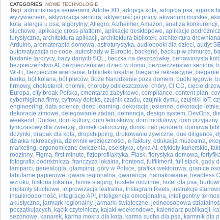
CATEGORIES:
NOWE TECHNOLOGIE
Tagi:
administracja serwerami
,
Adobe XD
,
adopcja kota
,
adopcja psa
,
agama b
wyżywieniem
,
aktywizacja seniora
,
aktywność po pracy
,
akwarium morskie
,
ak
kota
,
alergia u psa
,
algorytmy
,
Allegro
,
Alzheimer
,
Amazon
,
analiza konkurencji
słuchowe
,
aplikacje cross-platform
,
aplikacje desktopowe
,
aplikacje podróżnic
turystyczna
,
architektura aplikacji
,
architektura bibliotek
,
architektura drewnian
Arduino
,
aromaterapia domowa
,
astroturystyka
,
audiobooki dla dzieci
,
audyt S
automatyzacja no-code
,
autostrady w Europie
,
backend
,
backup w chmurze
,
ba
badanie tarczycy
,
bazy danych SQL
,
beczka na deszczówkę
,
behawiorysta kot
bezpieczeństwo AI
,
bezpieczeństwo dzieci w domu
,
bezpieczeństwo seniora
,
b
Wi-Fi
,
bezpieczne wiercenie
,
biblioteki lokalne
,
bieganie rekreacyjne
,
bieganie 
barku
,
ból kolana
,
ból pleców
,
Boże Narodzenie poza domem
,
budki lęgowe
,
b
firmowy
,
cholesterol
,
chomik
,
choroby odkleszczowe
,
chóry
,
CI CD
,
cięcie drze
Europa
,
city break Polska
,
cmentarze zabytkowe
,
compliance
,
content plan
,
cow
cyberhigiena firmy
,
cyfrowy detoks
,
czujnik czadu
,
czujnik dymu
,
czujniki IoT
,
cz
engineering
,
data science
,
deep learning
,
dekoracje jesienne
,
dekoracje letnie
dekoracje zimowe
,
delegowanie zadań
,
demencja
,
design system
,
DevOps
,
di
weekend
,
Docker
,
dom kultury
,
dom letniskowy
,
dom modułowy
,
dom przyjazny
tymczasowy dla zwierząt
,
domek całoroczny
,
domki nad jeziorem
,
domowa bibl
dożynki
,
drapak dla kota
,
dropshipping
,
drukowanie żywiczne
,
due diligence
,
d
działka rekreacyjna
,
dziennik wdzięczności
,
e-faktury
,
edukacja muzealna
,
eko
marketing
,
ergonomiczne ćwiczenia
,
eseistyka
,
etyka AI
,
etykiety kurierskie
,
fak
rodzinny
,
Figma
,
first minute
,
fizjoprofilaktyka
,
Flask
,
florystyka domowa
,
fortyfik
fotografia podróżnicza
,
franczyza lokalna
,
frontend
,
fulfillment
,
full stack
,
gady 
lamparci
,
genealogia
,
glamping
,
góry w Polsce
,
grafika wektorowa
,
granice oso
fabularne papierowe
,
gwara regionalna
,
gwarancja
,
hamakowanie
,
headless 
wzroku
,
historia lokalna
,
home staging
,
hostele rodzinne
,
hotel dla psa
,
hurtow
implanty słuchowe
,
improwizacja teatralna
,
Instagram Reels
,
instrukcje stano
insulinooporność
,
integracje API
,
inteligencja emocjonalna
,
inteligentny termos
akustyczna
,
jarmark regionalny
,
jarmarki świąteczne
,
jednoosobowa działalnoś
początkujących
,
kącik czytelniczy
,
kajaki weekendowe
,
kalendarz publikacji
,
ka
sezonowe
,
kanarek
,
karma mokra dla kota
,
karma sucha dla psa
,
karmnik dla 