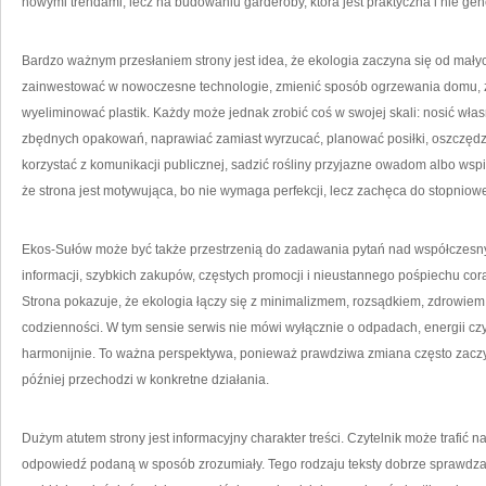
nowymi trendami, lecz na budowaniu garderoby, która jest praktyczna i nie ge
Bardzo ważnym przesłaniem strony jest idea, że ekologia zaczyna się od mały
zainwestować w nowoczesne technologie, zmienić sposób ogrzewania domu, 
wyeliminować plastik. Każdy może jednak zrobić coś w swojej skali: nosić wła
zbędnych opakowań, naprawiać zamiast wyrzucać, planować posiłki, oszczęd
korzystać z komunikacji publicznej, sadzić rośliny przyjazne owadom albo wspier
że strona jest motywująca, bo nie wymaga perfekcji, lecz zachęca do stopniowe
Ekos-Sułów może być także przestrzenią do zadawania pytań nad współczesny
informacji, szybkich zakupów, częstych promocji i nieustannego pośpiechu cora
Strona pokazuje, że ekologia łączy się z minimalizmem, rozsądkiem, zdrowiem, 
codzienności. W tym sensie serwis nie mówi wyłącznie o odpadach, energii czy 
harmonijnie. To ważna perspektywa, ponieważ prawdziwa zmiana często zaczy
później przechodzi w konkretne działania.
Dużym atutem strony jest informacyjny charakter treści. Czytelnik może trafić n
odpowiedź podaną w sposób zrozumiały. Tego rodzaju teksty dobrze sprawdzaj