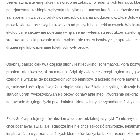
Serwis zwraca uwagę także na świadome zakupy. To jeden z tych tematów, któ
podejmowane w sklepie wpływają nie tylko na domowy budżet, ale również na 
transportem, trwałość produktów i sposób działania producentów. Ekos-Sułó
prawdziwie wartościowych rozwiązań od pustych haseł reklamowych. W tekstac
ekologiczne zakupy nie polegają wyłącznie na wybieraniu produktów z zieloną 
środowisku jest kupowanie mniej, wybieranie rzeczy trwalszych, naprawianie te
drugiej ręki lub wspieranie lokalnych wytwórców.
Osobną, bardzo ciekawą częścią strony jest recykling. To tematyka, która pozwa
problem, ale również jak na materiał. Artykuły związane z recyklingiem mogą 
czego nie wrzucać do poszczególnych pojemników, dlaczego niektóre materiały 
ograniczać ilość odpadów już na etapie zakupów. Z kolei upcykling pokazuje ba
starych ubrań, wykorzystywanie słoików, odnawianie mebli, tworzenie dekoracj
nadawanie drugiego życia przedmiotom, które w innym przypadku trafiłyby do 
Ekos-Sułów podejmuje również temat odpowiedzialnej turystyki. To niezwykle 
chce poznawać świat, ale jednocześnie nie chce szkodzić przyrodzie, lokalny
inspirować do wybierania bliższych kierunków, korzystania z transportu zbio