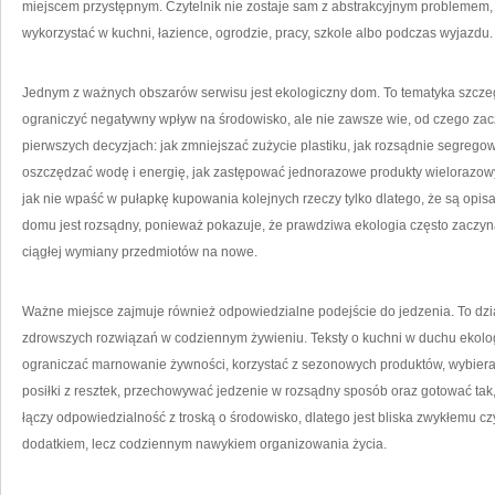
miejscem przystępnym. Czytelnik nie zostaje sam z abstrakcyjnym problemem,
wykorzystać w kuchni, łazience, ogrodzie, pracy, szkole albo podczas wyjazdu.
Jednym z ważnych obszarów serwisu jest ekologiczny dom. To tematyka szcze
ograniczyć negatywny wpływ na środowisko, ale nie zawsze wie, od czego z
pierwszych decyzjach: jak zmniejszać zużycie plastiku, jak rozsądnie segregow
oszczędzać wodę i energię, jak zastępować jednorazowe produkty wielorazowy
jak nie wpaść w pułapkę kupowania kolejnych rzeczy tylko dlatego, że są opis
domu jest rozsądny, ponieważ pokazuje, że prawdziwa ekologia często zaczyna
ciągłej wymiany przedmiotów na nowe.
Ważne miejsce zajmuje również odpowiedzialne podejście do jedzenia. To dzi
zdrowszych rozwiązań w codziennym żywieniu. Teksty o kuchni w duchu ekolo
ograniczać marnowanie żywności, korzystać z sezonowych produktów, wybier
posiłki z resztek, przechowywać jedzenie w rozsądny sposób oraz gotować tak,
łączy odpowiedzialność z troską o środowisko, dlatego jest bliska zwykłemu cz
dodatkiem, lecz codziennym nawykiem organizowania życia.