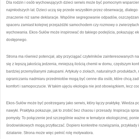
Dla rodzin i osób wychowujących dzieci serwis może być pomocnym wsparc
najmłodszych lat. Dzieci uczą się przede wszystkim przez obserwację, dlatego
znaczenie niż same deklaracje. Wspólne segregowanie odpadów, oszczędzan
spaceru zamiast kolejnej przejażdżki samochodem czy rozmowy o zwierzętach i
wychowania. Ekos-Sułów może inspirować do takiego podejścia, pokazując ekol
dostępnego.
Strona ma również potencjał, aby przyciągać czytelników zainteresowanych nat
się z lepszą jakością jedzenia, mniejszą ilością chemii w domu, częstszym kon
bardziej przemyślanymi zakupami. Artykuły o ziołach, naturalnych produktach, r
ograniczaniu nadmiaru przedmiotów mogą być cenne dla osób, które chcą zadba
komfort i samopoczucie. W takim ujęciu ekologia nie jest obowiązkiem, lecz cod
Ekos-Sułów może być postrzegany jako serwis, który łączy praktykę. Wiedza 
nawyki. Praktyka pokazuje, jak to zrobić bez chaosu i przesady. Inspiracja spra
pomysły. To połączenie jest szczególnie ważne w tematyce ekologicznej, pon
środowiskowych mogą przytłaczać. Dopiero konkretne rozwiązania, przykłady 
działanie. Strona może więc pełnić rolę motywatora.