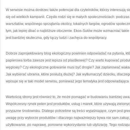
W serwisie można dostrzec także potencjał dla czytelników, którzy interesują s
się od wielkich kampanii. Często rodzi się w małych społecznościach: podczas
warsztatów, wspólnego sprzątania okolicy, lokalnych targów, ogrodów społec
tym, jak lepiej dbać o najbliższe otoczenie. Ekos-Sułów może wzmacniać takie
jest bardziej skuteczna, gdy łączy ludzi i zachęca do współpracy.
Dobrze zaprojektowany blog ekologiczny powinien odpowiadać na pytania, któ
papierowa torba zawsze jest lepsza od plastikowej? Czy warto kupować produk
węglowy? Czy ekologiczne gotowanie musi być drogie? Jak zaplanować wakacj
Jak wybierać ubrania, które posłużą dłużej? Jak wytłumaczyć dziecku, dlacz
wpisuje się w taki model serwisu, ponieważ jego tematyka jest odpowiadająca 
Wartością strony jest również to, że może pomagać w budowaniu bardziej uważ
Współczesny rynek pełen jest produktów, usług i marek, które używają zielonyc
przyjazne środowisku. Dlatego potrzebne są treści wyjaśniające, czym jest gre
uwagę przy wyborze produktów i dlaczego najważniejszy bywa nie sam zakup, al
użytkowanie, po naprawę, ponowne wykorzystanie lub utylizację. Tego rodza