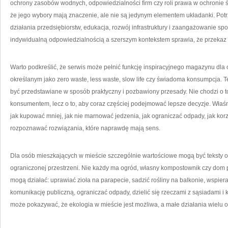
ochrony zasobów wodnych, odpowiedzialności firm czy roli prawa w ochronie ś
że jego wybory mają znaczenie, ale nie są jedynym elementem układanki. Potr
działania przedsiębiorstw, edukacja, rozwój infrastruktury i zaangażowanie 
indywidualną odpowiedzialnością a szerszym kontekstem sprawia, że przekaz s
Warto podkreślić, że serwis może pełnić funkcję inspiracyjnego magazynu dla
określanym jako zero waste, less waste, slow life czy świadoma konsumpcja. 
być przedstawiane w sposób praktyczny i pozbawiony przesady. Nie chodzi o to
konsumentem, lecz o to, aby coraz częściej podejmować lepsze decyzje. Właśni
jak kupować mniej, jak nie marnować jedzenia, jak ograniczać odpady, jak korz
rozpoznawać rozwiązania, które naprawdę mają sens.
Dla osób mieszkających w mieście szczególnie wartościowe mogą być teksty o t
ograniczonej przestrzeni. Nie każdy ma ogród, własny kompostownik czy dom
mogą działać: uprawiać zioła na parapecie, sadzić rośliny na balkonie, wspiera
komunikację publiczną, ograniczać odpady, dzielić się rzeczami z sąsiadami i k
może pokazywać, że ekologia w mieście jest możliwa, a małe działania wielu