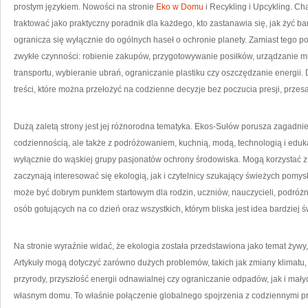
prostym językiem. Nowości na stronie
Eko w Domu
i Recykling i Upcykling. C
traktować jako praktyczny poradnik dla każdego, kto zastanawia się, jak żyć bard
ogranicza się wyłącznie do ogólnych haseł o ochronie planety. Zamiast tego 
zwykłe czynności: robienie zakupów, przygotowywanie posiłków, urządzanie mi
transportu, wybieranie ubrań, ograniczanie plastiku czy oszczędzanie energii. 
treści, które można przełożyć na codzienne decyzje bez poczucia presji, przes
Dużą zaletą strony jest jej różnorodna tematyka. Ekos-Sułów porusza zagadn
codziennością, ale także z podróżowaniem, kuchnią, modą, technologią i eduka
wyłącznie do wąskiej grupy pasjonatów ochrony środowiska. Mogą korzystać z
zaczynają interesować się ekologią, jak i czytelnicy szukający świeżych pomy
może być dobrym punktem startowym dla rodzin, uczniów, nauczycieli, podróżn
osób gotujących na co dzień oraz wszystkich, którym bliska jest idea bardziej
Na stronie wyraźnie widać, że ekologia została przedstawiona jako temat żywy,
Artykuły mogą dotyczyć zarówno dużych problemów, takich jak zmiany klimatu
przyrody, przyszłość energii odnawialnej czy ograniczanie odpadów, jak i ma
własnym domu. To właśnie połączenie globalnego spojrzenia z codziennymi pr