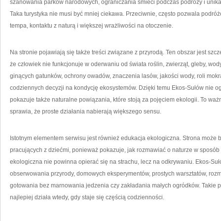
szanowania parków narodowych, ograniczania śmieci podczas podróży i unikania
Taka turystyka nie musi być mniej ciekawa. Przeciwnie, często pozwala podr
tempa, kontaktu z naturą i większej wrażliwości na otoczenie.
Na stronie pojawiają się także treści związane z przyrodą. Ten obszar jest s
że człowiek nie funkcjonuje w oderwaniu od świata roślin, zwierząt, gleby, wod
ginących gatunków, ochrony owadów, znaczenia lasów, jakości wody, roli mokr
codziennych decyzji na kondycję ekosystemów. Dzięki temu Ekos-Sułów nie o
pokazuje także naturalne powiązania, które stoją za pojęciem ekologii. To waż
sprawia, że proste działania nabierają większego sensu.
Istotnym elementem serwisu jest również edukacja ekologiczna. Strona może by
pracujących z dziećmi, ponieważ pokazuje, jak rozmawiać o naturze w sposób 
ekologiczna nie powinna opierać się na strachu, lecz na odkrywaniu. Ekos-S
obserwowania przyrody, domowych eksperymentów, prostych warsztatów, roz
gotowania bez marnowania jedzenia czy zakładania małych ogródków. Takie p
najlepiej działa wtedy, gdy staje się częścią codzienności.