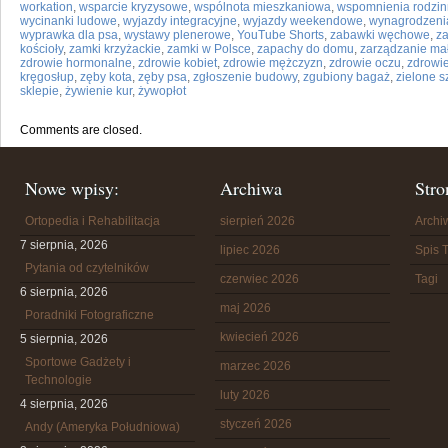
workation
,
wsparcie kryzysowe
,
wspólnota mieszkaniowa
,
wspomnienia rodzi
wycinanki ludowe
,
wyjazdy integracyjne
,
wyjazdy weekendowe
,
wynagrodzeni
wyprawka dla psa
,
wystawy plenerowe
,
YouTube Shorts
,
zabawki węchowe
,
za
kościoły
,
zamki krzyżackie
,
zamki w Polsce
,
zapachy do domu
,
zarządzanie mał
zdrowie hormonalne
,
zdrowie kobiet
,
zdrowie mężczyzn
,
zdrowie oczu
,
zdrowie
kręgosłup
,
zęby kota
,
zęby psa
,
zgłoszenie budowy
,
zgubiony bagaż
,
zielone s
sklepie
,
żywienie kur
,
żywopłot
Comments are closed.
Nowe wpisy:
Archiwa
Stro
Ortopedia i Rehabilitacja
sierpień 2026
Arch
7 sierpnia, 2026
lipiec 2026
Spis T
Pytania od czytelników
czerwiec 2026
Tagi
6 sierpnia, 2026
maj 2026
Poradniki Fotograficzne
kwiecień 2026
5 sierpnia, 2026
Sportowe Gadżety i
marzec 2026
Technologie
luty 2026
4 sierpnia, 2026
styczeń 2026
Andy (Ameryka Południowa)