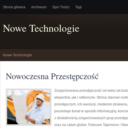
Strona główna
Archiwum
Spis Treści
Tagi
Nowe Technologie
Nowe Technologie
Nowoczesna Przestępczość
Zorganizowana przestępczość od wielu lat bu
ekspertów, jak i odbiorców. Strona stanowi r
przestępczym, ich ewolucji, modelom działani
prezentuje temat w sposób informacyjny, konce
z działalnością zorganizowanych grup przestęp
oraz na całym globie. Polecam Tajemnice i Nie