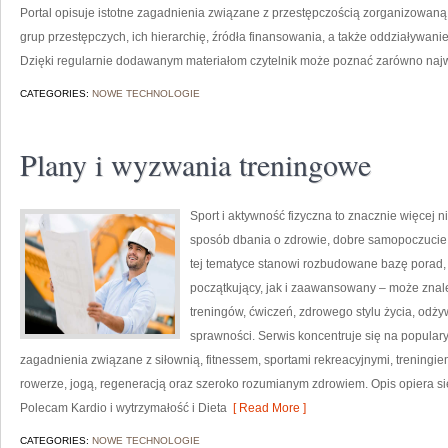
Portal opisuje istotne zagadnienia związane z przestępczością zorganizowan
grup przestępczych, ich hierarchię, źródła finansowania, a także oddziaływani
Dzięki regularnie dodawanym materiałom czytelnik może poznać zarówno najwa
CATEGORIES:
NOWE TECHNOLOGIE
Plany i wyzwania treningowe
Sport i aktywność fizyczna to znacznie więcej niż
sposób dbania o zdrowie, dobre samopoczucie
tej tematyce stanowi rozbudowane bazę porad,
początkujący, jak i zaawansowany – może znal
treningów, ćwiczeń, zdrowego stylu życia, odż
sprawności. Serwis koncentruje się na popular
zagadnienia związane z siłownią, fitnessem, sportami rekreacyjnymi, treningi
rowerze, jogą, regeneracją oraz szeroko rozumianym zdrowiem. Opis opiera si
Polecam Kardio i wytrzymałość i Dieta
[ Read More ]
CATEGORIES:
NOWE TECHNOLOGIE