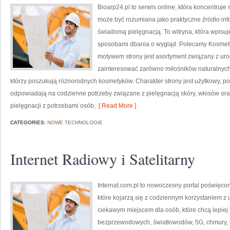
Bioarp24.pl to serwis online, która koncentruj
może być rozumiana jako praktyczne źródło infor
świadomą pielęgnacją. To witryna, która wpisu
sposobami dbania o wygląd. Polecamy Kosmetyk
motywem strony jest asortyment związany z uro
zainteresować zarówno miłośników naturalnych
którzy poszukują różnorodnych kosmetyków. Charakter strony jest użytkowy, po
odpowiadają na codzienne potrzeby związane z pielęgnacją skóry, włosów oraz
pielęgnacji z potrzebami osób,
[ Read More ]
CATEGORIES:
NOWE TECHNOLOGIE
Internet Radiowy i Satelitarny
Internat.com.pl to nowoczesny portal poświęco
które kojarzą się z codziennym korzystaniem z
ciekawym miejscem dla osób, które chcą lepiej z
bezprzewodowych, światłowodów, 5G, chmury, 