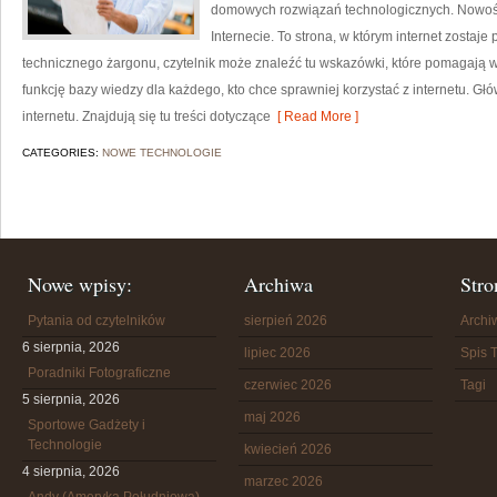
domowych rozwiązań technologicznych. Nowości 
Internecie. To strona, w którym internet zostaj
technicznego żargonu, czytelnik może znaleźć tu wskazówki, które pomagają wy
funkcję bazy wiedzy dla każdego, kto chce sprawniej korzystać z internetu. Gł
internetu. Znajdują się tu treści dotyczące
[ Read More ]
CATEGORIES:
NOWE TECHNOLOGIE
Nowe wpisy:
Archiwa
Stro
Pytania od czytelników
sierpień 2026
Arch
6 sierpnia, 2026
lipiec 2026
Spis T
Poradniki Fotograficzne
czerwiec 2026
Tagi
5 sierpnia, 2026
maj 2026
Sportowe Gadżety i
Technologie
kwiecień 2026
4 sierpnia, 2026
marzec 2026