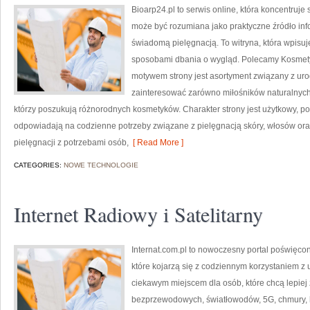
Bioarp24.pl to serwis online, która koncentruj
może być rozumiana jako praktyczne źródło infor
świadomą pielęgnacją. To witryna, która wpisu
sposobami dbania o wygląd. Polecamy Kosmetyk
motywem strony jest asortyment związany z uro
zainteresować zarówno miłośników naturalnych
którzy poszukują różnorodnych kosmetyków. Charakter strony jest użytkowy, po
odpowiadają na codzienne potrzeby związane z pielęgnacją skóry, włosów oraz
pielęgnacji z potrzebami osób,
[ Read More ]
CATEGORIES:
NOWE TECHNOLOGIE
Internet Radiowy i Satelitarny
Internat.com.pl to nowoczesny portal poświęco
które kojarzą się z codziennym korzystaniem z
ciekawym miejscem dla osób, które chcą lepiej z
bezprzewodowych, światłowodów, 5G, chmury, 