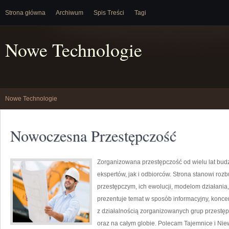
Strona główna
Archiwum
Spis Treści
Tagi
Nowe Technologie
Nowe Technologie
Nowoczesna Przestępczość
Zorganizowana przestępczość od wielu lat bu
ekspertów, jak i odbiorców. Strona stanowi r
przestępczym, ich ewolucji, modelom działani
prezentuje temat w sposób informacyjny, konce
z działalnością zorganizowanych grup przestęp
oraz na całym globie. Polecam Tajemnice i Nie