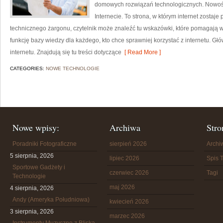
domowych rozwiązań technologicznych. Nowości 
Internecie. To strona, w którym internet zostaj
technicznego żargonu, czytelnik może znaleźć tu wskazówki, które pomagają wy
funkcję bazy wiedzy dla każdego, kto chce sprawniej korzystać z internetu. Gł
internetu. Znajdują się tu treści dotyczące
[ Read More ]
CATEGORIES:
NOWE TECHNOLOGIE
Nowe wpisy:
Archiwa
Stro
Poradniki Fotograficzne
sierpień 2026
Arch
5 sierpnia, 2026
lipiec 2026
Spis T
Sportowe Gadżety i
czerwiec 2026
Tagi
Technologie
maj 2026
4 sierpnia, 2026
Andy (Ameryka Południowa)
kwiecień 2026
3 sierpnia, 2026
marzec 2026