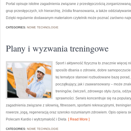
Portal opisuje istotne zagadnienia związane z przestępczością zorganizowan
grup przestępczych, ich hierarchię, źródła finansowania, a także oddziaływani
Dzięki regularnie dodawanym materiałom czytelnik może poznać zarówno najwa
CATEGORIES:
NOWE TECHNOLOGIE
Plany i wyzwania treningowe
Sport i aktywność fizyczna to znacznie więcej niż
sposób dbania o zdrowie, dobre samopoczucie
tej tematyce stanowi rozbudowane bazę porad,
początkujący, jak i zaawansowany – może znal
treningów, ćwiczeń, zdrowego stylu życia, odż
sprawności. Serwis koncentruje się na popular
zagadnienia związane z siłownią, fitnessem, sportami rekreacyjnymi, treningi
rowerze, jogą, regeneracją oraz szeroko rozumianym zdrowiem. Opis opiera si
Polecam Kardio i wytrzymałość i Dieta
[ Read More ]
CATEGORIES:
NOWE TECHNOLOGIE