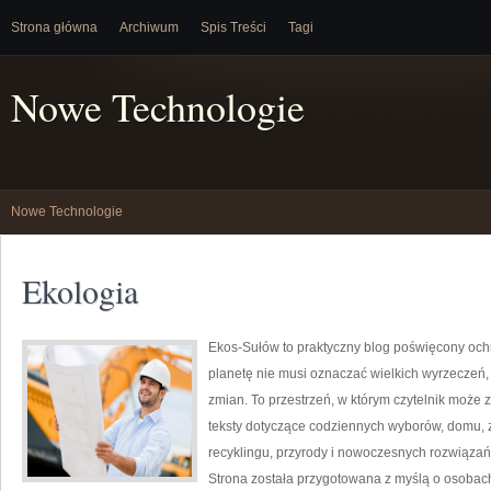
Strona główna
Archiwum
Spis Treści
Tagi
Nowe Technologie
Nowe Technologie
Ekologia
Ekos-Sułów to praktyczny blog poświęcony ochr
planetę nie musi oznaczać wielkich wyrzeczeń
zmian. To przestrzeń, w którym czytelnik może 
teksty dotyczące codziennych wyborów, domu, z
recyklingu, przyrody i nowoczesnych rozwiązań 
Strona została przygotowana z myślą o osobac