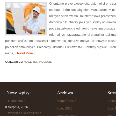
Orientalno-przyprawowy charakter tej strony spr
osobach, które kochają intensywne aromaty, nie
różnych stron świata. To internetowa przestrz
domowych kucharzy, jak i tych, którzy od daw
potrafią całkowicie odmienić nawet najprostsze
orientalnych przypraw, ale jej charakter jest z
punktem wyjścia do opowieści o gotowaniu, kulturze, tradycji, domowych ek
połączeń smakowych. Polecamy Historia i Ciekawostki i Perfumy Męskie. Stro
mapa,
[ Read More ]
CATEGORIES:
NOWE TECHNOLOGIE
Nowe wpisy:
Archiwa
Stro
Odchudzanie
sierpień 2026
Arch
8 sierpnia, 2026
lipiec 2026
Spis T
Ortopedia i Rehabilitacja