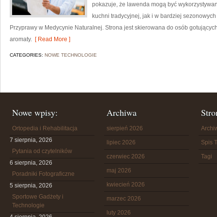
pokazuje, że lawenda mogą być wykorzystywan
kuchni tradycyjnej, jak i w bardziej sezonowych
Przyprawy w Medycynie Naturalnej. Strona jest skierowana do osób gotujący
aromaty.
[ Read More ]
CATEGORIES:
NOWE TECHNOLOGIE
Nowe wpisy:
Archiwa
Stro
Ortopedia i Rehabilitacja
sierpień 2026
Arch
7 sierpnia, 2026
lipiec 2026
Spis T
Pytania od czytelników
czerwiec 2026
Tagi
6 sierpnia, 2026
maj 2026
Poradniki Fotograficzne
kwiecień 2026
5 sierpnia, 2026
Sportowe Gadżety i
marzec 2026
Technologie
luty 2026