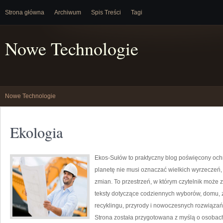
Strona główna
Archiwum
Spis Treści
Tagi
Nowe Technologie
Nowe Technologie
Ekologia
Ekos-Sułów to praktyczny blog poświęcony ochr
planetę nie musi oznaczać wielkich wyrzeczeń
zmian. To przestrzeń, w którym czytelnik może 
teksty dotyczące codziennych wyborów, domu, z
recyklingu, przyrody i nowoczesnych rozwiązań 
Strona została przygotowana z myślą o osobac