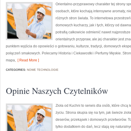
Orientalno-przyprawowy charakter tej strony spr
osobach, które kochają intensywne aromaty, nie
różnych stron świata. To internetowa przestrz
domowych kucharzy, jak i tych, którzy od daw
potrafią całkowicie odmienić nawet najprostsze
orientalnych przypraw, ale jej charakter jest z
punktem wyjścia do opowieści o gotowaniu, kulturze, tradycji, domowych ek
połączeń smakowych. Polecamy Historia i Ciekawostki i Perfumy Męskie. Stro
mapa,
[ Read More ]
CATEGORIES:
NOWE TECHNOLOGIE
Opinie Naszych Czytelników
Zioła od Kuchni to serwis dla osób, które chcą
życiu. Strona skupia się na tym, jak świeże zi
deserów, przekąsek i domowych przetworów. To 
tylko dodatkiem do dań, lecz stają się natural