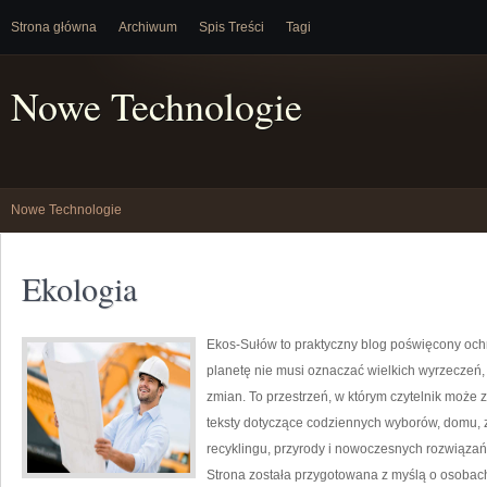
Strona główna
Archiwum
Spis Treści
Tagi
Nowe Technologie
Nowe Technologie
Ekologia
Ekos-Sułów to praktyczny blog poświęcony ochr
planetę nie musi oznaczać wielkich wyrzeczeń
zmian. To przestrzeń, w którym czytelnik może 
teksty dotyczące codziennych wyborów, domu, z
recyklingu, przyrody i nowoczesnych rozwiązań 
Strona została przygotowana z myślą o osobac