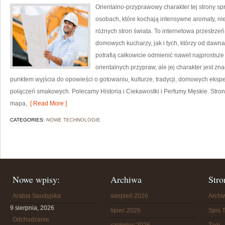
Orientalno-przyprawowy charakter tej strony spr
osobach, które kochają intensywne aromaty, nie
różnych stron świata. To internetowa przestrz
domowych kucharzy, jak i tych, którzy od daw
potrafią całkowicie odmienić nawet najprostsze
orientalnych przypraw, ale jej charakter jest z
punktem wyjścia do opowieści o gotowaniu, kulturze, tradycji, domowych ek
połączeń smakowych. Polecamy Historia i Ciekawostki i Perfumy Męskie. Stro
mapa,
[ Read More ]
CATEGORIES:
NOWE TECHNOLOGIE
Nowe wpisy:
Archiwa
Stro
Arabia Saudyjska
sierpień 2026
Arch
9 sierpnia, 2026
lipiec 2026
Spis T
Odchudzanie