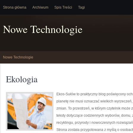
Strona główna
Archiwum
Spis Treści
Tagi
Nowe Technologie
Nowe Technologie
Ekologia
Ekos-Sułów to praktyczny blog poświęcony ochr
planetę nie musi oznaczać wielkich wyrzeczeń
zmian. To przestrzeń, w którym czytelnik może 
teksty dotyczące codziennych wyborów, domu, z
recyklingu, przyrody i nowoczesnych rozwiązań 
Strona została przygotowana z myślą o osobac