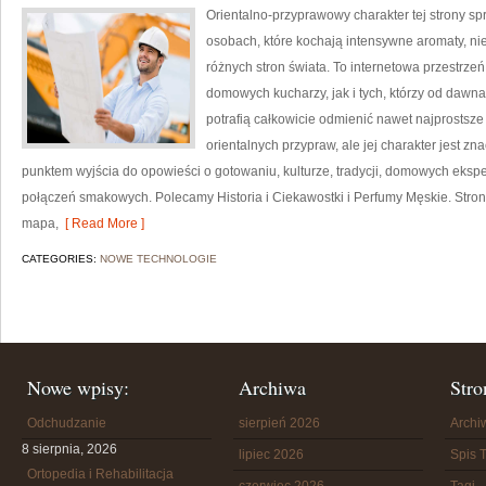
Orientalno-przyprawowy charakter tej strony spr
osobach, które kochają intensywne aromaty, nie
różnych stron świata. To internetowa przestrz
domowych kucharzy, jak i tych, którzy od daw
potrafią całkowicie odmienić nawet najprostsze
orientalnych przypraw, ale jej charakter jest z
punktem wyjścia do opowieści o gotowaniu, kulturze, tradycji, domowych ek
połączeń smakowych. Polecamy Historia i Ciekawostki i Perfumy Męskie. Stro
mapa,
[ Read More ]
CATEGORIES:
NOWE TECHNOLOGIE
Nowe wpisy:
Archiwa
Stro
Odchudzanie
sierpień 2026
Arch
8 sierpnia, 2026
lipiec 2026
Spis T
Ortopedia i Rehabilitacja