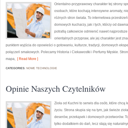
Orientalno-przyprawowy charakter tej strony spr
osobach, które kochają intensywne aromaty, nie
różnych stron świata. To internetowa przestrz
domowych kucharzy, jak i tych, którzy od daw
potrafią całkowicie odmienić nawet najprostsze
orientalnych przypraw, ale jej charakter jest z
punktem wyjścia do opowieści o gotowaniu, kulturze, tradycji, domowych ek
połączeń smakowych. Polecamy Historia i Ciekawostki i Perfumy Męskie. Stro
mapa,
[ Read More ]
CATEGORIES:
NOWE TECHNOLOGIE
Opinie Naszych Czytelników
Zioła od Kuchni to serwis dla osób, które chcą
życiu. Strona skupia się na tym, jak świeże zi
deserów, przekąsek i domowych przetworów. To 
tylko dodatkiem do dań, lecz stają się natural