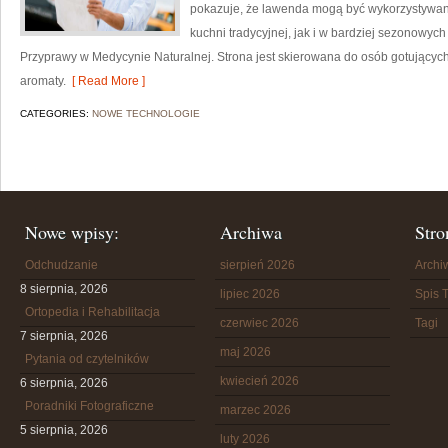
pokazuje, że lawenda mogą być wykorzystywan
kuchni tradycyjnej, jak i w bardziej sezonowych
Przyprawy w Medycynie Naturalnej. Strona jest skierowana do osób gotujący
aromaty.
[ Read More ]
CATEGORIES:
NOWE TECHNOLOGIE
Nowe wpisy:
Archiwa
Stro
Odchudzanie
sierpień 2026
Arch
8 sierpnia, 2026
lipiec 2026
Spis T
Ortopedia i Rehabilitacja
czerwiec 2026
Tagi
7 sierpnia, 2026
maj 2026
Pytania od czytelników
kwiecień 2026
6 sierpnia, 2026
Poradniki Fotograficzne
marzec 2026
5 sierpnia, 2026
luty 2026