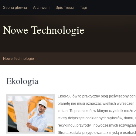
Strona główna
Archiwum
Spis Treści
Tagi
Nowe Technologie
Nowe Technologie
Ekologia
Ekos-Sułów to praktyczny blog poświęcony ochr
planetę nie musi oznaczać wielkich wyrzeczeń
zmian. To przestrzeń, w którym czytelnik może 
teksty dotyczące codziennych wyborów, domu, z
recyklingu, przyrody i nowoczesnych rozwiązań 
Strona została przygotowana z myślą o osobac