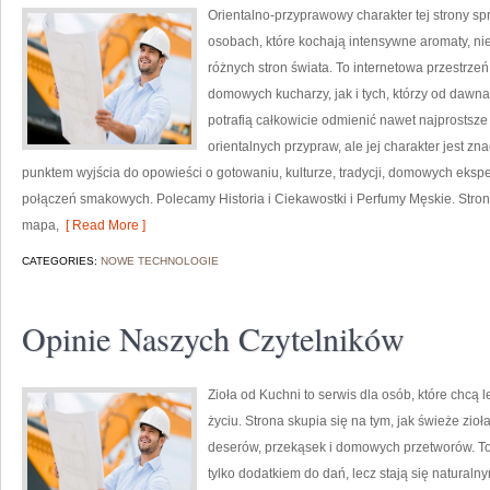
Orientalno-przyprawowy charakter tej strony spr
osobach, które kochają intensywne aromaty, nie
różnych stron świata. To internetowa przestrz
domowych kucharzy, jak i tych, którzy od daw
potrafią całkowicie odmienić nawet najprostsze
orientalnych przypraw, ale jej charakter jest z
punktem wyjścia do opowieści o gotowaniu, kulturze, tradycji, domowych ek
połączeń smakowych. Polecamy Historia i Ciekawostki i Perfumy Męskie. Stro
mapa,
[ Read More ]
CATEGORIES:
NOWE TECHNOLOGIE
Opinie Naszych Czytelników
Zioła od Kuchni to serwis dla osób, które chcą
życiu. Strona skupia się na tym, jak świeże zi
deserów, przekąsek i domowych przetworów. To 
tylko dodatkiem do dań, lecz stają się natural