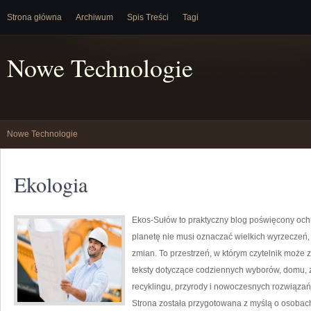
Strona główna
Archiwum
Spis Treści
Tagi
Nowe Technologie
Nowe Technologie
Ekologia
Ekos-Sułów to praktyczny blog poświęcony ochr
planetę nie musi oznaczać wielkich wyrzeczeń
zmian. To przestrzeń, w którym czytelnik może 
teksty dotyczące codziennych wyborów, domu, z
recyklingu, przyrody i nowoczesnych rozwiązań 
Strona została przygotowana z myślą o osobac