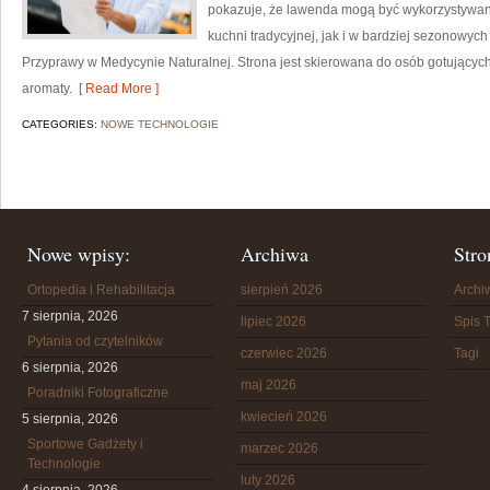
pokazuje, że lawenda mogą być wykorzystywan
kuchni tradycyjnej, jak i w bardziej sezonowych
Przyprawy w Medycynie Naturalnej. Strona jest skierowana do osób gotujący
aromaty.
[ Read More ]
CATEGORIES:
NOWE TECHNOLOGIE
Nowe wpisy:
Archiwa
Stro
Ortopedia i Rehabilitacja
sierpień 2026
Arch
7 sierpnia, 2026
lipiec 2026
Spis T
Pytania od czytelników
czerwiec 2026
Tagi
6 sierpnia, 2026
maj 2026
Poradniki Fotograficzne
kwiecień 2026
5 sierpnia, 2026
Sportowe Gadżety i
marzec 2026
Technologie
luty 2026