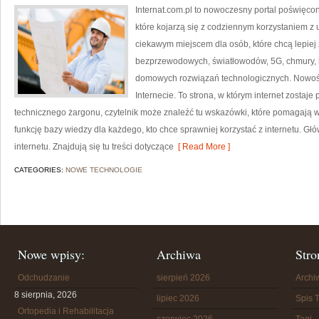
Internat.com.pl to nowoczesny portal poświęco
które kojarzą się z codziennym korzystaniem z
ciekawym miejscem dla osób, które chcą lepiej z
bezprzewodowych, światłowodów, 5G, chmury, 
domowych rozwiązań technologicznych. Nowości 
Internecie. To strona, w którym internet zostaj
technicznego żargonu, czytelnik może znaleźć tu wskazówki, które pomagają wy
funkcję bazy wiedzy dla każdego, kto chce sprawniej korzystać z internetu. Gł
internetu. Znajdują się tu treści dotyczące
[ Read More ]
CATEGORIES:
NOWE TECHNOLOGIE
Nowe wpisy:
Archiwa
Stro
Odchudzanie
sierpień 2026
Arch
8 sierpnia, 2026
lipiec 2026
Spis T
Ortopedia i Rehabilitacja