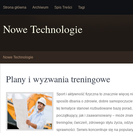
Strona główna
Archiwum
Spis Treści
Tagi
Nowe Technologie
Nowe Technologie
Plany i wyzwania treningowe
Sport i aktywność fizyczna to znacznie więcej niż
sposób dbania o zdrowie, dobre samopoczucie
tej tematyce stanowi rozbudowane bazę porad,
początkujący, jak i zaawansowany – może znal
treningów, ćwiczeń, zdrowego stylu życia, odż
sprawności. Serwis koncentruje się na popular