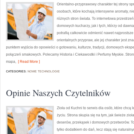
Orientalno-przyprawowy charakter tej strony spr
osobach, które kochają intensywne aromaty, nie
różnych stron świata. To internetowa przestrz
domowych kucharzy, jak i tych, którzy od daw
potrafią całkowicie odmienić nawet najprostsze
orientalnych przypraw, ale jej charakter jest z
punktem wyjścia do opowieści o gotowaniu, kulturze, tradycji, domowych ek
połączeń smakowych. Polecamy Historia i Ciekawostki i Perfumy Męskie. Stro
mapa,
[ Read More ]
CATEGORIES:
NOWE TECHNOLOGIE
Opinie Naszych Czytelników
Zioła od Kuchni to serwis dla osób, które chcą
życiu. Strona skupia się na tym, jak świeże zi
deserów, przekąsek i domowych przetworów. To 
tylko dodatkiem do dań, lecz stają się natural