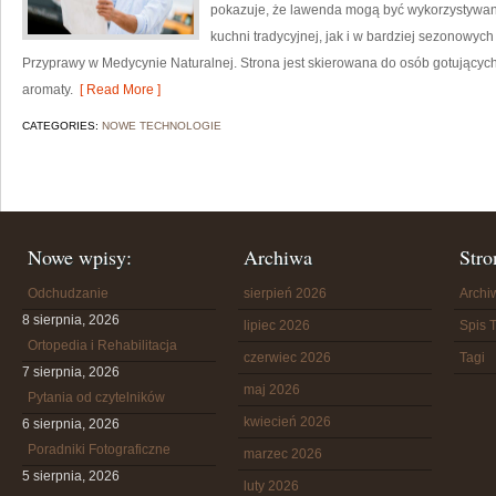
pokazuje, że lawenda mogą być wykorzystywan
kuchni tradycyjnej, jak i w bardziej sezonowych
Przyprawy w Medycynie Naturalnej. Strona jest skierowana do osób gotujący
aromaty.
[ Read More ]
CATEGORIES:
NOWE TECHNOLOGIE
Nowe wpisy:
Archiwa
Stro
Odchudzanie
sierpień 2026
Arch
8 sierpnia, 2026
lipiec 2026
Spis T
Ortopedia i Rehabilitacja
czerwiec 2026
Tagi
7 sierpnia, 2026
maj 2026
Pytania od czytelników
kwiecień 2026
6 sierpnia, 2026
Poradniki Fotograficzne
marzec 2026
5 sierpnia, 2026
luty 2026