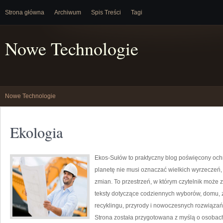
Strona główna
Archiwum
Spis Treści
Tagi
Nowe Technologie
Nowe Technologie
Ekologia
Ekos-Sułów to praktyczny blog poświęcony ochr
planetę nie musi oznaczać wielkich wyrzeczeń
zmian. To przestrzeń, w którym czytelnik może 
teksty dotyczące codziennych wyborów, domu, z
recyklingu, przyrody i nowoczesnych rozwiązań 
Strona została przygotowana z myślą o osobac