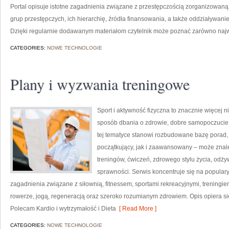
Portal opisuje istotne zagadnienia związane z przestępczością zorganizowan
grup przestępczych, ich hierarchię, źródła finansowania, a także oddziaływani
Dzięki regularnie dodawanym materiałom czytelnik może poznać zarówno najwa
CATEGORIES:
NOWE TECHNOLOGIE
Plany i wyzwania treningowe
Sport i aktywność fizyczna to znacznie więcej niż
sposób dbania o zdrowie, dobre samopoczucie
tej tematyce stanowi rozbudowane bazę porad,
początkujący, jak i zaawansowany – może znal
treningów, ćwiczeń, zdrowego stylu życia, odż
sprawności. Serwis koncentruje się na popular
zagadnienia związane z siłownią, fitnessem, sportami rekreacyjnymi, treningi
rowerze, jogą, regeneracją oraz szeroko rozumianym zdrowiem. Opis opiera si
Polecam Kardio i wytrzymałość i Dieta
[ Read More ]
CATEGORIES:
NOWE TECHNOLOGIE