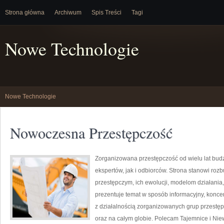
Strona główna
Archiwum
Spis Treści
Tagi
Nowe Technologie
Nowe Technologie
Nowoczesna Przestępczość
Zorganizowana przestępczość od wielu lat bu
ekspertów, jak i odbiorców. Strona stanowi r
przestępczym, ich ewolucji, modelom działani
prezentuje temat w sposób informacyjny, konce
z działalnością zorganizowanych grup przestęp
oraz na całym globie. Polecam Tajemnice i Nie