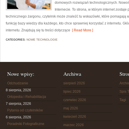
domowych rozwiązań technologicznych. Nowości 
Internecie. To strona, w którym internet zostaj
technicznego żargonu, czytelnik może znaleźć tu wskazówki, które pomagają wy
funkcję bazy wiedzy dla każdego, kto chce sprawniej korzystać z internetu. Gł
internetu. Znajdują się tu treści dotyczące
[ Read More ]
CATEGORIES:
NOWE TECHNOLOGIE
Nowe wpisy:
Archiwa
Stro
Odchudzanie
sierpień 2026
Arch
8 sierpnia, 2026
lipiec 2026
Spis T
Ortopedia i Rehabilitacja
czerwiec 2026
Tagi
7 sierpnia, 2026
maj 2026
Pytania od czytelników
kwiecień 2026
6 sierpnia, 2026
Poradniki Fotograficzne
marzec 2026