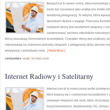
Bioarp24.pl to serwis online, która koncentruj
może być rozumiana jako praktyczne źródło infor
świadomą pielęgnacją. To witryna, która wpisu
sposobami dbania o wygląd. Polecamy Kosmetyk
motywem strony jest asortyment związany z uro
zainteresować zarówno miłośników naturalnych
którzy poszukują różnorodnych kosmetyków. Charakter strony jest użytkowy, po
odpowiadają na codzienne potrzeby związane z pielęgnacją skóry, włosów oraz
pielęgnacji z potrzebami osób,
[ Read More ]
CATEGORIES:
NOWE TECHNOLOGIE
Internet Radiowy i Satelitarny
Internat.com.pl to nowoczesny portal poświęco
które kojarzą się z codziennym korzystaniem z
ciekawym miejscem dla osób, które chcą lepiej z
bezprzewodowych, światłowodów, 5G, chmury, 