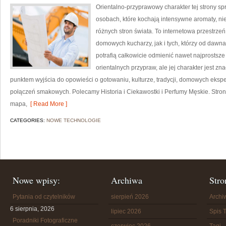
Orientalno-przyprawowy charakter tej strony spr
osobach, które kochają intensywne aromaty, nie
różnych stron świata. To internetowa przestrz
domowych kucharzy, jak i tych, którzy od daw
potrafią całkowicie odmienić nawet najprostsze
orientalnych przypraw, ale jej charakter jest z
punktem wyjścia do opowieści o gotowaniu, kulturze, tradycji, domowych ek
połączeń smakowych. Polecamy Historia i Ciekawostki i Perfumy Męskie. Stro
mapa,
[ Read More ]
CATEGORIES:
NOWE TECHNOLOGIE
Nowe wpisy:
Archiwa
Stro
Pytania od czytelników
sierpień 2026
Arch
6 sierpnia, 2026
lipiec 2026
Spis T
Poradniki Fotograficzne