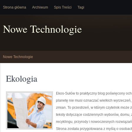
Strona główna
Archiwum
Spis Treści
Tagi
Nowe Technologie
Nowe Technologie
Ekologia
Ekos-Sułów to praktyczny blog poświęcony ochr
planetę nie musi oznaczać wielkich wyrzeczeń
zmian. To przestrzeń, w którym czytelnik może 
teksty dotyczące codziennych wyborów, domu, z
recyklingu, przyrody i nowoczesnych rozwiązań 
Strona została przygotowana z myślą o osobac