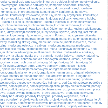
dowlane
,
inspiracje wnętrzarskie
,
integracja outdoor
,
inteligentne oświetlenie
,
e inwestycyjne
,
kampanie edukacyjne
,
kampanie społeczne
,
kampery
,
ing
,
kemping rodzinny
,
klimatyzacja smart
,
kluby czytelnicze
,
know-how
,
,
komunikacja interpersonalna
,
komunikatory
,
konferencje hotelowe
,
wienie
,
konferencje zdrowotne
,
konkursy
,
konkursy artystyczne
,
konsultacje
 dla zwierząt
,
kosmetyki naturalne
,
krajobraz publiczny
,
kreatywne hobby
,
a
,
kuchnia fusion
,
kuchnia grecka
,
kuchnia indyjska
,
kuchnia meksykańska
,
a
,
kuchnia niemiecka
,
kuchnia orientalna
,
kuchnia sezonowa
,
kuchnia
kuchnia sezonowa zimowa
,
kuchnia śródziemnomorska
,
kuchnia wielkanocna
,
nline
,
kursy rozwoju osobistego
,
kursy specjalistyczne
,
laser tag
,
last minute
,
ommerce
,
logo design
,
łyżwiarstwo
,
made in Poland
,
magazyn energii
,
mała
,
malarstwo olejne
,
malowanie po numerach
,
marketing automation
,
marketing
yczny
,
marketing strategiczny
,
meble industrialne
,
meble klasyczne
,
meble
cyjne
,
medycyna estetyczna zabiegi
,
medycyna naturalna
,
medycyna
owy
,
miejskie rośliny
,
mikroelektronika
,
moda luksusowa
,
monitoring w domu
,
n
,
multimedia edukacyjne
,
multimedia kulturalne
,
multimedia w edukacji
,
uka gry na gitarze
,
nauka gry na pianinie
,
nauka śpiewu
,
nawozy naturalne
,
 klienta online
,
ochrona danych osobowych
,
ochrona klimatu
,
ochrona
w
,
ochrona wód
,
ochrona zdrowia
,
ogród japoński
,
ogród miejski
,
ogród
gród wypoczynkowy
,
ogród zimowy pomysły
,
ogrodnictwo miejskie
,
i
,
opieka nad zwierzętami domowymi
,
oprogramowanie biznesowe
,
mowa
,
organizacja konferencji
,
organizacje humanitarne
,
origami
,
oświetlenie
linowe
,
patenty
,
personal branding
,
piekarnictwo domowe
,
pielęgnacja
,
platformy edukacyjne
,
płatności mobilne
,
podcasts marketing
,
podróże
owe
,
podróże ekspedycyjne
,
podróże kulinarne
,
podróże objazdowe
,
podróże z
odowa
,
pomoc prawna
,
pomoc psychologiczna
,
pompy ciepła w domu
,
porady
lotów
,
portfolio artysty
,
pośrednictwo biznesowe
,
pozycjonowanie stron
,
praca
rowa
,
prawo cywilne biznesowe
,
prawo spadkowe
,
produkcja muzyczna
,
odukty bez laktozy
,
produkty tradycyjne
,
produkty wegańskie
,
profile
anie ogrodzeń
,
projektowanie światła
,
projektowanie ubrań
,
projektowanie UI
,
wych
,
projekty domów nowoczesnych
,
projekty ekologiczne społeczne
,
projekty
kty inwestycyjne
,
projekty krajobrazowe wertykalne
,
projekty kulturalne
,