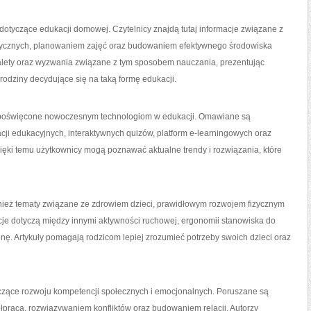
 dotyczące edukacji domowej. Czytelnicy znajdą tutaj informacje związane z
tycznych, planowaniem zajęć oraz budowaniem efektywnego środowiska
alety oraz wyzwania związane z tym sposobem nauczania, prezentując
odziny decydujące się na taką formę edukacji.
ły poświęcone nowoczesnym technologiom w edukacji. Omawiane są
ji edukacyjnych, interaktywnych quizów, platform e-learningowych oraz
zięki temu użytkownicy mogą poznawać aktualne trendy i rozwiązania, które
nież tematy związane ze zdrowiem dzieci, prawidłowym rozwojem fizycznym
e dotyczą między innymi aktywności ruchowej, ergonomii stanowiska do
nę. Artykuły pomagają rodzicom lepiej zrozumieć potrzeby swoich dzieci oraz
yczące rozwoju kompetencji społecznych i emocjonalnych. Poruszane są
łpracą, rozwiązywaniem konfliktów oraz budowaniem relacji. Autorzy