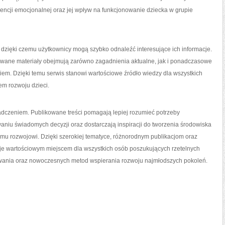
gencji emocjonalnej oraz jej wpływ na funkcjonowanie dziecka w grupie
rą, dzięki czemu użytkownicy mogą szybko odnaleźć interesujące ich informacje.
ikowane materiały obejmują zarówno zagadnienia aktualne, jak i ponadczasowe
m. Dzięki temu serwis stanowi wartościowe źródło wiedzy dla wszystkich
m rozwoju dzieci.
wiadczeniem. Publikowane treści pomagają lepiej rozumieć potrzeby
niu świadomych decyzji oraz dostarczają inspiracji do tworzenia środowiska
mu rozwojowi. Dzięki szerokiej tematyce, różnorodnym publikacjom oraz
aje wartościowym miejscem dla wszystkich osób poszukujących rzetelnych
howania oraz nowoczesnych metod wspierania rozwoju najmłodszych pokoleń.