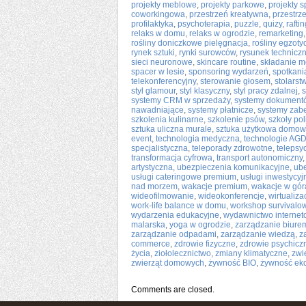
projekty meblowe
,
projekty parkowe
,
projekty 
coworkingowa
,
przestrzeń kreatywna
,
przestrz
profilaktyka
,
psychoterapia
,
puzzle
,
quizy
,
rafti
relaks w domu
,
relaks w ogrodzie
,
remarketing
rośliny doniczkowe pielęgnacja
,
rośliny egzoty
rynek sztuki
,
rynki surowców
,
rysunek technicz
sieci neuronowe
,
skincare routine
,
składanie m
spacer w lesie
,
sponsoring wydarzeń
,
spotkani
telekonferencyjny
,
sterowanie głosem
,
stolarst
styl glamour
,
styl klasyczny
,
styl pracy zdalnej
,
s
systemy CRM w sprzedaży
,
systemy dokument
nawadniające
,
systemy płatnicze
,
systemy zab
szkolenia kulinarne
,
szkolenie psów
,
szkoły po
sztuka uliczna murale
,
sztuka użytkowa domo
event
,
technologia medyczna
,
technologie AG
specjalistyczna
,
teleporady zdrowotne
,
telepsy
transformacja cyfrowa
,
transport autonomiczny
artystyczna
,
ubezpieczenia komunikacyjne
,
ub
usługi cateringowe premium
,
usługi inwestycyj
nad morzem
,
wakacje premium
,
wakacje w gór
wideofilmowanie
,
wideokonferencje
,
wirtualiza
work-life balance w domu
,
workshop survivalo
wydarzenia edukacyjne
,
wydawnictwo interne
malarska
,
yoga w ogrodzie
,
zarządzanie biure
zarządzanie odpadami
,
zarządzanie wiedzą
,
z
commerce
,
zdrowie fizyczne
,
zdrowie psychicz
życia
,
ziołolecznictwo
,
zmiany klimatyczne
,
zwi
zwierząt domowych
,
żywność BIO
,
żywność eko
Comments are closed.