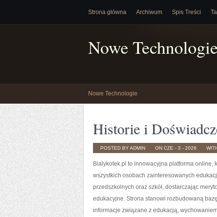
Strona główna
Archiwum
Spis Treści
Ta
Nowe Technologi
Nowe Technologie
Historie i Doświadcz
POSTED BY ADMIN
ON CZE - 3 - 2026
WIT
Bialykotek.pl to innowacyjna platforma online,
wszystkich osobach zainteresowanych edukacją
przedszkolnych oraz szkół, dostarczając meryt
edukacyjne. Strona stanowi rozbudowaną bazę 
informacje związane z edukacją, wychowaniem