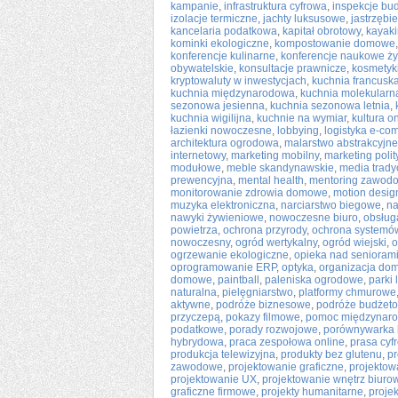
kampanie
,
infrastruktura cyfrowa
,
inspekcje bu
izolacje termiczne
,
jachty luksusowe
,
jastrzębi
kancelaria podatkowa
,
kapitał obrotowy
,
kayak
kominki ekologiczne
,
kompostowanie domowe
konferencje kulinarne
,
konferencje naukowe ży
obywatelskie
,
konsultacje prawnicze
,
kosmetyki
kryptowaluty w inwestycjach
,
kuchnia francusk
kuchnia międzynarodowa
,
kuchnia molekularn
sezonowa jesienna
,
kuchnia sezonowa letnia
,
kuchnia wigilijna
,
kuchnie na wymiar
,
kultura o
łazienki nowoczesne
,
lobbying
,
logistyka e-c
architektura ogrodowa
,
malarstwo abstrakcyjne
internetowy
,
marketing mobilny
,
marketing polit
modułowe
,
meble skandynawskie
,
media trady
prewencyjna
,
mental health
,
mentoring zawod
monitorowanie zdrowia domowe
,
motion desig
muzyka elektroniczna
,
narciarstwo biegowe
,
na
nawyki żywieniowe
,
nowoczesne biuro
,
obsługa
powietrza
,
ochrona przyrody
,
ochrona systemó
nowoczesny
,
ogród wertykalny
,
ogród wiejski
,
o
ogrzewanie ekologiczne
,
opieka nad senioram
oprogramowanie ERP
,
optyka
,
organizacja do
domowe
,
paintball
,
paleniska ogrodowe
,
parki 
naturalna
,
pielęgniarstwo
,
platformy chmurowe
aktywne
,
podróże biznesowe
,
podróże budżet
przyczepą
,
pokazy filmowe
,
pomoc międzynar
podatkowe
,
porady rozwojowe
,
porównywarka 
hybrydowa
,
praca zespołowa online
,
prasa cyf
produkcja telewizyjna
,
produkty bez glutenu
,
pr
zawodowe
,
projektowanie graficzne
,
projektow
projektowanie UX
,
projektowanie wnętrz biuro
graficzne firmowe
,
projekty humanitarne
,
proje