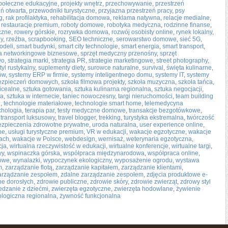
społeczne edukacyjne
,
projekty wnętrz
,
przechowywanie
,
przestrzeń
eń otwarta
,
przewodniki turystyczne
,
przyjazna przestrzeń pracy
,
psy
ng
,
rak profilaktyka
,
rehabilitacja domowa
,
reklama natywna
,
relacje medialne
,
,
restauracje premium
,
roboty domowe
,
robotyka medyczna
,
rodzinne finanse
,
czne
,
rowery górskie
,
rozrywka domowa
,
rozwój osobisty online
,
rynek lokalny
,
ny
,
rzeźba
,
scrapbooking
,
SEO techniczne
,
serowarstwo domowe
,
sieć 5G
,
odeli
,
smart budynki
,
smart city technologie
,
smart energia
,
smart transport
,
a networkingowe biznesowe
,
sprzęt medyczny przenośny
,
sprzęt
wo
,
strategia marki
,
strategia PR
,
strategie marketingowe
,
street photography
,
tyl rustykalny
,
suplementy diety
,
surowce naturalne
,
survival
,
święta kulinarne
,
ów
,
systemy ERP w firmie
,
systemy inteligentnego domu
,
systemy IT
,
systemy
ezpieczeń domowych
,
szkoła filmowa projekty
,
szkoła muzyczna
,
szkoła tańca
,
licealne
,
sztuka gotowania
,
sztuka kulinarna regionalna
,
sztuka negocjacji
,
wa
,
sztuka w internecie
,
taniec nowoczesny
,
targi nieruchomości
,
team building
D
,
technologie materiałowe
,
technologie smart home
,
telemedycyna
chologia
,
terapia par
,
testy medyczne domowe
,
transakcje bezgotówkowe
,
,
transport luksusowy
,
travel blogger
,
trekking
,
turystyka ekstremalna
,
twórczość
ezpieczenia zdrowotne prywatne
,
uroda naturalna
,
user experience online
,
ne
,
usługi turystyczne premium
,
VR w edukacji
,
wakacje egzotyczne
,
wakacje
ach
,
wakacje w Polsce
,
webdesign
,
wernisaż
,
weterynaria egzotyczna
,
cja
,
wirtualna rzeczywistość w edukacji
,
wirtualne konferencje
,
wirtualne targi
,
wy
,
wspinaczka górska
,
współpraca międzynarodowa
,
współpraca online
,
towe
,
wynalazki
,
wypoczynek ekologiczny
,
wyposażenie ogrodu
,
wystawa
m
,
zarządzanie flotą
,
zarządzanie kapitałem
,
zarządzanie klientami
,
arządzanie zespołem
,
zdalne zarządzanie zespołem
,
zdjęcia produktowe e-
ne dorosłych
,
zdrowie publiczne
,
zdrowie skóry
,
zdrowie zwierząt
,
zdrowy styl
edzanie z dziećmi
,
zwierzęta egzotyczne
,
zwierzęta hodowlane
,
żywienie
logiczna regionalna
,
żywność funkcjonalna