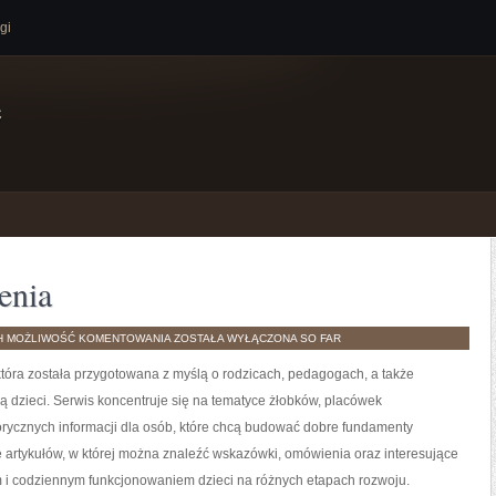
gi
e
enia
HISTORIE
H
MOŻLIWOŚĆ KOMENTOWANIA
ZOSTAŁA WYŁĄCZONA
SO FAR
I
DOŚWIADCZENIA
 która została przygotowana z myślą o rodzicach, pedagogach, a także
 dzieci. Serwis koncentruje się na tematyce żłobków, placówek
orycznych informacji dla osób, które chcą budować dobre fundamenty
artykułów, w której można znaleźć wskazówki, omówienia oraz interesujące
 i codziennym funkcjonowaniem dzieci na różnych etapach rozwoju.