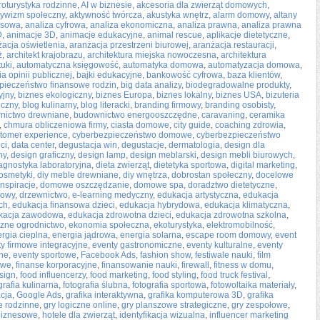
roturystyka rodzinne
,
AI w biznesie
,
akcesoria dla zwierząt domowych
,
tywizm społeczny
,
aktywność twórcza
,
akustyka wnętrz
,
alarm domowy
,
altany
esowa
,
analiza cyfrowa
,
analiza ekonomiczna
,
analiza prawna
,
analiza prawna
D
,
animacje 3D
,
animacje edukacyjne
,
animal rescue
,
aplikacje dietetyczne
,
żacja oświetlenia
,
aranżacja przestrzeni biurowej
,
aranżacja restauracji
,
ż
,
architekt krajobrazu
,
architektura miejska nowoczesna
,
architektura
tuki
,
automatyczna księgowość
,
automatyka domowa
,
automatyzacja domowa
,
a opinii publicznej
,
bajki edukacyjne
,
bankowość cyfrowa
,
baza klientów
,
pieczeństwo finansowe rodzin
,
big data analizy
,
biodegradowalne produkty
,
yjny
,
biznes ekologiczny
,
biznes Europa
,
biznes lokalny
,
biznes USA
,
bizuteria
iczny
,
blog kulinarny
,
blog literacki
,
branding firmowy
,
branding osobisty
,
nictwo drewniane
,
budownictwo energooszczędne
,
caravaning
,
ceramika
,
chmura obliczeniowa firmy
,
ciasta domowe
,
city guide
,
coaching zdrowia
,
tomer experience
,
cyberbezpieczeństwo domowe
,
cyberbezpieczeństwo
ci
,
data center
,
degustacja win
,
degustacje
,
dermatologia
,
design dla
ny
,
design graficzny
,
design lamp
,
design meblarski
,
design mebli biurowych
,
agnostyka laboratoryjna
,
dieta zwierząt
,
dietetyka sportowa
,
digital marketing
,
kosmetyki
,
diy meble drewniane
,
diy wnętrza
,
dobrostan społeczny
,
docelowe
nspiracje
,
domowe oszczędzanie
,
domowe spa
,
doradztwo dietetyczne
,
rowy
,
drzewnictwo
,
e-learning medyczny
,
edukacja artystyczna
,
edukacja
ch
,
edukacja finansowa dzieci
,
edukacja hybrydowa
,
edukacja klimatyczna
,
kacja zawodowa
,
edukacja zdrowotna dzieci
,
edukacja zdrowotna szkolna
,
czne ogrodnictwo
,
ekonomia społeczna
,
ekoturystyka
,
elektromobilność
,
rgia cieplna
,
energia jądrowa
,
energia solarna
,
escape room domowy
,
event
y firmowe integracyjne
,
eventy gastronomiczne
,
eventy kulturalne
,
eventy
zne
,
eventy sportowe
,
Facebook Ads
,
fashion show
,
festiwale nauki
,
film
owe
,
finanse korporacyjne
,
finansowanie nauki
,
firewall
,
fitness w domu
,
sign
,
food influencerzy
,
food marketing
,
food styling
,
food truck festival
,
grafia kulinarna
,
fotografia ślubna
,
fotografia sportowa
,
fotowoltaika materiały
,
acja
,
Google Ads
,
grafika interaktywna
,
grafika komputerowa 3D
,
grafika
e rodzinne
,
gry logiczne online
,
gry planszowe strategiczne
,
gry zespołowe
,
biznesowe
,
hotele dla zwierząt
,
identyfikacja wizualna
,
influencer marketing