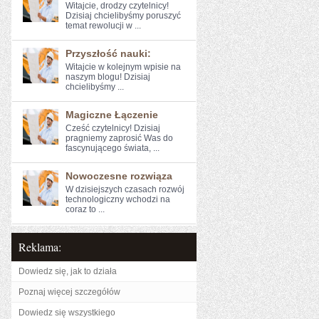
Witajcie, drodzy⁤ czytelnicy!
Dzisiaj ​chcielibyśmy poruszyć
temat rewolucji w ...
Przyszłość nauki:
Witajcie w kolejnym wpisie na
naszym‍ blogu! Dzisiaj
chcielibyśmy ...
Magiczne Łączenie
Cześć ​czytelnicy! Dzisiaj
pragniemy zaprosić Was do
fascynującego świata, ...
Nowoczesne rozwiąza
W dzisiejszych czasach rozwój
technologiczny wchodzi na
coraz to ...
Reklama:
Dowiedz się, jak to działa
Poznaj więcej szczegółów
Dowiedz się wszystkiego