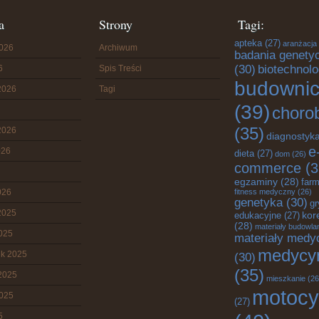
a
Strony
Tagi:
apteka
(27)
aranżacja
2026
Archiwum
badania genety
(30)
biotechnolo
6
Spis Treści
budowni
2026
Tagi
(39)
choro
(35)
2026
diagnostyk
e
026
dieta
(27)
dom
(26)
commerce
(3
egzaminy
(28)
farm
026
fitness medyczny
(26)
genetyka
(30)
gr
2025
edukacyjne
(27)
kor
(28)
materiały budowla
2025
materiały medy
medycy
ik 2025
(30)
(35)
2025
mieszkanie
(26
motocy
2025
(27)
5