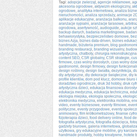
Tagi:
adopcje zwierząt
,
agencje reklamowe
,
ag
akcesoria ogrodowe
,
aktywizm ekologiczny
,
ak
ogrodowe
,
analityka internetowa
,
analiza bizn
nieruchomości
,
analiza sprzedaży
,
animacje 2
aplikacje edukacyjne
,
aranżacja balkonu
,
aran
aranżacje sypialni
,
aranżacje tarasowe
,
arbitra
ogrodowa
,
asertywność
,
audioguide
,
aukcje sz
backup danych
,
badania marketingowe
,
badani
behawiorystyka
,
bezpieczeństwo domowe
,
bez
biznes Azja
,
biznes data-driven
,
biznes edukac
handmade
,
biżuteria premium
,
blog gastronom
branding restauracji
,
branding wizualny
,
budow
artystyczna
,
chatboty
,
chirurgia rekonstrukcyjna
content SEO
,
CSR globalny
,
CSR strategie
,
cus
firmowe
,
czas wolny dorosłych
,
czas wolny dzie
gastronomii
,
design firmowy
,
design funkcjonal
design roślinny
,
design światła
,
dezynfekcja
,
di
diy artystyczne
,
diy dekoracje świąteczne
,
diy 
profile klientów
,
dom pod klucz
,
domowe biuro i
doradztwo ogrodnicze
,
druk 3d hobby
,
druk cyf
artystyczna dzieci
,
edukacja finansowa dorosły
edukacja medyczna
,
edukacja techniczna
,
edu
ekologia miejska
,
ekologia społeczna
,
ekologi
elektronika medyczna
,
elektronika mobilna
,
ene
video
,
eventy biznesowe
,
eventy filmowe
,
event
polityczne
,
eventy przygodowe
,
eventy społec
animowany
,
film krótkometrażowy
,
finanse cyfr
fizjoterapia dzieci
,
food delivery online
,
food de
fotografia artystyczna
,
fotografia dziecięca
,
foto
gadżety biurowe
,
galeria internetowa
,
globaliz
użytkowa
,
gry edukacyjne mobilne
,
gry karcian
handmade produkty
,
hobby kreatywne
,
hotele 