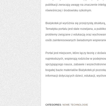
publikacji zwracają uwagę na znaczenie inteli
rówieśniczej i środowisku szkolnym.
Bialykotek.pl wyróżnia się przejrzystą struktu
Tematyka portalu jest stale rozwijana, a publ
problemy związane z edukacją oraz wychowanie
osób zainteresowanych świadomym wspieranie
Portal jest miejscem, które łączy teorię z doś
najmłodszych, wspierają rodziców w podejmowa
sprzyjającego nauce, zabawie i wszechstronne
bogatej bazie materiałów Bialykotek.pl pozost
informacji dotyczących dzieci, edukacji, wyc
CATEGORIES:
NOWE TECHNOLOGIE