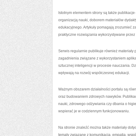
Istotnym elementem strony są także publikacje
organizacją nauki, doborem materiałów dydak
edukacyjnego. Artykuły pomagają zrozumieć z
praktyczne rozwiązania wykorzystywane przez r
Serwis regularnie publikuje również materia
zagadnienia związane z wykorzystaniem aplikac
sztucznej inteligencji w procesie nauczania. D
wpływają na rozwój współczesnej edukacji.
Ważnym obszarem działalności portalu są rów
oraz budowaniem zdrowych nawyków. Publikacj
nauki, zdrowego odżywiania czy dbania o higie
wspierać je w codziennym funkcjonowaniu.
Na stronie znaleźć można także materiały dot
tematy związane z komunikacją, empatią, wspó