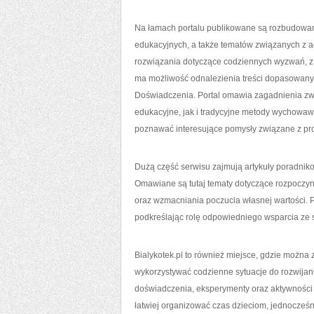
Na łamach portalu publikowane są rozbudowane
edukacyjnych, a także tematów związanych z a
rozwiązania dotyczące codziennych wyzwań, z 
ma możliwość odnalezienia treści dopasowan
Doświadczenia. Portal omawia zagadnienia z
edukacyjne, jak i tradycyjne metody wychowaw
poznawać interesujące pomysły związane z pr
Dużą część serwisu zajmują artykuły poradniko
Omawiane są tutaj tematy dotyczące rozpoczyna
oraz wzmacniania poczucia własnej wartości. 
podkreślając rolę odpowiedniego wsparcia ze st
Bialykotek.pl to również miejsce, gdzie można
wykorzystywać codzienne sytuacje do rozwijani
doświadczenia, eksperymenty oraz aktywności 
łatwiej organizować czas dzieciom, jednocześn