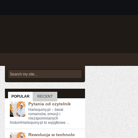
POPULAR
RECENT
Pytania od czytelnik
Harlequiny.pl – świat
romansów, emocji i
niezapomnianych
historiiHarlequiny.pl to wyjątkowe ...
Rewolucja w technolo