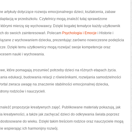
 artykuły dotyczące rozwoju emocjonalnego dzieci, kształcenia, zabaw
daptacją w przedszkolu. Czytelnicy mogą znaleźć tutaj sprawdzone
którymi mierzą się wychowawcy. Dzięki bogatej tematyce każdy użytkownik
ych do swoich zainteresowań. Polecam
Psychologia i Emocje
i Historie i
wiązane z wychowaniem dziecka, prezentując zarówno nowoczesne podejścia
cze. Dzięki temu użytkownicy mogą rozwijać swoje kompetencje oraz
ocesem nauki i wychowania.
we, które pomagają zrozumieć potrzeby dzieci na różnych etapach życia.
nia edukacji, budowania relacji z rówieśnikami, rozwijania samodzielności
Portal zwraca uwagę na znaczenie stabilności emocjonalnej dziecka,
rony rodziców i nauczycieli.
 znaleźć propozycje kreatywnych zajęć. Publikowane materiały pokazują, jak
a kreatywności, a także jak zachęcać dzieci do odkrywania świata poprzez
dostosowane do wieku. Dzięki takim treściom rodzice oraz nauczyciele mogą
ie wspierając ich harmonijny rozwój.