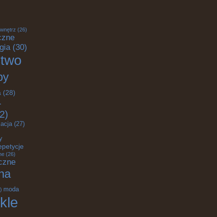
 wnętrz
(26)
czne
gia
(30)
ctwo
by
a
(28)
-
2)
acja
(27)
y
epetycje
ne
(26)
czne
na
moda
)
kle