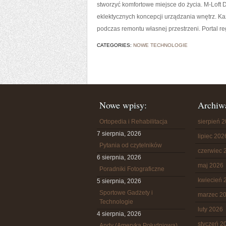
stworzyć komfortowe miejsce do życia. M-Loft D
eklektycznych koncepcji urządzania wnętrz. Ka
podczas remontu własnej przestrzeni. Portal re
CATEGORIES:
NOWE TECHNOLOGIE
Nowe wpisy:
Archiw
Ortopedia i Rehabilitacja
sierpień 
7 sierpnia, 2026
lipiec 202
Pytania od czytelników
czerwiec 
6 sierpnia, 2026
maj 2026
Poradniki Fotograficzne
kwiecień 
5 sierpnia, 2026
Sportowe Gadżety i
marzec 2
Technologie
luty 2026
4 sierpnia, 2026
styczeń 2
Andy (Ameryka Południowa)