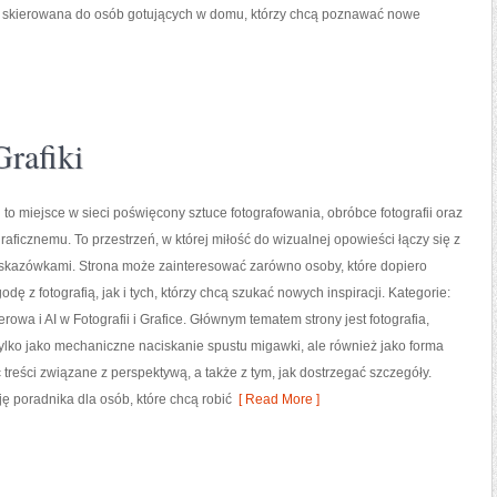
st skierowana do osób gotujących w domu, którzy chcą poznawać nowe
Grafiki
 to miejsce w sieci poświęcony sztuce fotografowania, obróbce fotografii oraz
raficznemu. To przestrzeń, w której miłość do wizualnej opowieści łączy się z
skazówkami. Strona może zainteresować zarówno osoby, które dopiero
dę z fotografią, jak i tych, którzy chcą szukać nowych inspiracji. Kategorie:
owa i AI w Fotografii i Grafice. Głównym tematem strony jest fotografia,
ylko jako mechaniczne naciskanie spustu migawki, ale również jako forma
 treści związane z perspektywą, a także z tym, jak dostrzegać szczegóły.
ę poradnika dla osób, które chcą robić
[ Read More ]