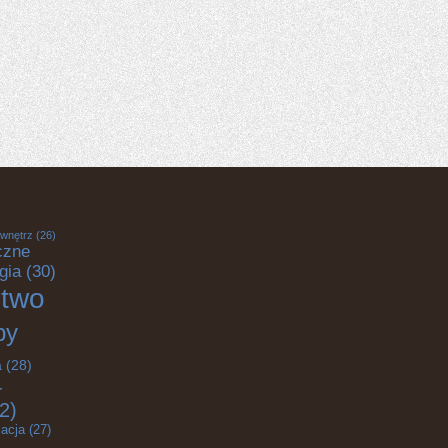
 wnętrz
(26)
czne
gia
(30)
ctwo
by
a
(28)
-
2)
acja
(27)