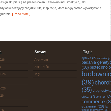
esign skupia się na prezentowaniu zarówno industrialnych, jak i
żdy odwiedzający znajdzie tutaj inspiracje, które mogą zostać wykorzystane
gularnie
[ Read More ]
a
Strony
Tagi:
apteka
(27)
aranżacja
2026
Archiwum
badania genety
(30)
biotechnolo
6
Spis Treści
budowni
2026
Tagi
(39)
choro
(35)
2026
diagnostyk
e
026
dieta
(27)
dom
(26)
commerce
(3
egzaminy
(28)
farm
026
fitness medyczny
(26)