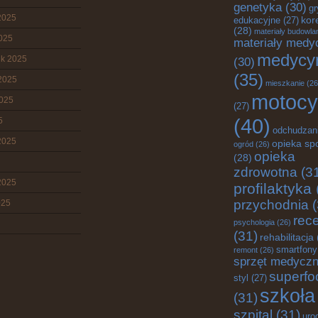
genetyka
(30)
gr
2025
edukacyjne
(27)
kor
(28)
materiały budowla
2025
materiały medy
medycy
ik 2025
(30)
(35)
2025
mieszkanie
(26
motocy
2025
(27)
(40)
5
odchudzan
2025
opieka sp
ogród
(26)
opieka
(28)
zdrowotna
(3
2025
profilaktyka
przychodnia
(
025
rec
psychologia
(26)
(31)
rehabilitacja
smartfony
remont
(26)
sprzęt medycz
superfo
styl
(27)
szkoła
(31)
szpital
(31)
uro