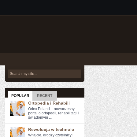
POPULAR
RECENT
Ortopedia i Rehabili
Ortex Poland – nowoczesny
portal o ortopedii, rehabilitacji i
świadomym ...
Rewolucja w technolo
Witajcie, drodzy⁤ czytelnicy!