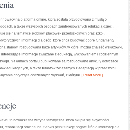
enia
o innowacyjna platforma online, która została przygotowana z myślą o
agogach, a także wszystkich osobach zainteresowanych edukacją dzieci.
uje się na tematyce żłobków, placówek przedszkolnych oraz szkół,
rytorycznych informacji dla osób, które chcą budować dobre fundamenty
rona stanowi rozbudowaną bazę artykułów, w której można znaleźć wskazówki,
 interesujące informacje związane z edukacją, wychowaniem i codziennym
zwoju. Na łamach portalu publikowane są rozbudowane artykuły dotyczące
abaw edukacyjnych, a także tematów związanych z adaptacją w przedszkolu.
wiązania dotyczące codziennych wyzwań, z którymi
[ Read More ]
encje
kaWF to nowoczesna witryna tematyczna, która skupia się aktywności
iu, rehabilitacji oraz nauce. Serwis pełni funkcję bogate źródło informacji dla