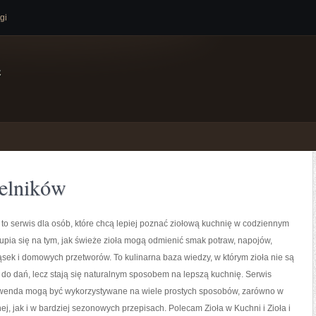
gi
e
elników
 to serwis dla osób, które chcą lepiej poznać ziołową kuchnię w codziennym
kupia się na tym, jak świeże zioła mogą odmienić smak potraw, napojów,
sek i domowych przetworów. To kulinarna baza wiedzy, w którym zioła nie są
 do dań, lecz stają się naturalnym sposobem na lepszą kuchnię. Serwis
awenda mogą być wykorzystywane na wiele prostych sposobów, zarówno w
nej, jak i w bardziej sezonowych przepisach. Polecam Zioła w Kuchni i Zioła i