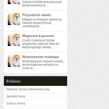
Dzisiaj ​chcielibyśmy poruszyć
temat rewolucji w ...
Przyszłość nauki:
Witajcie w kolejnym wpisie na
naszym‍ blogu! Dzisiaj
chcielibyśmy ...
Magiczne Łączenie
Cześć ​czytelnicy! Dzisiaj
pragniemy zaprosić Was do
fascynującego świata, ...
Nowoczesne rozwiąza
W dzisiejszych czasach rozwój
technologiczny wchodzi na
coraz to ...
Reklama:
Odwiedź stronę internetową tutaj
Sprawdź teraz
Zobacz więcej