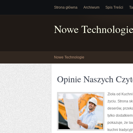
Strona główna
Archiwum
Spis Treści
Ta
Nowe Technologi
Nowe Technologie
Opinie Naszych Czyt
Zioła od Kuchni
życiu. Strona s
deserów, przeką
tylko dodatkiem
pokazuje, że l
kuchni tradycyj