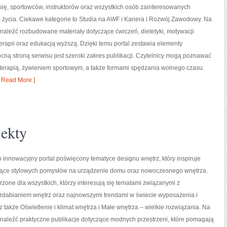
ię, sportowców, instruktorów oraz wszystkich osób zainteresowanych
życia. Ciekawe kategorie to Studia na AWF i Kariera i Rozwój Zawodowy. Na
naleźć rozbudowane materiały dotyczące ćwiczeń, dietetyki, motywacji
oterapii oraz edukacją wyższą. Dzięki temu portal zestawia elementy
ą stroną serwisu jest szeroki zakres publikacji. Czytelnicy mogą poznawać
oterapią, żywieniem sportowym, a także formami spędzania wolnego czasu.
 Read More ]
jekty
o innowacyjny portal poświęcony tematyce designu wnętrz, który inspiruje
ące stylowych pomysłów na urządzenie domu oraz nowoczesnego wnętrza.
rzone dla wszystkich, którzy interesują się tematami związanymi z
zdabianiem wnętrz oraz najnowszymi trendami w świecie wyposażenia i
z także Oświetlenie i klimat wnętrza i Małe wnętrza – wielkie rozwiązania. Na
naleźć praktyczne publikacje dotyczące modnych przestrzeni, które pomagają