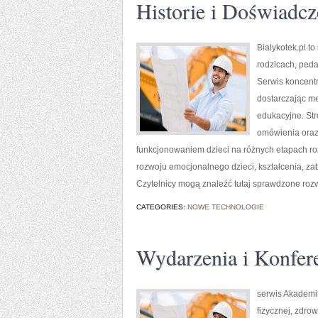
Historie i Doświadcz
Bialykotek.pl t
rodzicach, ped
Serwis koncentr
dostarczając me
edukacyjne. St
omówienia oraz
funkcjonowaniem dzieci na różnych etapach ro
rozwoju emocjonalnego dzieci, kształcenia, z
Czytelnicy mogą znaleźć tutaj sprawdzone roz
CATEGORIES:
NOWE TECHNOLOGIE
Wydarzenia i Konfer
serwis Akademi
fizycznej, zdrow