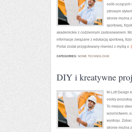
osób uczących s
zdrowym stylem 
stronie można z
sportowej, fizj
akademickie z codziennym zastosowaniem. Mocn
informacje związane z edukacją sportową, fizj
Portal został przygotowany również z myślą o
[
CATEGORIES:
NOWE TECHNOLOGIE
DIY i kreatywne pro
M-Loft Design t
osoby poszukuj
To miejsce stwo
wzornictwem, o
wystroju. Zobac
stronie można z