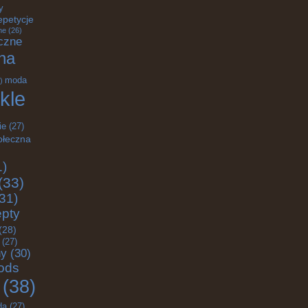
y
epetycje
ne
(26)
czne
na
moda
)
kle
ie
(27)
ołeczna
1)
(33)
31)
epty
(28)
(27)
ny
(30)
ods
(38)
da
(27)