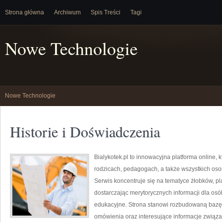
Strona główna
Archiwum
Spis Treści
Tagi
Nowe Technologie
Nowe Technologie
Historie i Doświadczenia
Bialykotek.pl to innowacyjna platforma online, 
rodzicach, pedagogach, a także wszystkich os
Serwis koncentruje się na tematyce żłobków, p
dostarczając merytorycznych informacji dla os
edukacyjne. Strona stanowi rozbudowaną bazę 
omówienia oraz interesujące informacje zwią