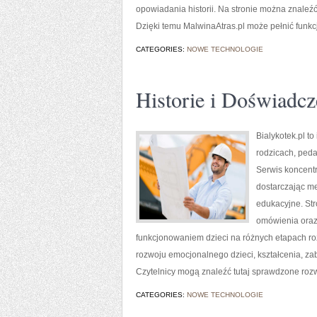
opowiadania historii. Na stronie można znaleźć
Dzięki temu MalwinaAtras.pl może pełnić funkcj
CATEGORIES:
NOWE TECHNOLOGIE
Historie i Doświadcz
Bialykotek.pl t
rodzicach, ped
Serwis koncentr
dostarczając me
edukacyjne. St
omówienia oraz
funkcjonowaniem dzieci na różnych etapach ro
rozwoju emocjonalnego dzieci, kształcenia, z
Czytelnicy mogą znaleźć tutaj sprawdzone roz
CATEGORIES:
NOWE TECHNOLOGIE