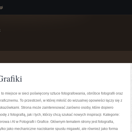
gi
e
Grafiki
 to miejsce w sieci poświęcony sztuce fotografowania, obróbce fotografii oraz
raficznemu. To przestrzeń, w której miłość do wizualnej opowieści łączy się z
skazówkami. Strona może zainteresować zarówno osoby, które dopiero
dę z fotografią, jak i tych, którzy chcą szukać nowych inspiracji. Kategorie:
owa i AI w Fotografii i Grafice. Głównym tematem strony jest fotografia,
ylko jako mechaniczne naciskanie spustu migawki, ale również jako forma