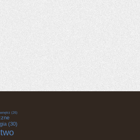
 wnętrz
(26)
czne
gia
(30)
ctwo