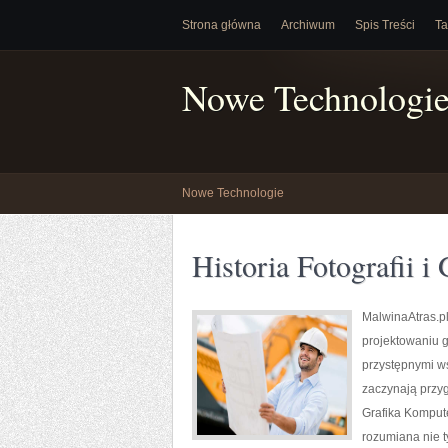
Strona główna
Archiwum
Spis Treści
Ta
Nowe Technologi
Nowe Technologie
Historia Fotografii i 
MalwinaAtras.pl
projektowaniu g
przystępnymi w
zaczynają przygo
Grafika Komputer
rozumiana nie t