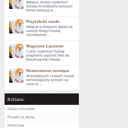
Witajcie, drodzy⁤ czytelnicy!
Dzisiaj ​chcielibyśmy poruszyć
temat rewolucji w ...
Przyszłość nauki:
Witajcie w kolejnym wpisie na
naszym‍ blogu! Dzisiaj
chcielibyśmy ...
Magiczne Łączenie
Cześć ​czytelnicy! Dzisiaj
pragniemy zaprosić Was do
fascynującego świata, ...
Nowoczesne rozwiąza
W dzisiejszych czasach rozwój
technologiczny wchodzi na
coraz to ...
Reklama:
Zobacz szczegóły
Przejdź na stronę
Kliknij tutaj