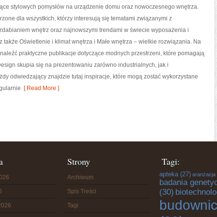
ące stylowych pomysłów na urządzenie domu oraz nowoczesnego wnętrza.
rzone dla wszystkich, którzy interesują się tematami związanymi z
zdabianiem wnętrz oraz najnowszymi trendami w świecie wyposażenia i
z także Oświetlenie i klimat wnętrza i Małe wnętrza – wielkie rozwiązania. Na
naleźć praktyczne publikacje dotyczące modnych przestrzeni, które pomagają
esign skupia się na prezentowaniu zarówno industrialnych, jak i
żdy odwiedzający znajdzie tutaj inspiracje, które mogą zostać wykorzystane
gularnie
[ Read More ]
a
Strony
Tagi:
apteka
(27)
aranżacja
2026
Archiwum
badania genety
(30)
biotechnolo
6
Spis Treści
budowni
2026
Tagi