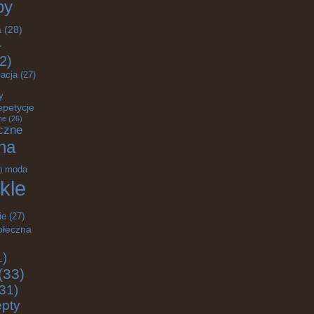
by
a
(28)
-
2)
acja
(27)
y
epetycje
ne
(26)
czne
na
moda
)
kle
ie
(27)
ołeczna
1)
(33)
31)
epty