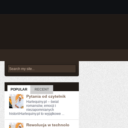
POPULAR
RECENT
Pytania od czytelnik
Harlequiny.pl – świat
romansów, emocji i
niezapomnianych
historiiHarlequiny.pl to wyjątkowe ...
Rewolucja w technolo