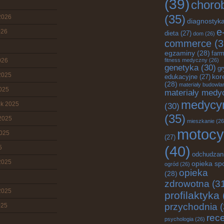
(39)
choro
(35)
2026
diagnostyk
e
026
dieta
(27)
dom
(26)
commerce
(3
egzaminy
(28)
farm
026
fitness medyczny
(26)
genetyka
(30)
gr
2025
edukacyjne
(27)
kor
(28)
materiały budowla
2025
materiały medy
medycy
ik 2025
(30)
(35)
2025
mieszkanie
(26
motocy
2025
(27)
(40)
5
odchudzan
2025
opieka sp
ogród
(26)
opieka
(28)
zdrowotna
(3
2025
profilaktyka
przychodnia
(
025
rec
psychologia
(26)