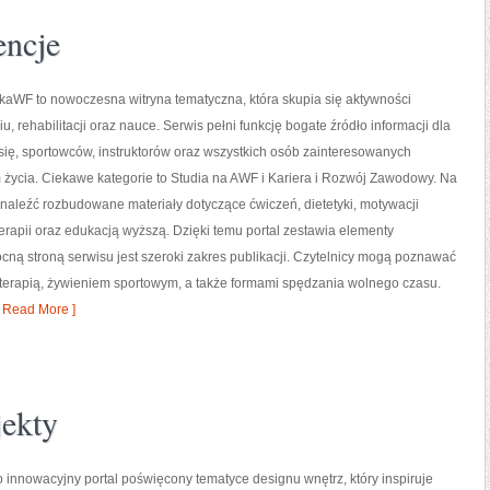
encje
kaWF to nowoczesna witryna tematyczna, która skupia się aktywności
iu, rehabilitacji oraz nauce. Serwis pełni funkcję bogate źródło informacji dla
ię, sportowców, instruktorów oraz wszystkich osób zainteresowanych
życia. Ciekawe kategorie to Studia na AWF i Kariera i Rozwój Zawodowy. Na
naleźć rozbudowane materiały dotyczące ćwiczeń, dietetyki, motywacji
oterapii oraz edukacją wyższą. Dzięki temu portal zestawia elementy
ą stroną serwisu jest szeroki zakres publikacji. Czytelnicy mogą poznawać
oterapią, żywieniem sportowym, a także formami spędzania wolnego czasu.
 Read More ]
jekty
o innowacyjny portal poświęcony tematyce designu wnętrz, który inspiruje