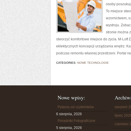
osoby poszukuj
To miejsce stwo
wzornictwem, o
wystroju. Zobac
stronie można z
stworzyć komfortowe miejsce do życia. M-Loft D
eklektycznych koncepcji urządzania wnętrz. Ka
podczas remontu własnej przestrzeni. Portal re
CATEGORIES:
NOWE TECHNOLOGIE
Nowe wpisy:
Archiw
Pytania od czytelników
sierpień 
6 sierpnia, 2026
lipiec 202
Poradniki Fotograficzne
czerwiec 
5 sierpnia, 2026