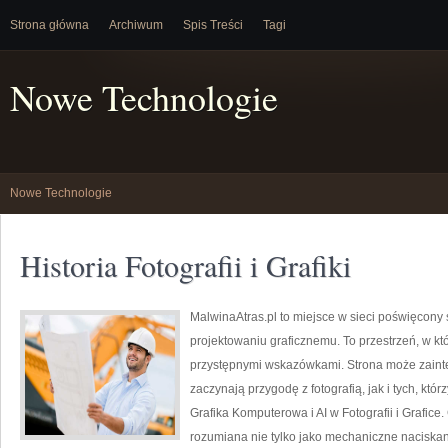
Strona główna
Archiwum
Spis Treści
Tagi
Nowe Technologie
Nowe Technologie
Historia Fotografii i Grafiki
MalwinaAtras.pl to miejsce w sieci poświęcony s
projektowaniu graficznemu. To przestrzeń, w któ
przystępnymi wskazówkami. Strona może zaint
zaczynają przygodę z fotografią, jak i tych, któ
Grafika Komputerowa i AI w Fotografii i Grafice.
rozumiana nie tylko jako mechaniczne naciskan