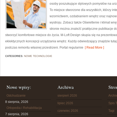
osoby poszukujące stylowych pomysłów na ur
To miejsce stworzone dla wszystkich, którzy in
wzornictwem, ozdabianiem wnętrz oraz najnow
wystroju. Zobacz także Oświetlenie i klimat wnę
stronie można znaleźć praktyczne publikacje d
stworzyć komfortowe miejsce do życia. M-Loft Design skupia się na prezentowan
eklektycznych koncepcji urządzania wnętrz. Każdy odwiedzający znajdzie tutaj
podczas remontu własnej przestrzeni. Portal regularnie
[ Read More ]
CATEGORIES:
NOWE TECHNOLOGIE
Nowe wpisy:
Archiwa
Stro
Odchudzanie
sierpień 2026
Arch
8 sierpnia, 2026
lipiec 2026
Spis T
Ortopedia i Rehabilitacja
czerwiec 2026
Tagi
7 sierpnia, 2026