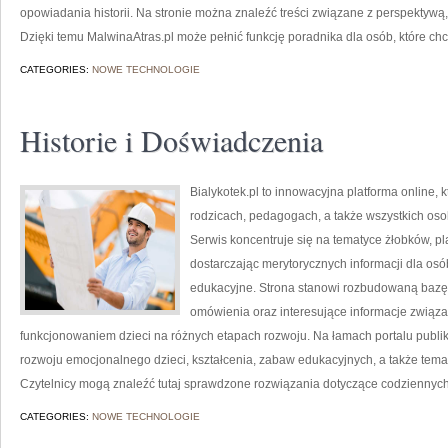
opowiadania historii. Na stronie można znaleźć treści związane z perspektywą, 
Dzięki temu MalwinaAtras.pl może pełnić funkcję poradnika dla osób, które chc
CATEGORIES:
NOWE TECHNOLOGIE
Historie i Doświadczenia
Bialykotek.pl to innowacyjna platforma online, 
rodzicach, pedagogach, a także wszystkich os
Serwis koncentruje się na tematyce żłobków, p
dostarczając merytorycznych informacji dla os
edukacyjne. Strona stanowi rozbudowaną bazę 
omówienia oraz interesujące informacje zwią
funkcjonowaniem dzieci na różnych etapach rozwoju. Na łamach portalu publ
rozwoju emocjonalnego dzieci, kształcenia, zabaw edukacyjnych, a także tem
Czytelnicy mogą znaleźć tutaj sprawdzone rozwiązania dotyczące codziennych
CATEGORIES:
NOWE TECHNOLOGIE