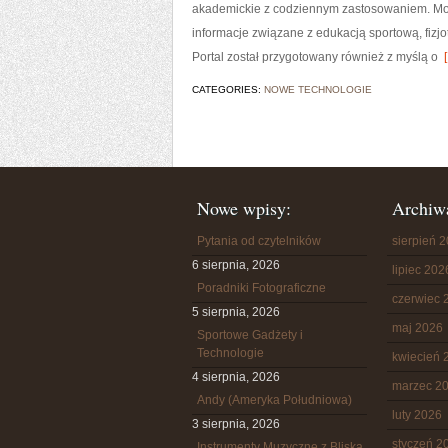
akademickie z codziennym zastosowaniem. Mocn
informacje związane z edukacją sportową, fizj
Portal został przygotowany również z myślą o
[
CATEGORIES:
NOWE TECHNOLOGIE
Nowe wpisy:
Archiw
Pytania od czytelników
sierpień 
6 sierpnia, 2026
lipiec 202
Poradniki Fotograficzne
czerwiec 
5 sierpnia, 2026
maj 2026
Sportowe Gadżety i
Technologie
kwiecień 
4 sierpnia, 2026
marzec 2
Andy (Ameryka Południowa)
luty 2026
3 sierpnia, 2026
styczeń 2
Instrumenty Muzyczne z Bliska