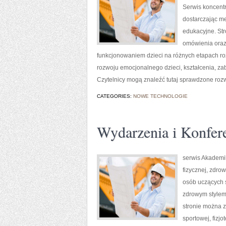
Serwis koncentr
dostarczając me
edukacyjne. St
omówienia oraz
funkcjonowaniem dzieci na różnych etapach ro
rozwoju emocjonalnego dzieci, kształcenia, z
Czytelnicy mogą znaleźć tutaj sprawdzone roz
CATEGORIES:
NOWE TECHNOLOGIE
Wydarzenia i Konfer
serwis Akademi
fizycznej, zdrow
osób uczących s
zdrowym stylem 
stronie można z
sportowej, fizj