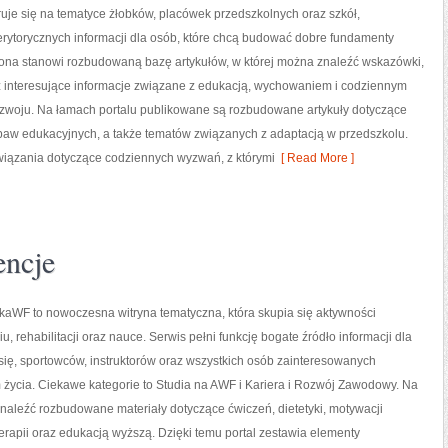
uje się na tematyce żłobków, placówek przedszkolnych oraz szkół,
rytorycznych informacji dla osób, które chcą budować dobre fundamenty
rona stanowi rozbudowaną bazę artykułów, w której można znaleźć wskazówki,
 interesujące informacje związane z edukacją, wychowaniem i codziennym
zwoju. Na łamach portalu publikowane są rozbudowane artykuły dotyczące
abaw edukacyjnych, a także tematów związanych z adaptacją w przedszkolu.
wiązania dotyczące codziennych wyzwań, z którymi
[ Read More ]
encje
kaWF to nowoczesna witryna tematyczna, która skupia się aktywności
iu, rehabilitacji oraz nauce. Serwis pełni funkcję bogate źródło informacji dla
ię, sportowców, instruktorów oraz wszystkich osób zainteresowanych
życia. Ciekawe kategorie to Studia na AWF i Kariera i Rozwój Zawodowy. Na
naleźć rozbudowane materiały dotyczące ćwiczeń, dietetyki, motywacji
oterapii oraz edukacją wyższą. Dzięki temu portal zestawia elementy