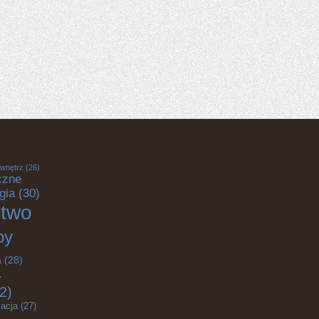
 wnętrz
(26)
czne
gia
(30)
ctwo
by
a
(28)
-
2)
acja
(27)