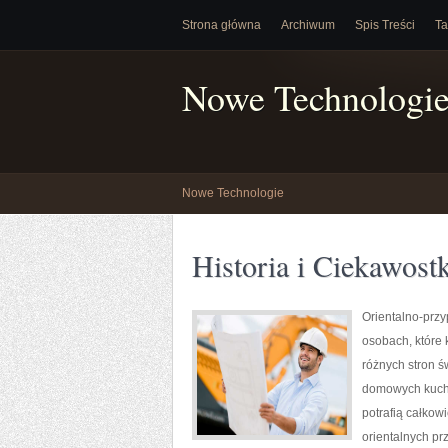
Strona główna
Archiwum
Spis Treści
Ta
Nowe Technologi
Nowe Technologie
Historia i Ciekawostk
Orientalno-przy
osobach, które 
różnych stron ś
domowych kucha
potrafią całkow
orientalnych pr