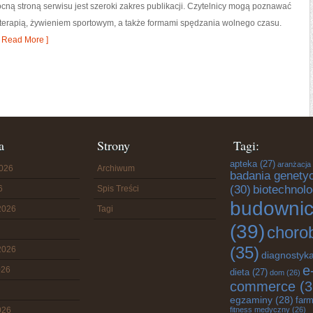
ą stroną serwisu jest szeroki zakres publikacji. Czytelnicy mogą poznawać
oterapią, żywieniem sportowym, a także formami spędzania wolnego czasu.
 Read More ]
a
Strony
Tagi:
apteka
(27)
aranżacja
2026
Archiwum
badania genety
(30)
biotechnolo
6
Spis Treści
budowni
2026
Tagi
(39)
choro
(35)
2026
diagnostyk
e
026
dieta
(27)
dom
(26)
commerce
(3
egzaminy
(28)
farm
026
fitness medyczny
(26)