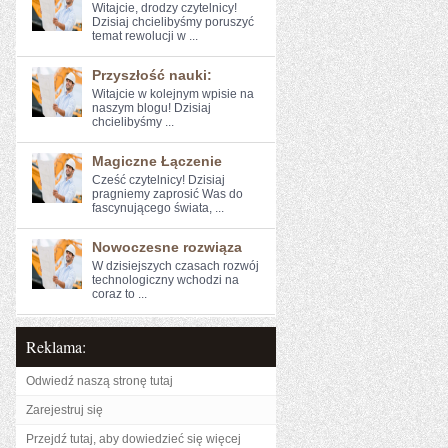
Witajcie, drodzy⁤ czytelnicy!
Dzisiaj ​chcielibyśmy poruszyć
temat rewolucji w ...
Przyszłość nauki:
Witajcie w kolejnym wpisie na
naszym‍ blogu! Dzisiaj
chcielibyśmy ...
Magiczne Łączenie
Cześć ​czytelnicy! Dzisiaj
pragniemy zaprosić Was do
fascynującego świata, ...
Nowoczesne rozwiąza
W dzisiejszych czasach rozwój
technologiczny wchodzi na
coraz to ...
Reklama:
Odwiedź naszą stronę tutaj
Zarejestruj się
Przejdź tutaj, aby dowiedzieć się więcej