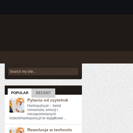
POPULAR
RECENT
Pytania od czytelnik
Harlequiny.pl – świat
romansów, emocji i
niezapomnianych
historiiHarlequiny.pl to wyjątkowe ...
Rewolucja w technolo