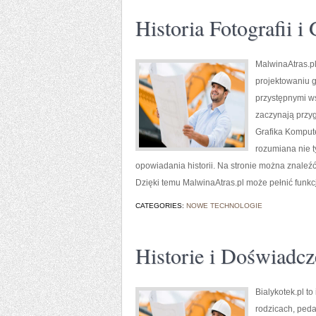
Historia Fotografii i 
MalwinaAtras.pl
projektowaniu g
przystępnymi w
zaczynają przygo
Grafika Komputer
rozumiana nie t
opowiadania historii. Na stronie można znaleźć
Dzięki temu MalwinaAtras.pl może pełnić funkcj
CATEGORIES:
NOWE TECHNOLOGIE
Historie i Doświadcz
Bialykotek.pl t
rodzicach, ped