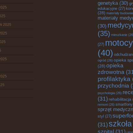
genetyka
(30)
gr
2025
edukacyjne
(27)
kor
(28)
materiały budowla
2025
materiały medy
medycy
ik 2025
(30)
(35)
2025
mieszkanie
(26
motocy
2025
(27)
(40)
5
odchudzan
2025
opieka sp
ogród
(26)
opieka
(28)
zdrowotna
(3
2025
profilaktyka
przychodnia
(
025
rec
psychologia
(26)
(31)
rehabilitacja
smartfony
remont
(26)
sprzęt medycz
superfo
styl
(27)
szkoła
(31)
szpital
(31)
uro