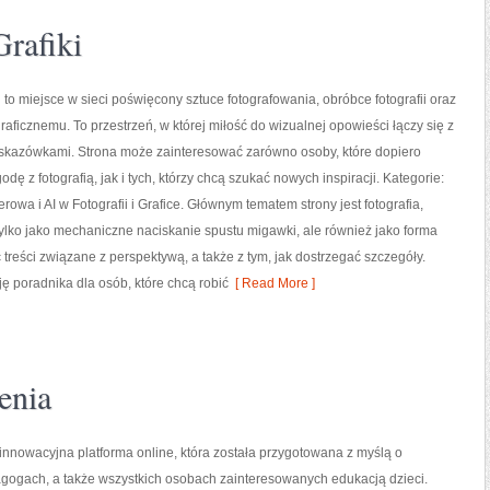
Grafiki
 to miejsce w sieci poświęcony sztuce fotografowania, obróbce fotografii oraz
raficznemu. To przestrzeń, w której miłość do wizualnej opowieści łączy się z
skazówkami. Strona może zainteresować zarówno osoby, które dopiero
dę z fotografią, jak i tych, którzy chcą szukać nowych inspiracji. Kategorie:
owa i AI w Fotografii i Grafice. Głównym tematem strony jest fotografia,
ylko jako mechaniczne naciskanie spustu migawki, ale również jako forma
 treści związane z perspektywą, a także z tym, jak dostrzegać szczegóły.
ę poradnika dla osób, które chcą robić
[ Read More ]
enia
o innowacyjna platforma online, która została przygotowana z myślą o
agogach, a także wszystkich osobach zainteresowanych edukacją dzieci.