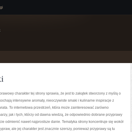
gi
e
i
prawowy charakter tej strony sprawia, że jest to zakątek stworzony z myślą o
kochają intensywne aromaty, nieoczywiste smaki i kulinarne inspiracje z
wiata. To internetowa przestrzeń, która może zainteresować zarówno
rzy, jak i tych, którzy od dawna wiedzą, że odpowiednio dobrane przyprawy
icie odmienić nawet najprostsze danie. Tematyka strony koncentruje się wokół
zypraw, ale jej charakter jest znacznie szerszy, ponieważ przyprawy są tu