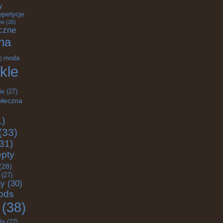
y
epetycje
ne
(26)
czne
na
moda
)
kle
ie
(27)
ołeczna
1)
(33)
31)
epty
(28)
(27)
ny
(30)
ods
(38)
da
(27)