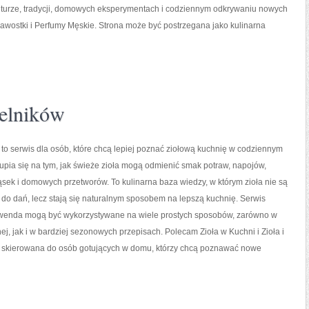
lturze, tradycji, domowych eksperymentach i codziennym odkrywaniu nowych
awostki i Perfumy Męskie. Strona może być postrzegana jako kulinarna
elników
 to serwis dla osób, które chcą lepiej poznać ziołową kuchnię w codziennym
kupia się na tym, jak świeże zioła mogą odmienić smak potraw, napojów,
sek i domowych przetworów. To kulinarna baza wiedzy, w którym zioła nie są
 do dań, lecz stają się naturalnym sposobem na lepszą kuchnię. Serwis
awenda mogą być wykorzystywane na wiele prostych sposobów, zarówno w
nej, jak i w bardziej sezonowych przepisach. Polecam Zioła w Kuchni i Zioła i
st skierowana do osób gotujących w domu, którzy chcą poznawać nowe