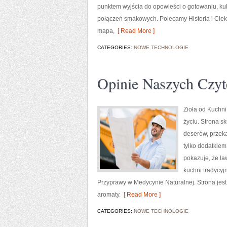
punktem wyjścia do opowieści o gotowaniu, ku
połączeń smakowych. Polecamy Historia i Ciek
mapa,
[ Read More ]
CATEGORIES:
NOWE TECHNOLOGIE
Opinie Naszych Czyt
Zioła od Kuchni
życiu. Strona s
deserów, przeką
tylko dodatkiem
pokazuje, że l
kuchni tradycyj
Przyprawy w Medycynie Naturalnej. Strona je
aromaty.
[ Read More ]
CATEGORIES:
NOWE TECHNOLOGIE