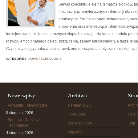
Serwis koncentruje się na tematyce żłobków, p
dostarczając merytorycznych informacji dla os
edukacyjne. Strona stanowi rozbudowaną bazę 
omówienia oraz interesujące informacje zwią
funkcjonowaniem dzieci na różnych etapach rozwoju. Na łamach portalu publ
rozwoju emocjonalnego dzieci, kształcenia, zabaw edukacyjnych, a także tem
Czytelnicy mogą znaleźć tutaj sprawdzone rozwiązania dotyczące codziennych
CATEGORIES:
NOWE TECHNOLOGIE
Nowe wpisy:
Archiwa
Stro
Poradniki Fotograficzne
sierpień 2026
Arch
5 sierpnia, 2026
lipiec 2026
Spis T
Sportowe Gadżety i
czerwiec 2026
Tagi
Technologie
maj 2026
4 sierpnia, 2026