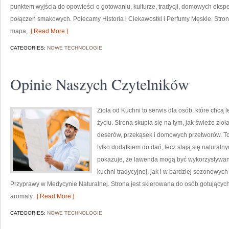
punktem wyjścia do opowieści o gotowaniu, kulturze, tradycji, domowych ek
połączeń smakowych. Polecamy Historia i Ciekawostki i Perfumy Męskie. Stro
mapa,
[ Read More ]
CATEGORIES:
NOWE TECHNOLOGIE
Opinie Naszych Czytelników
Zioła od Kuchni to serwis dla osób, które chcą
życiu. Strona skupia się na tym, jak świeże zi
deserów, przekąsek i domowych przetworów. To 
tylko dodatkiem do dań, lecz stają się natural
pokazuje, że lawenda mogą być wykorzystywan
kuchni tradycyjnej, jak i w bardziej sezonowych
Przyprawy w Medycynie Naturalnej. Strona jest skierowana do osób gotujący
aromaty.
[ Read More ]
CATEGORIES:
NOWE TECHNOLOGIE