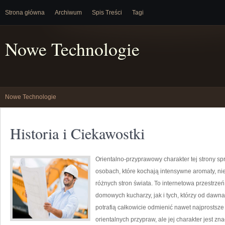
Strona główna
Archiwum
Spis Treści
Tagi
Nowe Technologie
Nowe Technologie
Historia i Ciekawostki
Orientalno-przyprawowy charakter tej strony spr
osobach, które kochają intensywne aromaty, nie
różnych stron świata. To internetowa przestrz
domowych kucharzy, jak i tych, którzy od daw
potrafią całkowicie odmienić nawet najprostsze
orientalnych przypraw, ale jej charakter jest z