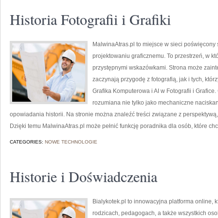
Historia Fotografii i Grafiki
MalwinaAtras.pl to miejsce w sieci poświęcony s
projektowaniu graficznemu. To przestrzeń, w któ
przystępnymi wskazówkami. Strona może zaint
zaczynają przygodę z fotografią, jak i tych, któ
Grafika Komputerowa i AI w Fotografii i Grafice.
rozumiana nie tylko jako mechaniczne naciskan
opowiadania historii. Na stronie można znaleźć treści związane z perspektywą, 
Dzięki temu MalwinaAtras.pl może pełnić funkcję poradnika dla osób, które chc
CATEGORIES:
NOWE TECHNOLOGIE
Historie i Doświadczenia
Bialykotek.pl to innowacyjna platforma online, 
rodzicach, pedagogach, a także wszystkich os