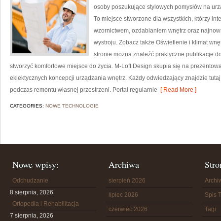
osoby poszukujące stylowych pomysłów na ur
To miejsce stworzone dla wszystkich, którzy in
wzornictwem, ozdabianiem wnętrz oraz najnow
wystroju. Zobacz także Oświetlenie i klimat wnę
stronie można znaleźć praktyczne publikacje d
stworzyć komfortowe miejsce do życia. M-Loft Design skupia się na prezentowan
eklektycznych koncepcji urządzania wnętrz. Każdy odwiedzający znajdzie tutaj
podczas remontu własnej przestrzeni. Portal regularnie
[ Read More ]
CATEGORIES:
NOWE TECHNOLOGIE
Nowe wpisy:
Archiwa
Stro
Odchudzanie
sierpień 2026
Arch
8 sierpnia, 2026
lipiec 2026
Spis T
Ortopedia i Rehabilitacja
czerwiec 2026
Tagi
7 sierpnia, 2026