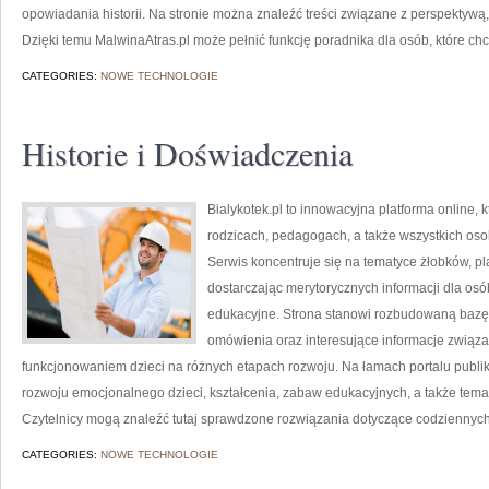
opowiadania historii. Na stronie można znaleźć treści związane z perspektywą, 
Dzięki temu MalwinaAtras.pl może pełnić funkcję poradnika dla osób, które chc
CATEGORIES:
NOWE TECHNOLOGIE
Historie i Doświadczenia
Bialykotek.pl to innowacyjna platforma online, 
rodzicach, pedagogach, a także wszystkich os
Serwis koncentruje się na tematyce żłobków, p
dostarczając merytorycznych informacji dla os
edukacyjne. Strona stanowi rozbudowaną bazę 
omówienia oraz interesujące informacje zwią
funkcjonowaniem dzieci na różnych etapach rozwoju. Na łamach portalu publ
rozwoju emocjonalnego dzieci, kształcenia, zabaw edukacyjnych, a także tem
Czytelnicy mogą znaleźć tutaj sprawdzone rozwiązania dotyczące codziennych
CATEGORIES:
NOWE TECHNOLOGIE