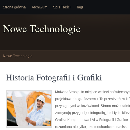
Strona główna
Archiwum
Spis Treści
Tagi
Nowe Technologie
Nowe Technologie
Historia Fotografii i Grafiki
MalwinaAtras.pl to miejsce w sieci poświęcony s
projektowaniu graficznemu. To przestrzeń, w któ
przystępnymi wskazówkami. Strona może zaint
zaczynają przygodę z fotografią, jak i tych, któ
Grafika Komputerowa i AI w Fotografii i Grafice.
rozumiana nie tylko jako mechaniczne naciskan