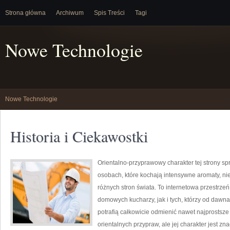
Strona główna
Archiwum
Spis Treści
Tagi
Nowe Technologie
Nowe Technologie
Historia i Ciekawostki
Orientalno-przyprawowy charakter tej strony spr
osobach, które kochają intensywne aromaty, nie
różnych stron świata. To internetowa przestrz
domowych kucharzy, jak i tych, którzy od daw
potrafią całkowicie odmienić nawet najprostsze
orientalnych przypraw, ale jej charakter jest z