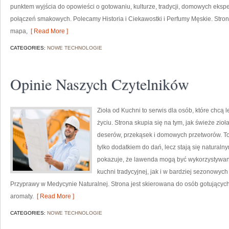
punktem wyjścia do opowieści o gotowaniu, kulturze, tradycji, domowych ek
połączeń smakowych. Polecamy Historia i Ciekawostki i Perfumy Męskie. Stro
mapa,
[ Read More ]
CATEGORIES:
NOWE TECHNOLOGIE
Opinie Naszych Czytelników
Zioła od Kuchni to serwis dla osób, które chcą
życiu. Strona skupia się na tym, jak świeże zi
deserów, przekąsek i domowych przetworów. To 
tylko dodatkiem do dań, lecz stają się natural
pokazuje, że lawenda mogą być wykorzystywan
kuchni tradycyjnej, jak i w bardziej sezonowych
Przyprawy w Medycynie Naturalnej. Strona jest skierowana do osób gotujący
aromaty.
[ Read More ]
CATEGORIES:
NOWE TECHNOLOGIE