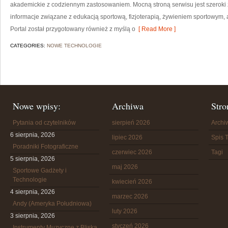
akademickie z codziennym zastosowaniem. Mocną stroną serwisu jest szeroki 
informacje związane z edukacją sportową, fizjoterapią, żywieniem sportowym,
Portal został przygotowany również z myślą o
[ Read More ]
CATEGORIES:
NOWE TECHNOLOGIE
Nowe wpisy:
Archiwa
Stro
Pytania od czytelników
sierpień 2026
Arch
6 sierpnia, 2026
lipiec 2026
Spis T
Poradniki Fotograficzne
czerwiec 2026
Tagi
5 sierpnia, 2026
maj 2026
Sportowe Gadżety i
Technologie
kwiecień 2026
4 sierpnia, 2026
marzec 2026
Andy (Ameryka Południowa)
luty 2026
3 sierpnia, 2026
styczeń 2026
Instrumenty Muzyczne z Bliska