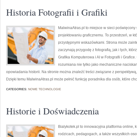
Historia Fotografii i Grafiki
MalwinaAtras.pl to miejsce w sieci poświęcony s
projektowaniu graficznemu. To przestrzeń, w któ
przystępnymi wskazówkami. Strona może zaint
zaczynają przygodę z fotografią, jak i tych, któ
Grafika Komputerowa i AI w Fotografii i Grafice.
rozumiana nie tylko jako mechaniczne naciskan
opowiadania historii. Na stronie można znaleźć treści związane z perspektywą, 
Dzięki temu MalwinaAtras.pl może pełnić funkcję poradnika dla osób, które chc
CATEGORIES:
NOWE TECHNOLOGIE
Historie i Doświadczenia
Bialykotek.pl to innowacyjna platforma online, 
rodzicach, pedagogach, a także wszystkich os