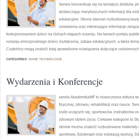
Serwis koncentruje się na tematyce żłobków, p
dostarczając merytorycznych informacji dla os
edukacyjne. Strona stanowi rozbudowaną bazę 
omówienia oraz interesujące informacje zwią
funkcjonowaniem dzieci na różnych etapach rozwoju. Na łamach portalu publ
rozwoju emocjonalnego dzieci, kształcenia, zabaw edukacyjnych, a także tem
Czytelnicy mogą znaleźć tutaj sprawdzone rozwiązania dotyczące codziennych
CATEGORIES:
NOWE TECHNOLOGIE
Wydarzenia i Konferencje
serwis AkademikaWF to nowoczesna witryna tem
fizycznej, zdrowiu, rehabilitacji oraz nauce. Ser
osób uczących się, sportowców, instruktorów o
zdrowym stylem życia. Ciekawe kategorie to St
stronie można znaleźć rozbudowane materiały d
sportowej, fizjoterapii oraz edukacją wyższą. D