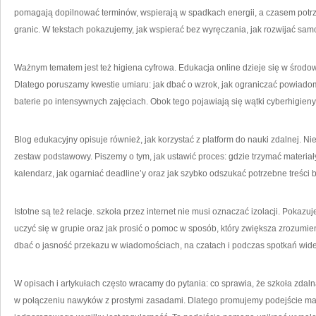
pomagają dopilnować terminów, wspierają w spadkach energii, a czasem potr
granic. W tekstach pokazujemy, jak wspierać bez wyręczania, jak rozwijać samod
Ważnym tematem jest też higiena cyfrowa. Edukacja online dzieje się w środow
Dlatego poruszamy kwestie umiaru: jak dbać o wzrok, jak ograniczać powiadom
baterie po intensywnych zajęciach. Obok tego pojawiają się wątki cyberhigieny
Blog edukacyjny opisuje również, jak korzystać z platform do nauki zdalnej. Nie
zestaw podstawowy. Piszemy o tym, jak ustawić proces: gdzie trzymać materiał
kalendarz, jak ogarniać deadline’y oraz jak szybko odszukać potrzebne treści
Istotne są też relacje. szkoła przez internet nie musi oznaczać izolacji. Poka
uczyć się w grupie oraz jak prosić o pomoc w sposób, który zwiększa zrozumien
dbać o jasność przekazu w wiadomościach, na czatach i podczas spotkań wid
W opisach i artykułach często wracamy do pytania: co sprawia, że szkoła zdal
w połączeniu nawyków z prostymi zasadami. Dlatego promujemy podejście mał