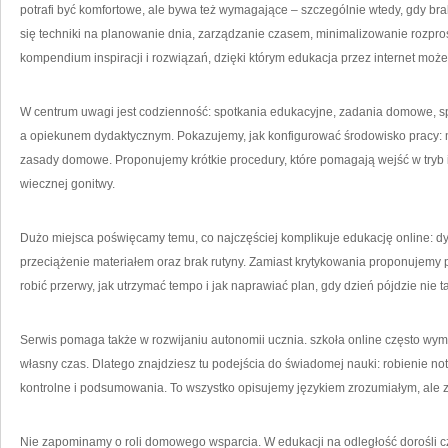
potrafi być komfortowe, ale bywa też wymagające – szczególnie wtedy, gdy bra
się techniki na planowanie dnia, zarządzanie czasem, minimalizowanie rozpr
kompendium inspiracji i rozwiązań, dzięki którym edukacja przez internet może 
W centrum uwagi jest codzienność: spotkania edukacyjne, zadania domowe, sp
a opiekunem dydaktycznym. Pokazujemy, jak konfigurować środowisko pracy: mi
zasady domowe. Proponujemy krótkie procedury, które pomagają wejść w tryb 
wiecznej gonitwy.
Dużo miejsca poświęcamy temu, co najczęściej komplikuje edukację online: dy
przeciążenie materiałem oraz brak rutyny. Zamiast krytykowania proponujemy pra
robić przerwy, jak utrzymać tempo i jak naprawiać plan, gdy dzień pójdzie nie t
Serwis pomaga także w rozwijaniu autonomii ucznia. szkoła online często wym
własny czas. Dlatego znajdziesz tu podejścia do świadomej nauki: robienie not
kontrolne i podsumowania. To wszystko opisujemy językiem zrozumiałym, ale 
Nie zapominamy o roli domowego wsparcia. W edukacji na odległość dorośli cz