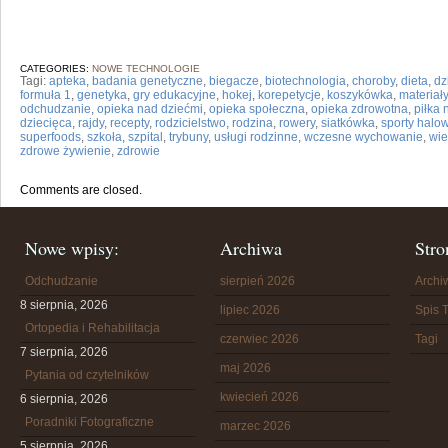
CATEGORIES:
NOWE TECHNOLOGIE
Tagi:
apteka
,
badania genetyczne
,
biegacze
,
biotechnologia
,
choroby
,
dieta
,
dz
formuła 1
,
genetyka
,
gry edukacyjne
,
hokej
,
korepetycje
,
koszykówka
,
materiał
odchudzanie
,
opieka nad dziećmi
,
opieka społeczna
,
opieka zdrowotna
,
piłka
dziecięca
,
rajdy
,
recepty
,
rodzicielstwo
,
rodzina
,
rowery
,
siatkówka
,
sporty halo
superfoods
,
szkoła
,
szpital
,
trybuny
,
usługi rodzinne
,
wczesne wychowanie
,
wi
zdrowe żywienie
,
zdrowie
Comments are closed.
Nowe wpisy:
Archiwa
Stro
Odchudzanie
sierpień 2026
Arch
8 sierpnia, 2026
lipiec 2026
Spis T
Ortopedia i Rehabilitacja
czerwiec 2026
Tagi
7 sierpnia, 2026
maj 2026
Pytania od czytelników
kwiecień 2026
6 sierpnia, 2026
Poradniki Fotograficzne
marzec 2026
5 sierpnia, 2026