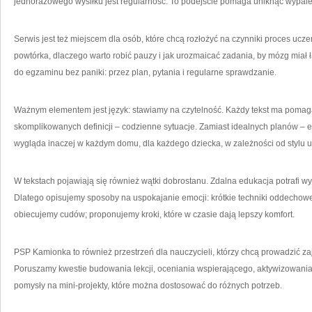
jednorazowego wysiłku jest regularność. To podejście pomaga uniknąć wypalen
Serwis jest też miejscem dla osób, które chcą rozłożyć na czynniki proces uczen
powtórka, dlaczego warto robić pauzy i jak urozmaicać zadania, by mózg miał ł
do egzaminu bez paniki: przez plan, pytania i regularne sprawdzanie.
Ważnym elementem jest język: stawiamy na czytelność. Każdy tekst ma pomag
skomplikowanych definicji – codzienne sytuacje. Zamiast idealnych planów – 
wygląda inaczej w każdym domu, dla każdego dziecka, w zależności od stylu u
W tekstach pojawiają się również wątki dobrostanu. Zdalna edukacja potrafi 
Dlatego opisujemy sposoby na uspokajanie emocji: krótkie techniki oddecho
obiecujemy cudów; proponujemy kroki, które w czasie dają lepszy komfort.
PSP Kamionka to również przestrzeń dla nauczycieli, którzy chcą prowadzić za
Poruszamy kwestie budowania lekcji, oceniania wspierającego, aktywizowania 
pomysły na mini-projekty, które można dostosować do różnych potrzeb.