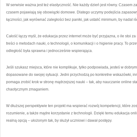
W serwisie ważna jest też elastyczność. Nie każdy dzień jest równy. Czasem z
czasem pojawiają się obowiązki domowe. Dlatego uczymy podejścia zapasowyc
łączności, jak wyrównać zaległości bez paniki, jak ustalić minimum, by nadal iś
Całość łączy myśl, że edukacja przez internet może być przyjazna, o ile stoi z
treści o metodach nauki, o technologii, o komunikacji i o higienie pracy. To prz
odległość była sprawna i jednocześnie wspierająca.
Jeśli szukasz miejsca, które nie komplikuje, tylko podpowiada, jesteś w dobr
dopasowane do swojej sytuacji. Jedni przychodzą po konkretne wskazówki, inni
pomaga zrobić krok w stronę mądrzejszej nauki – tak, aby nauczanie online st
chaotycznym zmaganiem.
W dłuższej perspektywie ten projekt ma wspierać rozwój kompetencji, które zos
rozumienie, a także mądre korzystanie z technologii. Dzięki temu edukacja onlin
realną opcją – ułożonym tak, by służył uczniowi i dawał postępy.