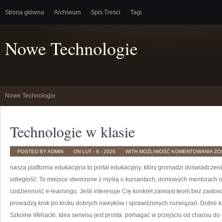
Strona główna
Archiwum
Spis Treści
Tagi
Nowe Technologie
Nowe Technologie
Technologie w klasie
TE
POSTED BY ADMIN
ON LUT - 6 - 2026
WITH
MOŻLIWOŚĆ KOMENTOWANIA
ZO
W
KL
nasza platforma edukacyjna to portal edukacyjny, który gromadzi doświadczeni
odległość. To miejsce stworzone z myślą o kursantach, domowych mentorach 
codzienność e-learningu. Jeśli interesuje Cię konkret zamiast teorii bez zasto
prowadzą krok po kroku dobrych nawyków i sprawdzonych rozwiązań. Dobre k
Szkolne lifehacki. Idea serwisu jest prosta: pomagać w przejściu od chaosu do 