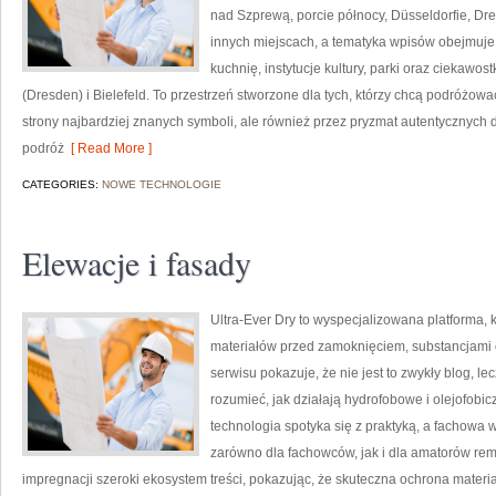
nad Szprewą, porcie północy, Düsseldorfie, Dr
innych miejscach, a tematyka wpisów obejmuje 
kuchnię, instytucje kultury, parki oraz ciekawo
(Dresden) i Bielefeld. To przestrzeń stworzone dla tych, którzy chcą podróżo
strony najbardziej znanych symboli, ale również przez pryzmat autentycznych
podróż
[ Read More ]
CATEGORIES:
NOWE TECHNOLOGIE
Elewacje i fasady
Ultra-Ever Dry to wyspecjalizowana platforma, 
materiałów przed zamoknięciem, substancjami o
serwisu pokazuje, że nie jest to zwykły blog, le
rozumieć, jak działają hydrofobowe i olejofobic
technologia spotyka się z praktyką, a fachowa
zarówno dla fachowców, jak i dla amatorów re
impregnacji szeroki ekosystem treści, pokazując, że skuteczna ochrona materi