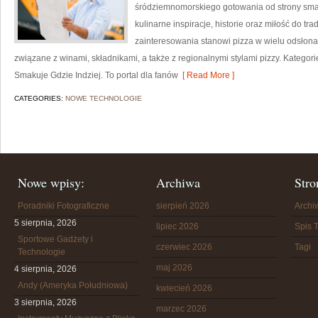
śródziemnomorskiego gotowania od strony smako
kulinarne inspiracje, historie oraz miłość do tr
zainteresowania stanowi pizza w wielu odsłonac
związane z winami, składnikami, a także z regionalnymi stylami pizzy. Kategori
Smakuje Gdzie Indziej. To portal dla fanów
[ Read More ]
CATEGORIES:
NOWE TECHNOLOGIE
Nowe wpisy:
Archiwa
Stro
Poradniki Fotograficzne
sierpień 2026
Arch
5 sierpnia, 2026
lipiec 2026
Spis T
Sportowe Gadżety i
czerwiec 2026
Tagi
Technologie
maj 2026
4 sierpnia, 2026
Andy (Ameryka Południowa)
kwiecień 2026
3 sierpnia, 2026
marzec 2026