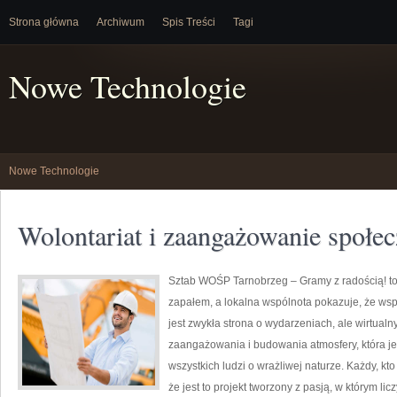
Strona główna
Archiwum
Spis Treści
Tagi
Nowe Technologie
Nowe Technologie
Wolontariat i zaangażowanie społe
Sztab WOŚP Tarnobrzeg – Gramy z radością! to 
zapałem, a lokalna wspólnota pokazuje, że wsp
jest zwykła strona o wydarzeniach, ale wirtual
zaangażowania i budowania atmosfery, która 
wszystkich ludzi o wrażliwej naturze. Każdy, kto
że jest to projekt tworzony z pasją, w którym lic