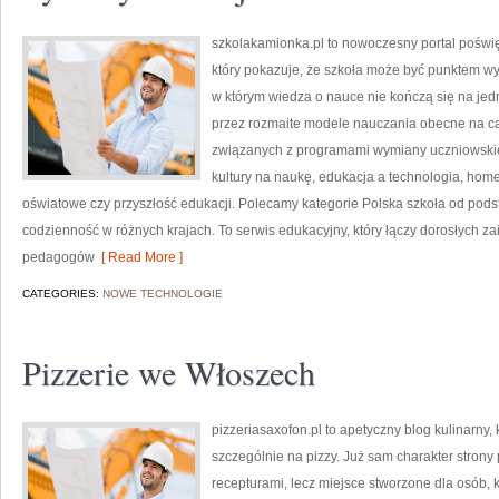
szkolakamionka.pl to nowoczesny portal poś
który pokazuje, że szkoła może być punktem wyj
w którym wiedza o nauce nie kończą się na jed
przez rozmaite modele nauczania obecne na ca
związanych z programami wymiany uczniowskiej
kultury na naukę, edukacja a technologia, ho
oświatowe czy przyszłość edukacji. Polecamy kategorie Polska szkoła od pods
codzienność w różnych krajach. To serwis edukacyjny, który łączy dorosłych z
pedagogów
[ Read More ]
CATEGORIES:
NOWE TECHNOLOGIE
Pizzerie we Włoszech
pizzeriasaxofon.pl to apetyczny blog kulinarny, 
szczególnie na pizzy. Już sam charakter strony p
recepturami, lecz miejsce stworzone dla osób,