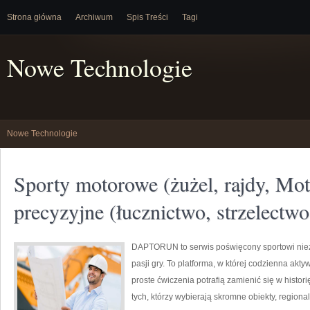
Strona główna
Archiwum
Spis Treści
Tagi
Nowe Technologie
Nowe Technologie
Sporty motorowe (żużel, rajdy, Mo
precyzyjne (łucznictwo, strzelectw
DAPTORUN to serwis poświęcony sportowi ni
pasji gry. To platforma, w której codzienna akt
proste ćwiczenia potrafią zamienić się w histor
tych, którzy wybierają skromne obiekty, regiona