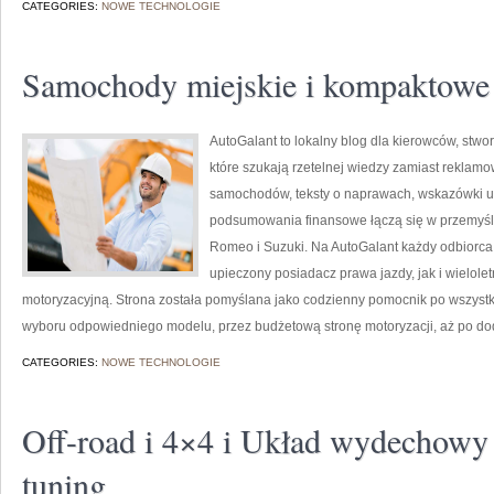
CATEGORIES:
NOWE TECHNOLOGIE
Samochody miejskie i kompaktowe
AutoGalant to lokalny blog dla kierowców, stw
które szukają rzetelnej wiedzy zamiast reklamow
samochodów, teksty o naprawach, wskazówki uż
podsumowania finansowe łączą się w przemyśla
Romeo i Suzuki. Na AutoGalant każdy odbiorca 
upieczony posiadacz prawa jazdy, jak i wieloletn
motoryzacyjną. Strona została pomyślana jako codzienny pomocnik po wszystk
wyboru odpowiedniego modelu, przez budżetową stronę motoryzacji, aż po do
CATEGORIES:
NOWE TECHNOLOGIE
Off-road i 4×4 i Układ wydechowy 
tuning