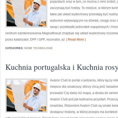
pojazdach oraz w tym, co można z nimi zrobić, g
zaczynają być hobby. To miejsce, w którym tun
takie jak układ wydechowy przestają być nudn
wyborem wpływającym na dźwięk, osiągi oraz ch
swap i przekładki jednostek napędowych i Homo
centrum zainteresowania Magnaflow.pl znajduje się układ wydechowy rozumian
przez katalizator, DPF i GPF, rezonator, aż
[ Read More ]
CATEGORIES:
NOWE TECHNOLOGIE
Kuchnia portugalska i Kuchnia ros
Avalon Club to portal o jedzeniu, który łączy m
miejsce dla smakoszy, którzy chcą jeść świadomi
prowadzi Cię dalej niż mapa, a deska do serwo
Avalon Club jest jak kulinarna przystań. Przec
izraelska. Rdzeniem Avalon Club są smaki świa
dostajesz historię, w której przepis ma kontekst