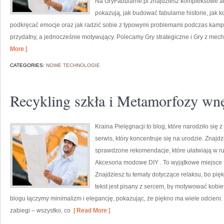
Na GryFabularne.pl znajdziesz kompleksowe art
pokazują, jak budować fabularne historie, jak
podkręcać emocje oraz jak radzić sobie z typowymi problemami podczas kampan
przydatny, a jednocześnie motywujący. Polecamy Gry strategiczne i Gry z mech
More ]
CATEGORIES:
NOWE TECHNOLOGIE
Recykling szkła i Metamorfozy wnę
Kraina Pielęgnacji to blog, które narodziło się 
serwis, który koncentruje się na urodzie. Znajdzie
sprawdzone rekomendacje, które ułatwiają w rut
Akcesoria modowe DIY . To wyjątkowe miejsce to
Znajdziesz tu tematy dotyczące relaksu, bo pi
tekst jest pisany z sercem, by motywować kobie
blogu łączymy minimalizm i elegancję, pokazując, że piękno ma wiele odcieni
zabiegi – wszystko, co
[ Read More ]