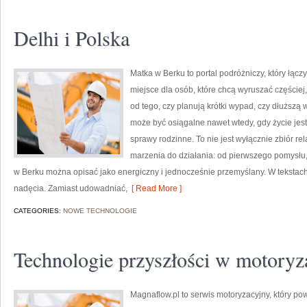
Delhi i Polska
Matka w Berku to portal podróżniczy, który łą
miejsce dla osób, które chcą wyruszać częściej
od tego, czy planują krótki wypad, czy dłuższ
może być osiągalne nawet wtedy, gdy życie jest
sprawy rodzinne. To nie jest wyłącznie zbiór r
marzenia do działania: od pierwszego pomysłu,
w Berku można opisać jako energiczny i jednocześnie przemyślany. W tekstach
nadęcia. Zamiast udowadniać,
[ Read More ]
CATEGORIES:
NOWE TECHNOLOGIE
Technologie przyszłości w motoryz
Magnaflow.pl to serwis motoryzacyjny, który p