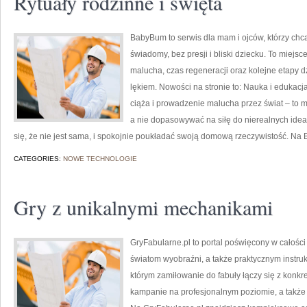
Rytuały rodzinne i święta
BabyBum to serwis dla mam i ojców, którzy chc
świadomy, bez presji i bliski dziecku. To miejs
malucha, czas regeneracji oraz kolejne etapy d
lękiem. Nowości na stronie to: Nauka i edukac
ciąża i prowadzenie malucha przez świat – to m
a nie dopasowywać na siłę do nierealnych idea
się, że nie jest sama, i spokojnie poukładać swoją domową rzeczywistość. N
CATEGORIES:
NOWE TECHNOLOGIE
Gry z unikalnymi mechanikami
GryFabularne.pl to portal poświęcony w całości
światom wyobraźni, a także praktycznym instruk
którym zamiłowanie do fabuły łączy się z kon
kampanie na profesjonalnym poziomie, a także