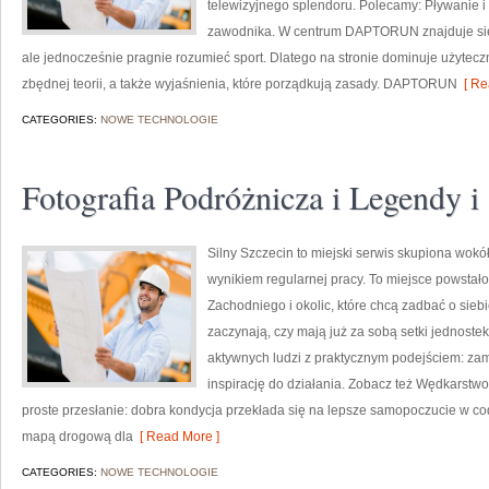
telewizyjnego splendoru. Polecamy: Pływanie i 
zawodnika. W centrum DAPTORUN znajduje się z
ale jednocześnie pragnie rozumieć sport. Dlatego na stronie dominuje użyte
zbędnej teorii, a także wyjaśnienia, które porządkują zasady. DAPTORUN
[ Re
CATEGORIES:
NOWE TECHNOLOGIE
Fotografia Podróżnicza i Legendy 
Silny Szczecin to miejski serwis skupiona wokół
wynikiem regularnej pracy. To miejsce powstał
Zachodniego i okolic, które chcą zadbać o siebi
zaczynają, czy mają już za sobą setki jednostek
aktywnych ludzi z praktycznym podejściem: zami
inspirację do działania. Zobacz też Wędkarstwo 
proste przesłanie: dobra kondycja przekłada się na lepsze samopoczucie w co
mapą drogową dla
[ Read More ]
CATEGORIES:
NOWE TECHNOLOGIE