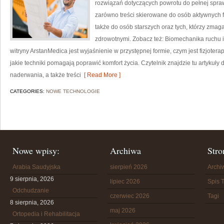
rozwiązań dotyczących powrotu do pełnej spra
zarówno treści skierowane do osób aktywnych f
także do osób starszych oraz tych, którzy zmag
zdrowotnymi. Zobacz też: Biomechanika ruchu i
witryny ArstanMedica jest wyjaśnienie w przystępnej formie, czym jest fizjoter
jakie techniki pomagają poprawić komfort życia. Czytelnik znajdzie tu artykuły 
naderwania, a także treści
[ Read More ]
CATEGORIES:
NOWE TECHNOLOGIE
Nowe wpisy:
Archiwa
Stro
Arabia Saudyjska
sierpień 2026
Arch
9 sierpnia, 2026
lipiec 2026
Spis T
Odchudzanie
czerwiec 2026
Tagi
8 sierpnia, 2026
maj 2026
Ortopedia i Rehabilitacja