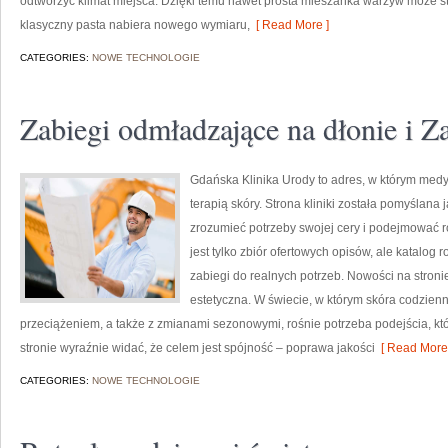
odtworzyć klimat miejsca. Dzięki temu nawet prosta mieszanka warzyw może st
klasyczny pasta nabiera nowego wymiaru,
[ Read More ]
CATEGORIES:
NOWE TECHNOLOGIE
Zabiegi odmładzające na dłonie i Z
Gdańska Klinika Urody to adres, w którym med
terapią skóry. Strona kliniki została pomyślana
zrozumieć potrzeby swojej cery i podejmować 
jest tylko zbiór ofertowych opisów, ale katalog 
zabiegi do realnych potrzeb. Nowości na stroni
estetyczna. W świecie, w którym skóra codzienn
przeciążeniem, a także z zmianami sezonowymi, rośnie potrzeba podejścia, k
stronie wyraźnie widać, że celem jest spójność – poprawa jakości
[ Read More 
CATEGORIES:
NOWE TECHNOLOGIE