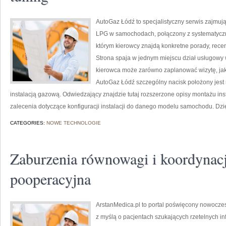
AutoGaz Łódź to specjalistyczny serwis zajmują
LPG w samochodach, połączony z systematycz
którym kierowcy znajdą konkretne porady, recen
Strona spaja w jednym miejscu dział usługowy w
kierowca może zarówno zaplanować wizytę, jak
AutoGaz Łódź szczególny nacisk położony jest
instalacją gazową. Odwiedzający znajdzie tutaj rozszerzone opisy montażu ins
zalecenia dotyczące konfiguracji instalacji do danego modelu samochodu. Dzię
CATEGORIES:
NOWE TECHNOLOGIE
Zaburzenia równowagi i koordynacji
pooperacyjna
ArstanMedica.pl to portal poświęcony nowoczesn
z myślą o pacjentach szukających rzetelnych in