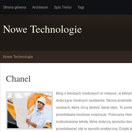
Strona główna
Archiwum
Spis Treści
Tagi
Nowe Technologie
Nowe Technologie
Chanel
Blog o trendach modowych to miejsce, w który
dotyczące modnych zestawów. Strona pralniafok
osobach, które chcą śledzić świat stylu. To por
przedstawia modowe inspiracje. Polecamy Herm
rozbudowane teksty, które dotyczą sposobu tworze
przedstawiać styl w sposób praktyczny. Dzięki 