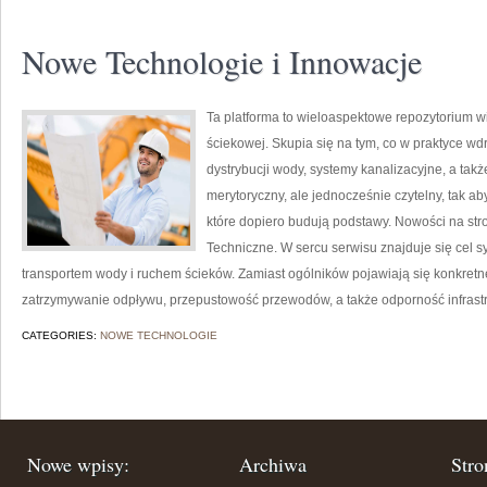
Nowe Technologie i Innowacje
Ta platforma to wieloaspektowe repozytorium w
ściekowej. Skupia się na tym, co w praktyce wd
dystrybucji wody, systemy kanalizacyjne, a tak
merytoryczny, ale jednocześnie czytelny, tak ab
które dopiero budują podstawy. Nowości na stro
Techniczne. W sercu serwisu znajduje się cel sy
transportem wody i ruchem ścieków. Zamiast ogólników pojawiają się konkretne
zatrzymywanie odpływu, przepustowość przewodów, a także odporność infrastru
CATEGORIES:
NOWE TECHNOLOGIE
Nowe wpisy:
Archiwa
Stro