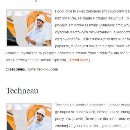
FoodForce to sklep ketogeniczny stworzony dl
bez poczucia, że ciągle z czegoś rezygnują. To
podejściem nowoczesnym: wybierasz produkty, k
wysokotłuszczowych rozwiązaniach, a jednocz
węglowodanów. Jeśli szukasz przestrzeni, gdzie 
papierze, ta idea jest dokładnie o tym. Nowe ka
Zdrowie Psychiczne. W praktyce oznacza to szeroki świat produktów dla osób 
przez rozwiązania do kuchni i spiżarni,
[ Read More ]
CATEGORIES:
NOWE TECHNOLOGIE
Techneau
Techneau to serwis o przemyśle – przede wszys
go napędza: narzędziach, infrastrukturze, energ
pracy oraz jakości. To miejsce dla osób, któr
zbędnej żargonu bez treści, a jednocześnie do