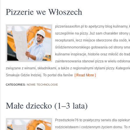
Pizzerie we Włoszech
pizzeriasaxofon.pl to apetyczny blog kulinarny, 
szczególnie na pizzy. Już sam charakter strony p
recepturami, lecz miejsce stworzone dla osób,
śródziemnomorskiego gotowania od strony smako
kulinarne inspiracje, historie oraz miłość do tr
zainteresowania stanowi pizza w wielu odsłonac
związane z winami, składnikami, a także z regionalnymi stylami pizzy. Kategori
Smakuje Gdzie Indziej. To portal dla fanów
[ Read More ]
CATEGORIES:
NOWE TECHNOLOGIE
Małe dziecko (1–3 lata)
Przedszkole76 to praktyczny serwis dla opiekun
rodzicielstwem i codziennym życiem domu. To m