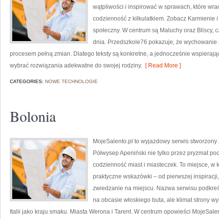
wątpliwości i inspirować w sprawach, które wra
codzienność z kilkulatkiem. Zobacz Karmienie i
społeczny. W centrum są Maluchy oraz Bliscy, c
dnia. Przedszkole76 pokazuje, że wychowanie ni
procesem pełną zmian. Dlatego teksty są konkretne, a jednocześnie wspierając
wybrać rozwiązania adekwatne do swojej rodziny.
[ Read More ]
CATEGORIES:
NOWE TECHNOLOGIE
Bolonia
MojeSalento.pl to wyjazdowy serwis stworzony 
Półwysep Apeniński nie tylko przez pryzmat po
codzienność miast i miasteczek. To miejsce, w 
praktyczne wskazówki – od pierwszej inspiracji
zwiedzanie na miejscu. Nazwa serwisu podkreśl
na obcasie włoskiego buta, ale klimat strony w
Italii jako kraju smaku. Miasta Werona i Tarent. W centrum opowieści MojeSalent