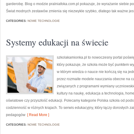
garderobę. Blog o modzie pralniafoka.com.pl pokazuje, że wyrażanie siebie p
Świat modnych zestawów zmienia się niezwykle szybko, dlatego tak ważne je
CATEGORIES:
NOWE TECHNOLOGIE
Systemy edukacji na świecie
szkolakamionka.pl to nowoczesny portal poś
który pokazuje, że szkoła może być punktem wyj
w którym wiedza o nauce nie kończą się na jed
przez rozmaite modele nauczania obecne na ca
związanych z programami wymiany uczniowskiej
kultury na naukę, edukacja a technologia, ho
oświatowe czy przyszłość edukacji. Polecamy kategorie Polska szkoła od pods
codzienność w różnych krajach. To serwis edukacyjny, który łączy dorosłych z
pedagogów
[ Read More ]
CATEGORIES:
NOWE TECHNOLOGIE