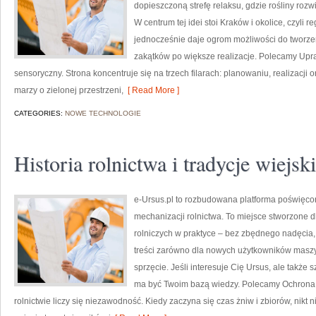
dopieszczoną strefę relaksu, gdzie rośliny rozwi
W centrum tej idei stoi Kraków i okolice, czyli r
jednocześnie daje ogrom możliwości do tworze
zakątków po większe realizacje. Polecamy Upra
sensoryczny. Strona koncentruje się na trzech filarach: planowaniu, realizacji 
marzy o zielonej przestrzeni,
[ Read More ]
CATEGORIES:
NOWE TECHNOLOGIE
Historia rolnictwa i tradycje wiejsk
e-Ursus.pl to rozbudowana platforma poświęco
mechanizacji rolnictwa. To miejsce stworzone 
rolniczych w praktyce – bez zbędnego nadęcia, 
treści zarówno dla nowych użytkowników maszyn, 
sprzęcie. Jeśli interesuje Cię Ursus, ale także 
ma być Twoim bazą wiedzy. Polecamy Ochrona ś
rolnictwie liczy się niezawodność. Kiedy zaczyna się czas żniw i zbiorów, nikt 