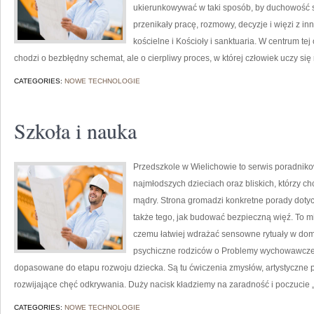
ukierunkowywać w taki sposób, by duchowość st
przenikały pracę, rozmowy, decyzje i więzi z in
kościelne i Kościoły i sanktuaria. W centrum te
chodzi o bezbłędny schemat, ale o cierpliwy proces, w której człowiek uczy si
CATEGORIES:
NOWE TECHNOLOGIE
Szkoła i nauka
Przedszkole w Wielichowie to serwis poradnik
najmłodszych dzieciach oraz bliskich, którzy c
mądry. Strona gromadzi konkretne porady dotyc
także tego, jak budować bezpieczną więź. To mie
czemu łatwiej wdrażać sensowne rytuały w domu
psychiczne rodziców o Problemy wychowawcze. 
dopasowane do etapu rozwoju dziecka. Są tu ćwiczenia zmysłów, artystyczne 
rozwijające chęć odkrywania. Duży nacisk kładziemy na zaradność i poczucie
CATEGORIES:
NOWE TECHNOLOGIE