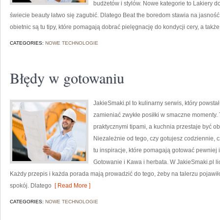
budżetów i stylów. Nowe kategorie to Lakiery d
świecie beauty łatwo się zagubić. Dlatego Beat the boredom stawia na jasność
obietnic są tu tipy, które pomagają dobrać pielęgnację do kondycji cery, a takż
CATEGORIES:
NOWE TECHNOLOGIE
Błędy w gotowaniu
JakieSmaki.pl to kulinarny serwis, który powst
zamieniać zwykłe posiłki w smaczne momenty. To
praktycznymi tipami, a kuchnia przestaje być o
Niezależnie od tego, czy gotujesz codziennie, c
tu inspiracje, które pomagają gotować pewniej 
Gotowanie i Kawa i herbata. W JakieSmaki.pl lic
Każdy przepis i każda porada mają prowadzić do tego, żeby na talerzu pojawiło
spokój. Dlatego
[ Read More ]
CATEGORIES:
NOWE TECHNOLOGIE