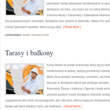
planować swoje akwarium słodkowodne w sposó
startujesz od zera, czy masz już za sobą pierws
Chemia Wody i Parametry i Zakładanie Akwariu
dla podopiecznych, krewetek, ślimaków oraz zieleni w zbiorniku. Akwa-Pro opis
unikać typowych wpadek, które psują start:
[ Read More ]
CATEGORIES:
NOWE TECHNOLOGIE
Tarasy i balkony
Kursy Marko to portal branżowy, który łączy św
modernizacji w jedną, spójną przestrzeń wiedz
które chcą działać sprawniej, rozumieć, jak fu
decyzje w tematach takich jak obsługa sprzętu,
Polecamy Tarasy i balkony i Ogrody i mała archi
zamiast pustych haseł dostajesz mięsiste wska
zagadnienia dla osób zaczynających, jak i dla tych, którzy mają już doświadcz
działa jak baza wiedzy o tym, jak budować,
[ Read More ]