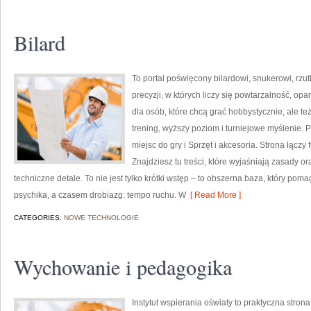
Bilard
To portal poświęcony bilardowi, snukerowi, rz
precyzji, w których liczy się powtarzalność, op
dla osób, które chcą grać hobbystycznie, ale też
trening, wyższy poziom i turniejowe myślenie.
miejsc do gry i Sprzęt i akcesoria. Strona łącz
Znajdziesz tu treści, które wyjaśniają zasady 
techniczne detale. To nie jest tylko krótki wstęp – to obszerna baza, który p
psychika, a czasem drobiazg: tempo ruchu. W
[ Read More ]
CATEGORIES:
NOWE TECHNOLOGIE
Wychowanie i pedagogika
Instytut wspierania oświaty to praktyczna stro