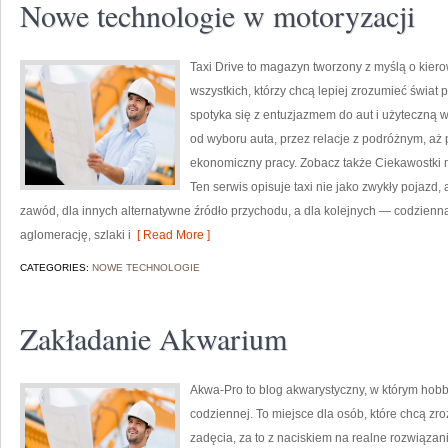
Nowe technologie w motoryzacji
Taxi Drive to magazyn tworzony z myślą o kier
wszystkich, którzy chcą lepiej zrozumieć świat
spotyka się z entuzjazmem do aut i użyteczną 
od wyboru auta, przez relacje z podróżnym, aż
ekonomiczny pracy. Zobacz także Ciekawostki m
Ten serwis opisuje taxi nie jako zwykły pojazd, 
zawód, dla innych alternatywne źródło przychodu, a dla kolejnych — codzienn
aglomerację, szlaki i
[ Read More ]
CATEGORIES:
NOWE TECHNOLOGIE
Zakładanie Akwarium
Akwa-Pro to blog akwarystyczny, w którym hob
codziennej. To miejsce dla osób, które chcą 
zadęcia, za to z naciskiem na realne rozwiązani