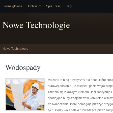
Strona główna
Archiwum
Spis Treści
Tagi
Nowe Technologie
Nowe Technologie
Wodospady
Vulcans to blog turystyczny dla osób, które chc
surowej odsłonie. To miejsce, gdzie wojaż staje 
zmienia się z każdym krokiem. Jeśli fascynują C
spadające nurty, znajdziesz tu konkretne wskaz
doświadczenia, które pomagają przeżyć przygo
tych, którzy wolą szlaki prowadzące przez zastyg