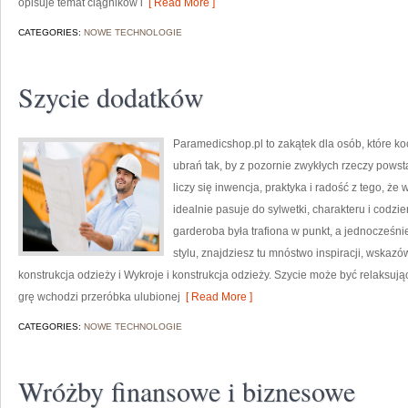
opisuje temat ciągników i
[ Read More ]
CATEGORIES:
NOWE TECHNOLOGIE
Szycie dodatków
Paramedicshop.pl to zakątek dla osób, które k
ubrań tak, by z pozornie zwykłych rzeczy powstaw
liczy się inwencja, praktyka i radość z tego, ż
idealnie pasuje do sylwetki, charakteru i codzi
garderoba była trafiona w punkt, a jednocześn
stylu, znajdziesz tu mnóstwo inspiracji, wskaz
konstrukcja odzieży i Wykroje i konstrukcja odzieży. Szycie może być relaksuj
grę wchodzi przeróbka ulubionej
[ Read More ]
CATEGORIES:
NOWE TECHNOLOGIE
Wróżby finansowe i biznesowe