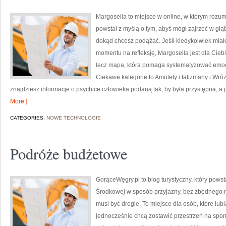
Margoseila to miejsce w online, w którym rozum
powstał z myślą o tym, abyś mógł zajrzeć w głąb
dokąd chcesz podążać. Jeśli kiedykolwiek miał
momentu na refleksję, Margoseila jest dla Ciebi
lecz mapa, która pomaga systematyzować emoc
Ciekawe kategorie to Amulety i talizmany i Wróż
znajdziesz informacje o psychice człowieka podaną tak, by była przystępna, a j
More ]
CATEGORIES:
NOWE TECHNOLOGIE
Podróże budżetowe
GorąceWęgry.pl to blog turystyczny, który pows
Środkowej w sposób przyjazny, bez zbędnego 
musi być drogie. To miejsce dla osób, które lub
jednocześnie chcą zostawić przestrzeń na spo