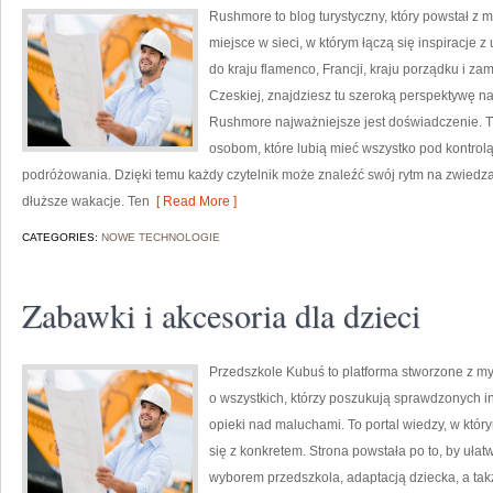
Rushmore to blog turystyczny, który powstał z
miejsce w sieci, w którym łączą się inspiracje 
do kraju flamenco, Francji, kraju porządku i zam
Czeskiej, znajdziesz tu szeroką perspektywę na
Rushmore najważniejsze jest doświadczenie. T
osobom, które lubią mieć wszystko pod kontrolą, 
podróżowania. Dzięki temu każdy czytelnik może znaleźć swój rytm na zwiedzani
dłuższe wakacje. Ten
[ Read More ]
CATEGORIES:
NOWE TECHNOLOGIE
Zabawki i akcesoria dla dzieci
Przedszkole Kubuś to platforma stworzone z my
o wszystkich, którzy poszukują sprawdzonych in
opieki nad maluchami. To portal wiedzy, w któr
się z konkretem. Strona powstała po to, by uła
wyborem przedszkola, adaptacją dziecka, a tak