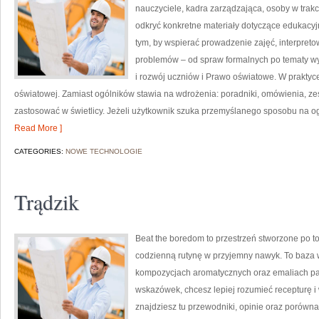
nauczyciele, kadra zarządzająca, osoby w trakc
odkryć konkretne materiały dotyczące edukacyjn
tym, by wspierać prowadzenie zajęć, interpre
problemów – od spraw formalnych po tematy w
i rozwój uczniów i Prawo oświatowe. W praktyce
oświatowej. Zamiast ogólników stawia na wdrożenia: poradniki, omówienia, ze
zastosować w świetlicy. Jeżeli użytkownik szuka przemyślanego sposobu na 
Read More ]
CATEGORIES:
NOWE TECHNOLOGIE
Trądzik
Beat the boredom to przestrzeń stworzone po to
codzienną rutynę w przyjemny nawyk. To baza 
kompozycjach aromatycznych oraz emaliach pa
wskazówek, chcesz lepiej rozumieć recepturę i
znajdziesz tu przewodniki, opinie oraz porów