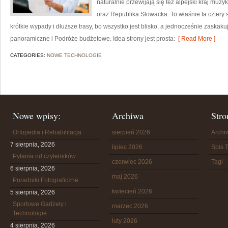
naturalnie przewijają się też alpejski kraj muzy
oraz Republika Słowacka. To właśnie ta cztery 
krótkie wypady i dłuższe trasy, bo wszystko jest blisko, a jednocześnie zaskak
panoramiczne i Podróże budżetowe. Idea strony jest prosta:
[ Read More ]
CATEGORIES:
NOWE TECHNOLOGIE
Nowe wpisy:
Archiwa
Stro
Ortopedia i Rehabilitacja
sierpień 2026
Arch
7 sierpnia, 2026
lipiec 2026
Spis T
Pytania od czytelników
czerwiec 2026
Tagi
6 sierpnia, 2026
maj 2026
Poradniki Fotograficzne
kwiecień 2026
5 sierpnia, 2026
Sportowe Gadżety i
marzec 2026
Technologie
luty 2026
4 sierpnia, 2026