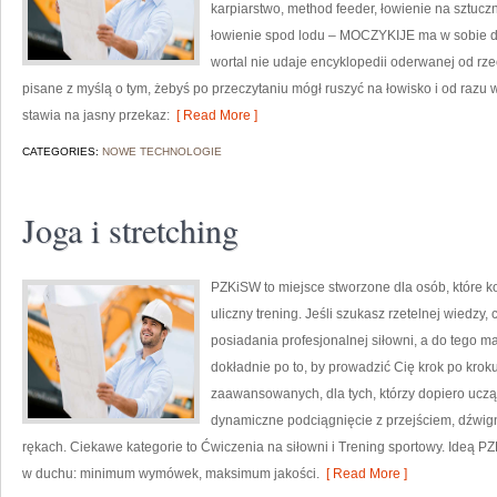
karpiarstwo, method feeder, łowienie na sztuc
łowienie spod lodu – MOCZYKIJE ma w sobie dok
wortal nie udaje encyklopedii oderwanej od rzecz
pisane z myślą o tym, żebyś po przeczytaniu mógł ruszyć na łowisko i od raz
stawia na jasny przekaz:
[ Read More ]
CATEGORIES:
NOWE TECHNOLOGIE
Joga i stretching
PZKiSW to miejsce stworzone dla osób, które k
uliczny trening. Jeśli szukasz rzetelnej wiedzy
posiadania profesjonalnej siłowni, a do tego ma
dokładnie po to, by prowadzić Cię krok po kroku
zaawansowanych, dla tych, którzy dopiero uczą 
dynamiczne podciągnięcie z przejściem, dźwig
rękach. Ciekawe kategorie to Ćwiczenia na siłowni i Trening sportowy. Ideą
w duchu: minimum wymówek, maksimum jakości.
[ Read More ]