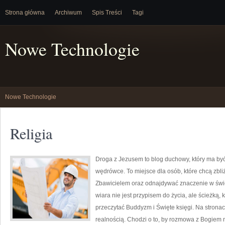
Strona główna
Archiwum
Spis Treści
Tagi
Nowe Technologie
Nowe Technologie
Religia
Droga z Jezusem to blog duchowy, który ma by
wędrówce. To miejsce dla osób, które chcą zbli
Zbawicielem oraz odnajdywać znaczenie w świet
wiara nie jest przypisem do życia, ale ścieżką, 
przeczytać Buddyzm i Święte księgi. Na strona
realnością. Chodzi o to, by rozmowa z Bogiem n