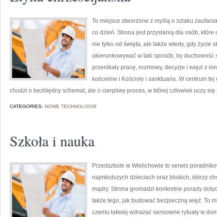
To miejsce stworzone z myślą o szlaku zaufani
co dzień. Strona jest przystanią dla osób, któr
nie tylko od święta, ale także wtedy, gdy życie s
ukierunkowywać w taki sposób, by duchowość st
przenikały pracę, rozmowy, decyzje i więzi z in
kościelne i Kościoły i sanktuaria. W centrum te
chodzi o bezbłędny schemat, ale o cierpliwy proces, w której człowiek uczy si
CATEGORIES:
NOWE TECHNOLOGIE
Szkoła i nauka
Przedszkole w Wielichowie to serwis poradnik
najmłodszych dzieciach oraz bliskich, którzy c
mądry. Strona gromadzi konkretne porady dotyc
także tego, jak budować bezpieczną więź. To mie
czemu łatwiej wdrażać sensowne rytuały w domu