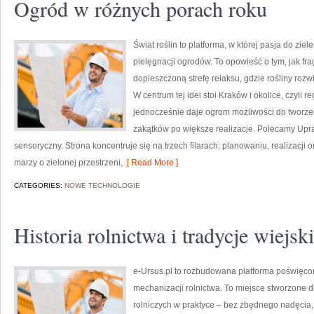
Ogród w różnych porach roku
Świat roślin to platforma, w której pasja do zie
pielęgnacji ogrodów. To opowieść o tym, jak fr
dopieszczoną strefę relaksu, gdzie rośliny rozwi
W centrum tej idei stoi Kraków i okolice, czyli r
jednocześnie daje ogrom możliwości do tworze
zakątków po większe realizacje. Polecamy Upra
sensoryczny. Strona koncentruje się na trzech filarach: planowaniu, realizacji 
marzy o zielonej przestrzeni,
[ Read More ]
CATEGORIES:
NOWE TECHNOLOGIE
Historia rolnictwa i tradycje wiejsk
e-Ursus.pl to rozbudowana platforma poświęco
mechanizacji rolnictwa. To miejsce stworzone 
rolniczych w praktyce – bez zbędnego nadęcia, 