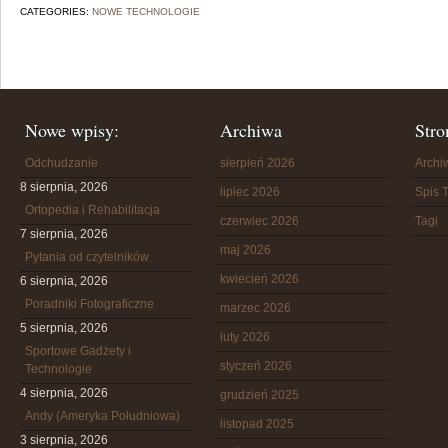
CATEGORIES:
NOWE TECHNOLOGIE
Nowe wpisy:
Archiwa
Stro
Odchudzanie
sierpień 2026
Arch
8 sierpnia, 2026
lipiec 2026
Spis T
Ortopedia i Rehabilitacja
czerwiec 2026
Tagi
7 sierpnia, 2026
maj 2026
Pytania od czytelników
kwiecień 2026
6 sierpnia, 2026
Poradniki Fotograficzne
marzec 2026
5 sierpnia, 2026
luty 2026
Sportowe Gadżety i
styczeń 2026
Technologie
4 sierpnia, 2026
grudzień 2025
Andy (Ameryka Południowa)
listopad 2025
3 sierpnia, 2026