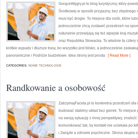
GorąceWęgry.pl to blog turystyczny, który pows
Środkowej w sposób przyjazny, bez zbędnego 
musi być drogie. To miejsce dla osób, które lub
jednocześnie chcą zostawić przestrzeń na spo
naturalnie przewijają się też alpejski kraj muzy
oraz Republika Słowacka. To właśnie ta cztery 
krótkie wypady i dłuższe trasy, bo wszystko jest blisko, a jednocześnie zaskak
panoramiczne i Podróże budżetowe. Idea strony jest prosta:
[ Read More ]
CATEGORIES:
NOWE TECHNOLOGIE
Randkowanie a osobowość
ZatrzymajFaceta.pl to konkretna przestrzeń dla k
budować stabilny układ bez gierek. To miejsce
na swoją sytuację z innej perspektywy, znaleźć
komunikować tak, by kontakt nie uciekała po ki
i Związki a zdrowie psychiczne. Strona skupia s