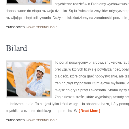
psychiczne rodziców o Problemy wychowawcze. 
dopasowane do etapu rozwoju dziecka. Są tu ćwiczenia zmysłów, artystyczne 
rozwijające chęć odkrywania. Duży nacisk kładziemy na zaradność i poczucie
CATEGORIES:
NOWE TECHNOLOGIE
Bilard
To portal poświęcony bilardowi, snukerowi, rz
precyzji, w których liczy się powtarzalność, op
dla osób, które chcą grać hobbystycznie, ale też
trening, wyższy poziom i turniejowe myślenie.
miejsc do gry i Sprzęt i akcesoria. Strona łącz
Znajdziesz tu treści, które wyjaśniają zasady 
techniczne detale. To nie jest tylko krótki wstęp – to obszerna baza, który p
psychika, a czasem drobiazg: tempo ruchu. W
[ Read More ]
CATEGORIES:
NOWE TECHNOLOGIE