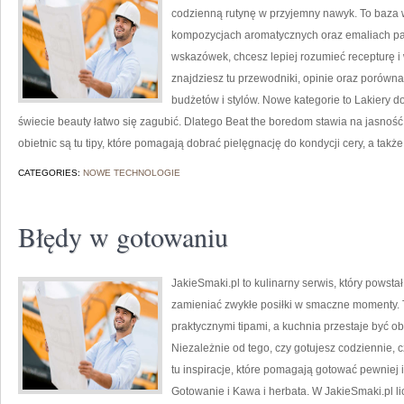
codzienną rutynę w przyjemny nawyk. To baza 
kompozycjach aromatycznych oraz emaliach pa
wskazówek, chcesz lepiej rozumieć recepturę i
znajdziesz tu przewodniki, opinie oraz porów
budżetów i stylów. Nowe kategorie to Lakiery d
świecie beauty łatwo się zagubić. Dlatego Beat the boredom stawia na jasność
obietnic są tu tipy, które pomagają dobrać pielęgnację do kondycji cery, a takż
CATEGORIES:
NOWE TECHNOLOGIE
Błędy w gotowaniu
JakieSmaki.pl to kulinarny serwis, który powst
zamieniać zwykłe posiłki w smaczne momenty. To
praktycznymi tipami, a kuchnia przestaje być o
Niezależnie od tego, czy gotujesz codziennie, c
tu inspiracje, które pomagają gotować pewniej 
Gotowanie i Kawa i herbata. W JakieSmaki.pl lic