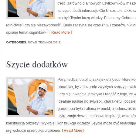
treści zarówno dla nowych użytkowników maszyn, 
sprzęcie. Jeśli interesuje Cię Ursus, ale także 
ma być Twoim bazą wiedzy. Polecamy Ochrona ś
rolnictwie liczy się niezawodność. Kiedy zaczyna się czas żniw i zbiorów, nikt 
opisuje temat ciągników i
[ Read More ]
CATEGORIES:
NOWE TECHNOLOGIE
Szycie dodatków
Paramedicshop.pl to zakątek dla osób, które k
ubrań tak, by z pozornie zwykłych rzeczy powstaw
liczy się inwencja, praktyka i radość z tego, ż
idealnie pasuje do sylwetki, charakteru i codzi
garderoba była trafiona w punkt, a jednocześn
stylu, znajdziesz tu mnóstwo inspiracji, wskaz
konstrukcja odzieży i Wykroje i konstrukcja odzieży. Szycie może być relaksuj
grę wchodzi przeróbka ulubionej
[ Read More ]