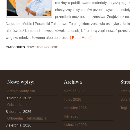
rodziny, a publikowane materiały dotyczą międ
elastycznych systemów przechowywania, estet
przeróbek oraz bezpieczeństwa. Znajdziesz na s
Naturalne Meble i Poradniki Zakupowe. To blog, które zestawia estetykę z funkcj
ale również kompendium wskazówek dla osób, które chcą zaplanować przestr
wnętrzu młodzieżowemu albo po prostu
[ Read More ]
CATEGORIES:
NOWE TECHNOLOGIE
Nowe wpisy:
Archiwa
Stro
Arabia Saudyjska
sierpień 2026
Arch
9 sierpnia, 2026
lipiec 2026
Spis T
Odchudzanie
czerwiec 2026
Tagi
8 sierpnia, 2026
maj 2026
Ortopedia i Rehabilitacja
kwiecień 2026
7 sierpnia, 2026