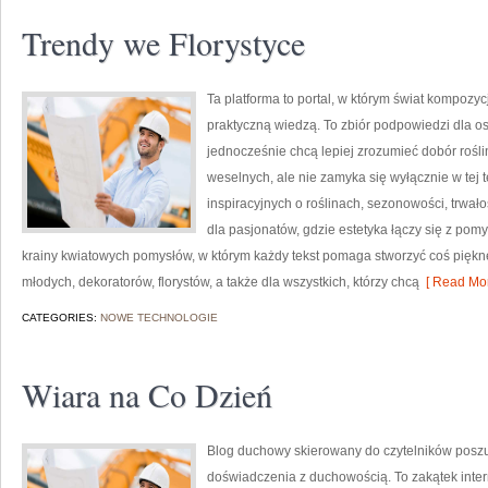
Trendy we Florystyce
Ta platforma to portal, w którym świat kompozyc
praktyczną wiedzą. To zbiór podpowiedzi dla os
jednocześnie chcą lepiej zrozumieć dobór rośli
weselnych, ale nie zamyka się wyłącznie w tej 
inspiracyjnych o roślinach, sezonowości, trwa
dla pasjonatów, gdzie estetyka łączy się z pomy
krainy kwiatowych pomysłów, w którym każdy tekst pomaga stworzyć coś piękne
młodych, dekoratorów, florystów, a także dla wszystkich, którzy chcą
[ Read Mor
CATEGORIES:
NOWE TECHNOLOGIE
Wiara na Co Dzień
Blog duchowy skierowany do czytelników poszu
doświadczenia z duchowością. To zakątek interne