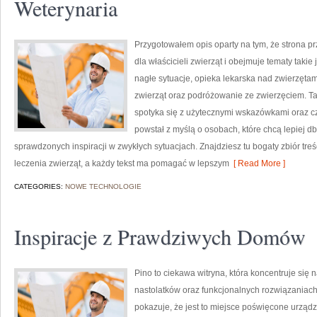
Weterynaria
Przygotowałem opis oparty na tym, że strona prz
dla właścicieli zwierząt i obejmuje tematy takie 
nagłe sytuacje, opieka lekarska nad zwierzętam
zwierząt oraz podróżowanie ze zwierzęciem. Ta 
spotyka się z użytecznymi wskazówkami oraz c
powstał z myślą o osobach, które chcą lepiej d
sprawdzonych inspiracji w zwykłych sytuacjach. Znajdziesz tu bogaty zbiór treści
leczenia zwierząt, a każdy tekst ma pomagać w lepszym
[ Read More ]
CATEGORIES:
NOWE TECHNOLOGIE
Inspiracje z Prawdziwych Domów
Pino to ciekawa witryna, która koncentruje się
nastolatków oraz funkcjonalnych rozwiązaniac
pokazuje, że jest to miejsce poświęcone urządza