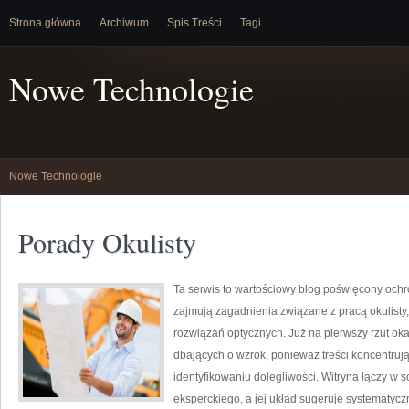
Strona główna
Archiwum
Spis Treści
Tagi
Nowe Technologie
Nowe Technologie
Porady Okulisty
Ta serwis to wartościowy blog poświęcony ochr
zajmują zagadnienia związane z pracą okulisty
rozwiązań optycznych. Już na pierwszy rzut oka
dbających o wzrok, ponieważ treści koncentrują
identyfikowaniu dolegliwości. Witryna łączy w
eksperckiego, a jej układ sugeruje systematy