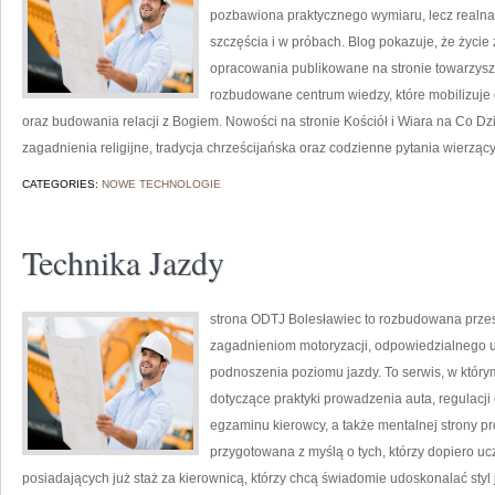
pozbawiona praktycznego wymiaru, lecz realna
szczęścia i w próbach. Blog pokazuje, że życi
opracowania publikowane na stronie towarzyszą
rozbudowane centrum wiedzy, które mobilizuj
oraz budowania relacji z Bogiem. Nowości na stronie Kościół i Wiara na Co Dzi
zagadnienia religijne, tradycja chrześcijańska oraz codzienne pytania wierzący
CATEGORIES:
NOWE TECHNOLOGIE
Technika Jazdy
strona ODTJ Bolesławiec to rozbudowana przest
zagadnieniom motoryzacji, odpowiedzialnego 
podnoszenia poziomu jazdy. To serwis, w którym
dotyczące praktyki prowadzenia auta, regulacj
egzaminu kierowcy, a także mentalnej strony p
przygotowana z myślą o tych, którzy dopiero uc
posiadających już staż za kierownicą, którzy chcą świadomie udoskonalać styl j