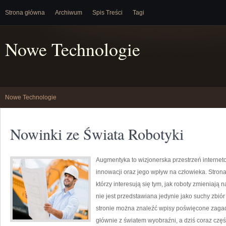
Strona główna
Archiwum
Spis Treści
Tagi
Nowe Technologie
Nowe Technologie
Nowinki ze Świata Robotyki
Augmentyka to wizjonerska przestrzeń internet
innowacji oraz jego wpływ na człowieka. Strona
którzy interesują się tym, jak roboty zmieniają
nie jest przedstawiana jedynie jako suchy zbiór
stronie można znaleźć wpisy poświęcone zagadn
głównie z światem wyobraźni, a dziś coraz częś