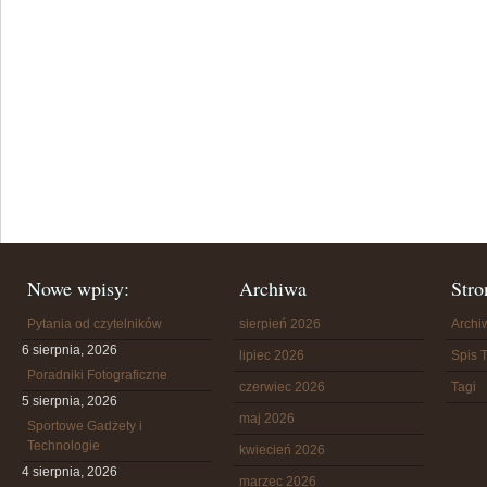
Nowe wpisy:
Archiwa
Stro
Pytania od czytelników
sierpień 2026
Arch
6 sierpnia, 2026
lipiec 2026
Spis T
Poradniki Fotograficzne
czerwiec 2026
Tagi
5 sierpnia, 2026
maj 2026
Sportowe Gadżety i
Technologie
kwiecień 2026
4 sierpnia, 2026
marzec 2026