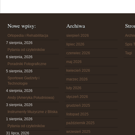
Nowe wpisy:
Archiwa
Stro
Ortopedia i Rehabilitacja
sierpień 2026
Arch
7 sierpnia, 2026
lipiec 2026
Spis T
Pytania od czytelników
czerwiec 2026
Tagi
6 sierpnia, 2026
maj 2026
Poradniki Fotograficzne
kwiecień 2026
5 sierpnia, 2026
Sportowe Gadżety i
marzec 2026
Technologie
luty 2026
4 sierpnia, 2026
styczeń 2026
Andy (Ameryka Południowa)
3 sierpnia, 2026
grudzień 2025
Instrumenty Muzyczne z Bliska
listopad 2025
1 sierpnia, 2026
październik 2025
Pytania od czytelników
wrzesień 2025
31 lipca, 2026