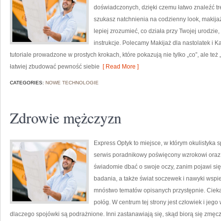
doświadczonych, dzięki czemu łatwo znaleźć t
szukasz natchnienia na codzienny look, makijaż
lepiej zrozumieć, co działa przy Twojej urodzie,
instrukcje. Polecamy Makijaż dla nastolatek i 
tutoriale prowadzone w prostych krokach, które pokazują nie tylko „co”, ale też
łatwiej zbudować pewność siebie
[ Read More ]
CATEGORIES:
NOWE TECHNOLOGIE
Zdrowie mężczyzn
Express Optyk to miejsce, w którym okulistyka 
serwis poradnikowy poświęcony wzrokowi oraz h
świadomie dbać o swoje oczy, zanim pojawi się kł
badania, a także świat soczewek i nawyki wspie
mnóstwo tematów opisanych przystępnie. Ciekaw
połóg. W centrum tej strony jest człowiek i jeg
dlaczego spojówki są podrażnione. Inni zastanawiają się, skąd biorą się zmę