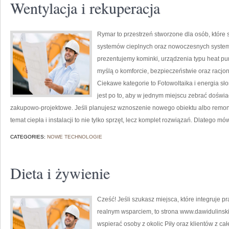
Wentylacja i rekuperacja
Rymar to przestrzeń stworzone dla osób, któr
systemów cieplnych oraz nowoczesnych systemó
prezentujemy kominki, urządzenia typu heat pum
myślą o komforcie, bezpieczeństwie oraz racjon
Ciekawe kategorie to Fotowoltaika i energia sł
jest po to, aby w jednym miejscu zebrać doświa
zakupowo-projektowe. Jeśli planujesz wznoszenie nowego obiektu albo remont 
temat ciepła i instalacji to nie tylko sprzęt, lecz komplet rozwiązań. Dlatego m
CATEGORIES:
NOWE TECHNOLOGIE
Dieta i żywienie
Cześć! Jeśli szukasz miejsca, które integruje p
realnym wsparciem, to strona www.dawidulinski.
wspierać osoby z okolic Piły oraz klientów z ca