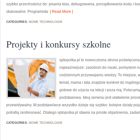
szybko przechodzisz do: pisania klas, debugowania, porządkowania kodu i bu
skalowalne. Programista
[ Read More ]
CATEGORIES:
NOWE TECHNOLOGIE
Projekty i konkursy szkolne
sptopolka.pl to nowoczesna strona poświęcona
najważniejsze: zasobom do nauki, pomysłom na
codziennym przyswajaniu wiedzy. To miejsce, 
temat, mama i tata znajdzie konkret do mądreg
gotowe do użycia na lekcji i poza nią. Polecam
podstawowa. Ideą serwisu jest ułatwienie proces
przewidywalny. W podstawówce wszystko dzieje się szybko: kolejne działy poja
potrafią zestresować. Dlatego sptopolka.pl stawia na proste objaśnienia, zada
CATEGORIES:
NOWE TECHNOLOGIE