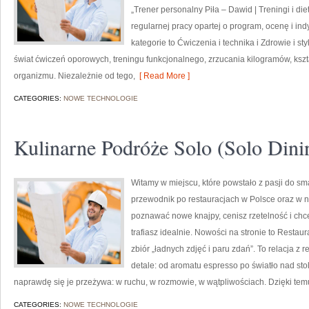
„Trener personalny Piła – Dawid | Treningi i diet
regularnej pracy opartej o program, ocenę i in
kategorie to Ćwiczenia i technika i Zdrowie i sty
świat ćwiczeń oporowych, treningu funkcjonalnego, zrzucania kilogramów, kszt
organizmu. Niezależnie od tego,
[ Read More ]
CATEGORIES:
NOWE TECHNOLOGIE
Kulinarne Podróże Solo (Solo Dini
Witamy w miejscu, które powstało z pasji do sm
przewodnik po restauracjach w Polsce oraz w n
poznawać nowe knajpy, cenisz rzetelność i chce
trafiasz idealnie. Nowości na stronie to Restaur
zbiór „ładnych zdjęć i paru zdań”. To relacja z r
detale: od aromatu espresso po światło nad stol
naprawdę się je przeżywa: w ruchu, w rozmowie, w wątpliwościach. Dzięki tem
CATEGORIES:
NOWE TECHNOLOGIE