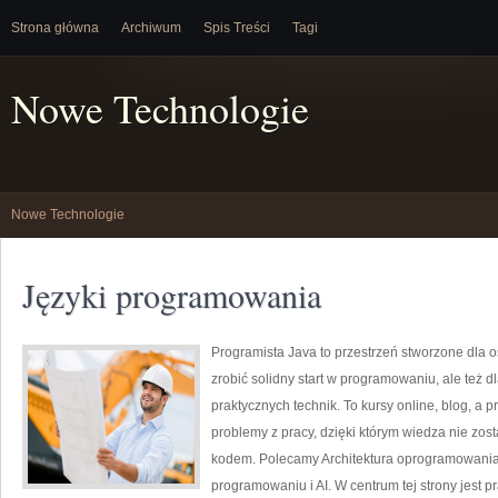
Strona główna
Archiwum
Spis Treści
Tagi
Nowe Technologie
Nowe Technologie
Języki programowania
Programista Java to przestrzeń stworzone dla 
zrobić solidny start w programowaniu, ale też dla
praktycznych technik. To kursy online, blog, a
problemy z pracy, dzięki którym wiedza nie zosta
kodem. Polecamy Architektura oprogramowania 
programowaniu i AI. W centrum tej strony jest pr