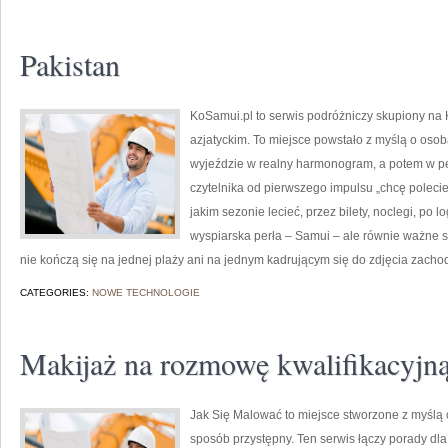
Pakistan
KoSamui.pl to serwis podróżniczy skupiony na K
azjatyckim. To miejsce powstało z myślą o oso
wyjeździe w realny harmonogram, a potem w p
czytelnika od pierwszego impulsu „chcę polecie
jakim sezonie lecieć, przez bilety, noclegi, po l
wyspiarska perła – Samui – ale równie ważne są 
nie kończą się na jednej plaży ani na jednym kadrującym się do zdjęcia zach
CATEGORIES:
NOWE TECHNOLOGIE
Makijaż na rozmowę kwalifikacyjną
Jak Się Malować to miejsce stworzone z myślą 
sposób przystępny. Ten serwis łączy porady dla 