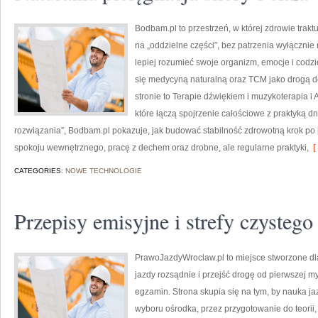
Bodbam.pl to przestrzeń, w której zdrowie trakt
na „oddzielne części”, bez patrzenia wyłącznie 
lepiej rozumieć swoje organizm, emocje i codzie
się medycyną naturalną oraz TCM jako drogą d
stronie to Terapie dźwiękiem i muzykoterapia i 
które łączą spojrzenie całościowe z praktyką 
rozwiązania”, Bodbam.pl pokazuje, jak budować stabilność zdrowotną krok po 
spokoju wewnętrznego, pracę z dechem oraz drobne, ale regularne praktyki,
[ 
CATEGORIES:
NOWE TECHNOLOGIE
Przepisy emisyjne i strefy czystego
PrawoJazdyWroclaw.pl to miejsce stworzone dl
jazdy rozsądnie i przejść drogę od pierwszej m
egzamin. Strona skupia się na tym, by nauka ja
wyboru ośrodka, przez przygotowanie do teorii, 