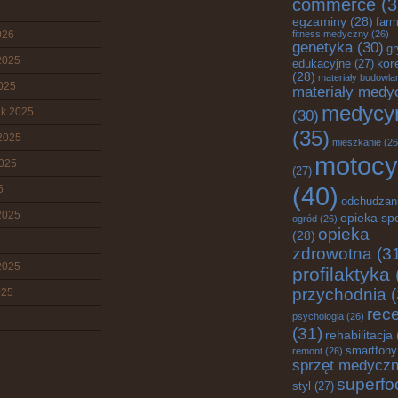
commerce
(3
egzaminy
(28)
farm
026
fitness medyczny
(26)
genetyka
(30)
gr
2025
edukacyjne
(27)
kor
(28)
materiały budowla
2025
materiały medy
medycy
ik 2025
(30)
(35)
2025
mieszkanie
(26
motocy
2025
(27)
(40)
5
odchudzan
2025
opieka sp
ogród
(26)
opieka
(28)
zdrowotna
(3
2025
profilaktyka
przychodnia
(
025
rec
psychologia
(26)
(31)
rehabilitacja
smartfony
remont
(26)
sprzęt medycz
superfo
styl
(27)