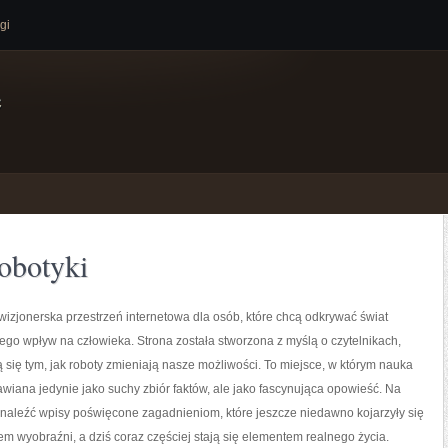
gi
e
obotyki
izjonerska przestrzeń internetowa dla osób, które chcą odkrywać świat
jego wpływ na człowieka. Strona została stworzona z myślą o czytelnikach,
ją się tym, jak roboty zmieniają nasze możliwości. To miejsce, w którym nauka
tawiana jedynie jako suchy zbiór faktów, ale jako fascynująca opowieść. Na
naleźć wpisy poświęcone zagadnieniom, które jeszcze niedawno kojarzyły się
em wyobraźni, a dziś coraz częściej stają się elementem realnego życia.