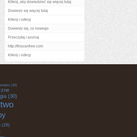
Kliknij, aby dowiedzieć się więcej tutaj
Dowiedz się więcej tutaj
Kliknij i odkryj
Dowiedz się, co nowego
Przeczytaj i poznaj
http://thiscanfree.com
Kliknij i odkryj
 wnętrz
(26)
czne
gia
(30)
ctwo
by
a
(28)
-