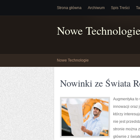
Strona główna
Archiwum
Spis Treści
Ta
Nowe Technologi
Nowe Technologie
Nowinki ze Świata R
Augmentyka to w
innowacji oraz 
którzy interesu
nie jest przeds
stronie można z
głównie z świat