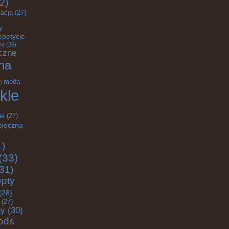
2)
acja
(27)
y
epetycje
ne
(26)
czne
na
moda
)
kle
ie
(27)
ołeczna
1)
(33)
31)
epty
(28)
(27)
ny
(30)
ods