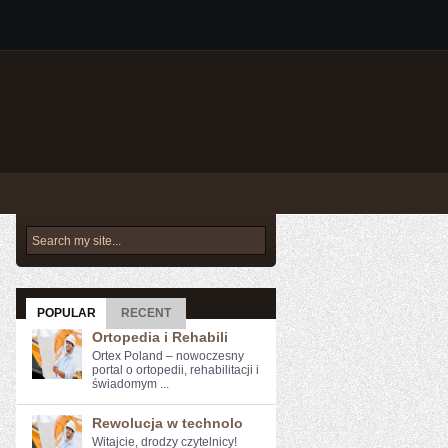
POPULAR
RECENT
Ortopedia i Rehabili
Ortex Poland – nowoczesny
portal o ortopedii, rehabilitacji i
świadomym ...
Rewolucja w technolo
Witajcie, drodzy⁤ czytelnicy!