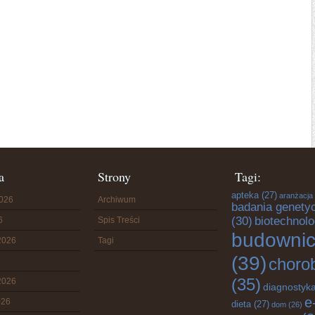
a
Strony
Tagi:
apteka
(27)
aranżacja
2026
Archiwum
badania genety
(30)
biotechnolo
6
Spis Treści
budowni
2026
Tagi
(39)
choro
(35)
2026
diagnostyk
e
026
dieta
(27)
dom
(26)