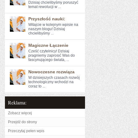
Dzisiaj ​chcielibyśmy poruszyć
temat rewolucji w ...
Przyszłość nauki:
Witajcie w kolejnym wpisie na
naszym‍ blogu! Dzisiaj
chcielibyśmy ...
Magiczne Łączenie
Cześć ​czytelnicy! Dzisiaj
pragniemy zaprosić Was do
fascynującego świata, ...
Nowoczesne rozwiąza
W dzisiejszych czasach rozwój
technologiczny wchodzi na
coraz to ...
Reklama:
Zobacz więcej
Przejdź do strony
Przeczytaj pełen wpis