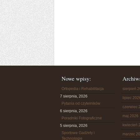
Nowe wpisy:
Archiw
Ortopedia i Rehabilitacja
sierpień 
7 sierpnia, 2026
lipiec 202
Pytania od czytelników
czerwiec 
6 sierpnia, 2026
maj 2026
Poradniki Fotograficzne
kwiecień 
5 sierpnia, 2026
Sportowe Gadżety i
marzec 2
Technologie