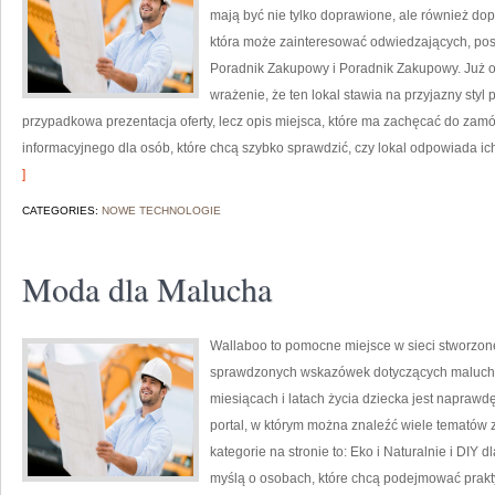
mają być nie tylko doprawione, ale również do
która może zainteresować odwiedzających, po
Poradnik Zakupowy i Poradnik Zakupowy. Już o
wrażenie, że ten lokal stawia na przyjazny styl 
przypadkowa prezentacja oferty, lecz opis miejsca, które ma zachęcać do zamó
informacyjnego dla osób, które chcą szybko sprawdzić, czy lokal odpowiada ic
]
CATEGORIES:
NOWE TECHNOLOGIE
Moda dla Malucha
Wallaboo to pomocne miejsce w sieci stworzone
sprawdzonych wskazówek dotyczących maluchów
miesiącach i latach życia dziecka jest napraw
portal, w którym można znaleźć wiele tematów
kategorie na stronie to: Eko i Naturalnie i DIY
myślą o osobach, które chcą podejmować prakt