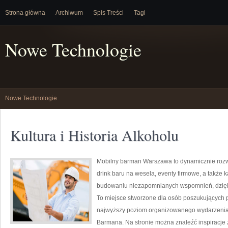
Strona główna
Archiwum
Spis Treści
Tagi
Nowe Technologie
Nowe Technologie
Kultura i Historia Alkoholu
Mobilny barman Warszawa to dynamicznie rozwi
drink baru na wesela, eventy firmowe, a także 
budowaniu niezapomnianych wspomnień, dzięki 
To miejsce stworzone dla osób poszukujących p
najwyższy poziom organizowanego wydarzenia. N
Barmana. Na stronie można znaleźć inspiracje