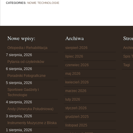
CATEGORIES:
NOWE TECHNOLOGIE
Nowe wpisy:
Archiwa
Stro
Ortopedia i Rehabilitacja
sierpień 2026
Arch
7 sierpnia, 2026
lipiec 2026
Spis T
Pytania od czytelników
czerwiec 2026
Tagi
6 sierpnia, 2026
maj 2026
Poradniki Fotograficzne
kwiecień 2026
5 sierpnia, 2026
Sportowe Gadżety i
marzec 2026
Technologie
luty 2026
4 sierpnia, 2026
styczeń 2026
Andy (Ameryka Południowa)
3 sierpnia, 2026
grudzień 2025
Instrumenty Muzyczne z Bliska
listopad 2025
1 sierpnia, 2026