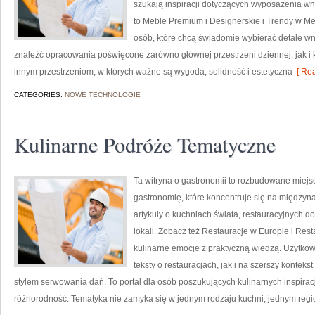
szukają inspiracji dotyczących wyposażenia w
to Meble Premium i Designerskie i Trendy w Me
osób, które chcą świadomie wybierać detale w
znaleźć opracowania poświęcone zarówno głównej przestrzeni dziennej, jak i
innym przestrzeniom, w których ważne są wygoda, solidność i estetyczna
[ Rea
CATEGORIES:
NOWE TECHNOLOGIE
Kulinarne Podróże Tematyczne
Ta witryna o gastronomii to rozbudowane miej
gastronomię, które koncentruje się na międzyna
artykuły o kuchniach świata, restauracyjnych d
lokali. Zobacz też Restauracje w Europie i Resta
kulinarne emocje z praktyczną wiedzą. Użytkow
teksty o restauracjach, jak i na szerszy kontek
stylem serwowania dań. To portal dla osób poszukujących kulinarnych inspiracji
różnorodność. Tematyka nie zamyka się w jednym rodzaju kuchni, jednym regio