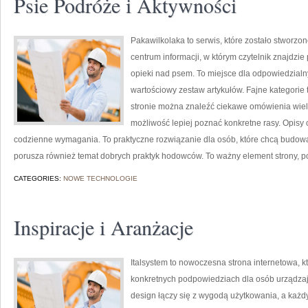
Psie Podróże i Aktywności
Pakawilkolaka to serwis, które zostało stworzo
centrum informacji, w którym czytelnik znajdzi
opieki nad psem. To miejsce dla odpowiedzialn
wartościowy zestaw artykułów. Fajne kategorie 
stronie można znaleźć ciekawe omówienia wielu
możliwość lepiej poznać konkretne rasy. Opisy
codzienne wymagania. To praktyczne rozwiązanie dla osób, które chcą budowa
porusza również temat dobrych praktyk hodowców. To ważny element strony, 
CATEGORIES:
NOWE TECHNOLOGIE
Inspiracje i Aranżacje
Italsystem to nowoczesna strona internetowa, kt
konkretnych podpowiedziach dla osób urządzają
design łączy się z wygodą użytkowania, a każdy