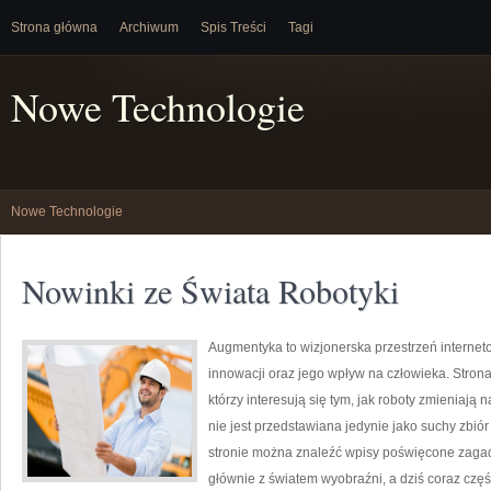
Strona główna
Archiwum
Spis Treści
Tagi
Nowe Technologie
Nowe Technologie
Nowinki ze Świata Robotyki
Augmentyka to wizjonerska przestrzeń internet
innowacji oraz jego wpływ na człowieka. Strona
którzy interesują się tym, jak roboty zmieniają
nie jest przedstawiana jedynie jako suchy zbiór
stronie można znaleźć wpisy poświęcone zagadn
głównie z światem wyobraźni, a dziś coraz częś