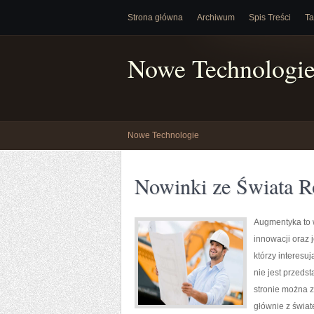
Strona główna
Archiwum
Spis Treści
Ta
Nowe Technologi
Nowe Technologie
Nowinki ze Świata R
Augmentyka to w
innowacji oraz 
którzy interesu
nie jest przeds
stronie można z
głównie z świat