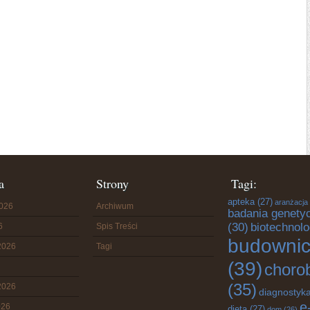
a
Strony
Tagi:
apteka
(27)
aranżacja
2026
Archiwum
badania genety
(30)
biotechnolo
6
Spis Treści
budowni
2026
Tagi
(39)
choro
(35)
2026
diagnostyk
e
026
dieta
(27)
dom
(26)