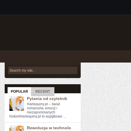
POPULAR
RECENT
Pytania od czytelnik
Harlequiny.pl – świat
romansów, emocji i
niezapomnianych
historiiHarlequiny.pl to wyjątkowe ...
Rewolucja w technolo