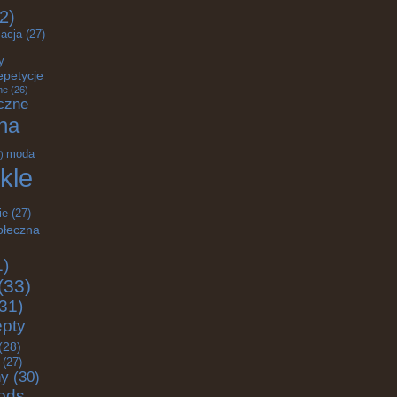
2)
acja
(27)
y
epetycje
ne
(26)
czne
na
moda
)
kle
ie
(27)
ołeczna
1)
(33)
31)
epty
(28)
(27)
ny
(30)
ods