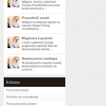
Witajcie, drodzy⁤ czytelnicy!
Dzisiaj ​chcielibyśmy poruszyć
temat rewolucji w ...
Przyszłość nauki:
Witajcie w kolejnym wpisie na
naszym‍ blogu! Dzisiaj
chcielibyśmy ...
Magiczne Łączenie
Cześć ​czytelnicy! Dzisiaj
pragniemy zaprosić Was do
fascynującego świata, ...
Nowoczesne rozwiąza
W dzisiejszych czasach rozwój
technologiczny wchodzi na
coraz to ...
Reklama:
Przeczytaj artykuł
Dowiedz się wszystkiego
Przeczytaj pełny artykuł