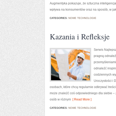
Augmentyka pokazuje, że sztuczna inteligencja n
wpływa na konsumentów oraz na sposób, w ja
CATEGORIES:
NOWE TECHNOLOGIE
Kazania i Refleksje
Serwis Najlepsz
pragną odnaleź
przemyśleniami 
odnaleźć inspir
codziennych wyd
Uroczystości i 
osobach, które chcą regularnie odkrywać treśc
może znaleźć coś odpowiedniego dla siebie – z
osób w różnym
[ Read More ]
CATEGORIES:
NOWE TECHNOLOGIE