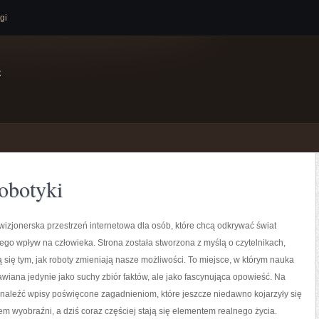
gi
e
obotyki
izjonerska przestrzeń internetowa dla osób, które chcą odkrywać świat
jego wpływ na człowieka. Strona została stworzona z myślą o czytelnikach,
ją się tym, jak roboty zmieniają nasze możliwości. To miejsce, w którym nauka
tawiana jedynie jako suchy zbiór faktów, ale jako fascynująca opowieść. Na
naleźć wpisy poświęcone zagadnieniom, które jeszcze niedawno kojarzyły się
em wyobraźni, a dziś coraz częściej stają się elementem realnego życia.