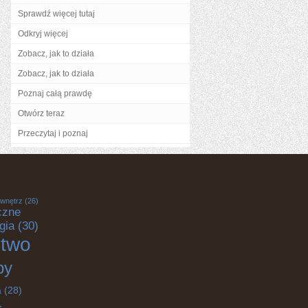
Sprawdź więcej tutaj
Odkryj więcej
Zobacz, jak to działa
Zobacz, jak to działa
Poznaj całą prawdę
Otwórz teraz
Przeczytaj i poznaj
 wnętrz
(26)
czne
gia
(30)
ctwo
by
a
(28)
-