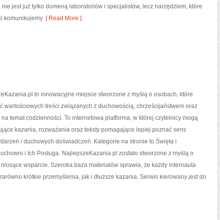
ie jest już tylko domeną laboratoriów i specjalistów, lecz narzędziem, które
ki komunikujemy
[ Read More ]
eKazania.pl to innowacyjne miejsce stworzone z myślą o osobach, które
ć wartościowych treści związanych z duchowością, chrześcijaństwem oraz
na temat codzienności. To internetowa platforma, w której czytelnicy mogą
ujące kazania, rozważania oraz teksty pomagające lepiej poznać sens
arzeń i duchowych doświadczeń. Kategorie na stronie to Święta i
Duchowni i Ich Posługa. NajlepszeKazania.pl zostało stworzone z myślą o
i niosące wsparcie. Szeroka baza materiałów sprawia, że każdy internauta
arówno krótkie przemyślenia, jak i dłuższe kazania. Serwis kierowany jest do