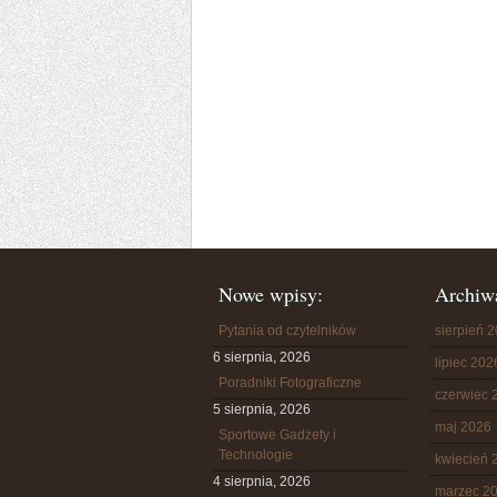
Nowe wpisy:
Archiw
Pytania od czytelników
sierpień 
6 sierpnia, 2026
lipiec 202
Poradniki Fotograficzne
czerwiec 
5 sierpnia, 2026
maj 2026
Sportowe Gadżety i
Technologie
kwiecień 
4 sierpnia, 2026
marzec 2