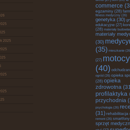
commerce
(3
egzaminy
(28)
farm
026
fitness medyczny
(26)
genetyka
(30)
gr
2025
edukacyjne
(27)
kor
(28)
materiały budowla
2025
materiały medy
medycy
ik 2025
(30)
(35)
2025
mieszkanie
(26
motocy
2025
(27)
(40)
5
odchudzan
2025
opieka sp
ogród
(26)
opieka
(28)
zdrowotna
(3
2025
profilaktyka
przychodnia
(
025
rec
psychologia
(26)
(31)
rehabilitacja
smartfony
remont
(26)
sprzęt medycz
superfo