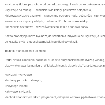
• stylizację ślubną paznokci – od ponadczasowego french po koronkowe motyw
• stylizacje na randkę – uwodzicielskie kolory, pastelowe połączenia,
• biurową stylizację paznokci – stonowane odcienie nude, beżu, różu i czerwien
• manicure na imprezę – błysk, zdobienia 3D, chromowane efekty,
• paznokcie sezonowe – wzory świąteczne, letnie neonowe barwy.
Każda propozycja może być bazą do stworzenia indywidualnej stylizacji, a l
do kształtu płytki, długości paznokci, typu dłoni czy okazji.
Techniki manicure krok po kroku
Portal sztuka-zdobienia-paznokci.pl kładzie duży nacisk na praktyczną wiedzę
etapy wykonywania manicure. W tekstach typu „krok po kroku” znajdziesz szcz
• stylizacji hybrydowej,
• budowy paznokci żelowych,
• zwykłego lakieru,
• akrylowej stylizacji,
• technik zdobniczych takich jak gradient, odbijanie wzorów, pędzelkowe zdobie