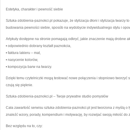
Estetyka, charakter i pewność siebie
Sztuka-zdobienia-paznokci.pl pokazuje, że stylizacja dłoni i stylizacja twarzy t
budowania pewności siebie, sposób na wydobycie indywidualnego stylu i opowi
Artykuły dostępne na stronie pomagają odkryć, jakie znaczenie mają drobne a
• odpowiednio dobrany kształt paznokcia,
• faktura lakieru – mat,
• nasycenie kolorów,
• kompozycja barw na twarzy.
Dzięki temu czytelniczki mogą testować nowe połączenia i stopniowo tworzyć s
czują się pięknie.
Sztuka-zdobienia-paznokci.pl – Twoje prywatne studio pomysłów
Cała zawartość serwisu sztuka-zdobienia-paznokci.pl jest tworzona z myślą o
znaleźć wzory, porady, kompendium i motywację, by rozwijać swoją miłość do 
Bez względu na to, czy: