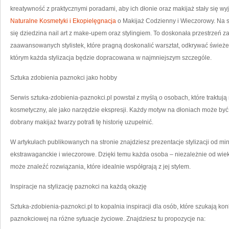
kreatywność z praktycznymi poradami, aby ich dłonie oraz makijaż stały się wy
Naturalne Kosmetyki i Ekopielęgnacja
o Makijaż Codzienny i Wieczorowy. Na s
się dziedzina nail art z make-upem oraz stylingiem. To doskonała przestrzeń za
zaawansowanych stylistek, które pragną doskonalić warsztat, odkrywać świeże 
którym każda stylizacja będzie dopracowana w najmniejszym szczególe.
Sztuka zdobienia paznokci jako hobby
Serwis sztuka-zdobienia-paznokci.pl powstał z myślą o osobach, które traktują n
kosmetyczny, ale jako narzędzie ekspresji. Każdy motyw na dłoniach może b
dobrany makijaż twarzy potrafi tę historię uzupełnić.
W artykułach publikowanych na stronie znajdziesz prezentacje stylizacji od m
ekstrawaganckie i wieczorowe. Dzięki temu każda osoba – niezależnie od wi
może znaleźć rozwiązania, które idealnie współgrają z jej stylem.
Inspiracje na stylizację paznokci na każdą okazję
Sztuka-zdobienia-paznokci.pl to kopalnia inspiracji dla osób, które szukają konk
paznokciowej na różne sytuacje życiowe. Znajdziesz tu propozycje na: