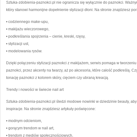
Sztuka-zdobienia-paznokci.pl nie ogranicza się wyłącznie do paznokci. Ważny
który stanowi harmonijne dopełnienie stylizacji dłoni. Na stronie znajdziesz po
• codziennego make-upu,
• makijażu wieczorowego,
• podkreślania spojrzenia – cienie, kreski, rzęsy,
• stylizacji ust,
• modelowania rysów.
Dzięki połączeniu stylizacji paznokci z makijażem, serwis pomaga w tworzeniu
paznokci, przez akcenty na twarzy, aż po akcesoria, które całość podkreślą. Cz
tonację paznokci z kolorem skóry, cięciem czy ubraną kreacją.
Trendy i nowości w świecie nail art
Sztuka-zdobienia-paznokci.pl śledzi modowe nowinki w dziedzinie beauty, ab
inspiracje. Na stronie znajdziesz artykuły poświęcone:
• modnym odcieniom,
• gorącym trendom w nail art,
• trendom z mediów społecznościowych,