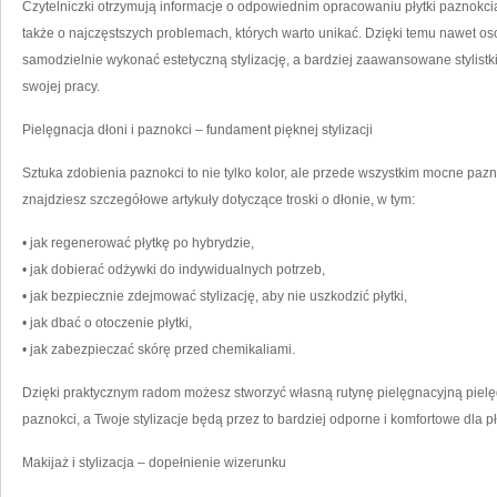
Czytelniczki otrzymują informacje o odpowiednim opracowaniu płytki paznokcia
także o najczęstszych problemach, których warto unikać. Dzięki temu nawet
samodzielnie wykonać estetyczną stylizację, a bardziej zaawansowane stylistk
swojej pracy.
Pielęgnacja dłoni i paznokci – fundament pięknej stylizacji
Sztuka zdobienia paznokci to nie tylko kolor, ale przede wszystkim mocne paz
znajdziesz szczegółowe artykuły dotyczące troski o dłonie, w tym:
• jak regenerować płytkę po hybrydzie,
• jak dobierać odżywki do indywidualnych potrzeb,
• jak bezpiecznie zdejmować stylizację, aby nie uszkodzić płytki,
• jak dbać o otoczenie płytki,
• jak zabezpieczać skórę przed chemikaliami.
Dzięki praktycznym radom możesz stworzyć własną rutynę pielęgnacyjną piel
paznokci, a Twoje stylizacje będą przez to bardziej odporne i komfortowe dla pły
Makijaż i stylizacja – dopełnienie wizerunku