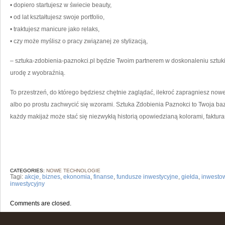
• dopiero startujesz w świecie beauty,
• od lat kształtujesz swoje portfolio,
• traktujesz manicure jako relaks,
• czy może myślisz o pracy związanej ze stylizacją,
– sztuka-zdobienia-paznokci.pl będzie Twoim partnerem w doskonaleniu sztuki 
urodę z wyobraźnią.
To przestrzeń, do którego będziesz chętnie zaglądać, ilekroć zapragniesz nowe
albo po prostu zachwycić się wzorami. Sztuka Zdobienia Paznokci to Twoja ba
każdy makijaż może stać się niezwykłą historią opowiedzianą kolorami, fakturam
CATEGORIES:
NOWE TECHNOLOGIE
Tagi:
akcje
,
biznes
,
ekonomia
,
finanse
,
fundusze inwestycyjne
,
giełda
,
inwesto
inwestycyjny
Comments are closed.