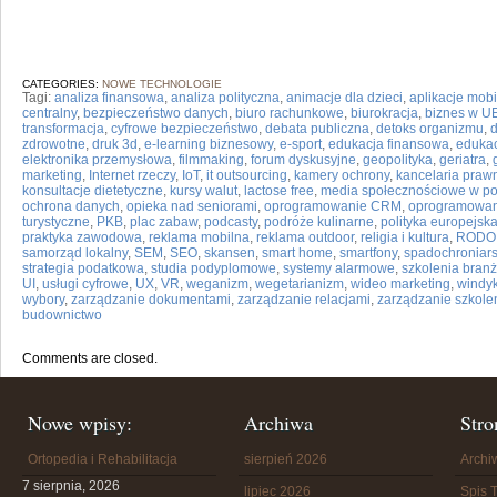
CATEGORIES:
NOWE TECHNOLOGIE
Tagi:
analiza finansowa
,
analiza polityczna
,
animacje dla dzieci
,
aplikacje mob
centralny
,
bezpieczeństwo danych
,
biuro rachunkowe
,
biurokracja
,
biznes w U
transformacja
,
cyfrowe bezpieczeństwo
,
debata publiczna
,
detoks organizmu
,
d
zdrowotne
,
druk 3d
,
e-learning biznesowy
,
e-sport
,
edukacja finansowa
,
edukac
elektronika przemysłowa
,
filmmaking
,
forum dyskusyjne
,
geopolityka
,
geriatra
,
marketing
,
Internet rzeczy
,
IoT
,
it outsourcing
,
kamery ochrony
,
kancelaria praw
konsultacje dietetyczne
,
kursy walut
,
lactose free
,
media społecznościowe w pol
ochrona danych
,
opieka nad seniorami
,
oprogramowanie CRM
,
oprogramowan
turystyczne
,
PKB
,
plac zabaw
,
podcasty
,
podróże kulinarne
,
polityka europejsk
praktyka zawodowa
,
reklama mobilna
,
reklama outdoor
,
religia i kultura
,
RODO
samorząd lokalny
,
SEM
,
SEO
,
skansen
,
smart home
,
smartfony
,
spadochroniar
strategia podatkowa
,
studia podyplomowe
,
systemy alarmowe
,
szkolenia bran
UI
,
usługi cyfrowe
,
UX
,
VR
,
weganizm
,
wegetarianizm
,
wideo marketing
,
windy
wybory
,
zarządzanie dokumentami
,
zarządzanie relacjami
,
zarządzanie szkole
budownictwo
Comments are closed.
Nowe wpisy:
Archiwa
Stro
Ortopedia i Rehabilitacja
sierpień 2026
Arch
7 sierpnia, 2026
lipiec 2026
Spis T