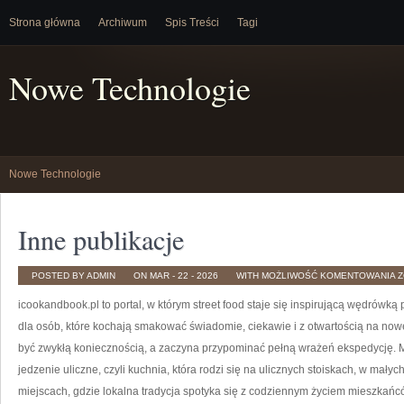
Strona główna
Archiwum
Spis Treści
Tagi
Nowe Technologie
Nowe Technologie
Inne publikacje
I
POSTED BY ADMIN
ON MAR - 22 - 2026
WITH
MOŻLIWOŚĆ KOMENTOWANIA
Z
P
icookandbook.pl to portal, w którym street food staje się inspirującą wędrówką
dla osób, które kochają smakować świadomie, ciekawie i z otwartością na now
być zwykłą koniecznością, a zaczyna przypominać pełną wrażeń ekspedycję.
jedzenie uliczne, czyli kuchnia, która rodzi się na ulicznych stoiskach, w małyc
miejscach, gdzie lokalna tradycja spotyka się z codziennym życiem mieszkańc