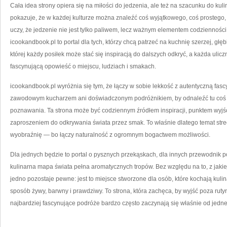
Cała idea strony opiera się na miłości do jedzenia, ale też na szacunku do kuli
pokazuje, że w każdej kulturze można znaleźć coś wyjątkowego, coś prostego
uczy, że jedzenie nie jest tylko paliwem, lecz ważnym elementem codzienności,
icookandbook.pl to portal dla tych, którzy chcą patrzeć na kuchnię szerzej, głęb
której każdy posiłek może stać się inspiracją do dalszych odkryć, a każda uli
fascynującą opowieść o miejscu, ludziach i smakach.
icookandbook.pl wyróżnia się tym, że łączy w sobie lekkość z autentyczną fasc
zawodowym kucharzem ani doświadczonym podróżnikiem, by odnaleźć tu coś dl
poznawania. Ta strona może być codziennym źródłem inspiracji, punktem wy
zaproszeniem do odkrywania świata przez smak. To właśnie dlatego temat street
wyobraźnię — bo łączy naturalność z ogromnym bogactwem możliwości.
Dla jednych będzie to portal o pysznych przekąskach, dla innych przewodnik p
kulinarna mapa świata pełna aromatycznych tropów. Bez względu na to, z jakie
jedno pozostaje pewne: jest to miejsce stworzone dla osób, które kochają kuli
sposób żywy, barwny i prawdziwy. To strona, która zachęca, by wyjść poza ruty
najbardziej fascynujące podróże bardzo często zaczynają się właśnie od jedn