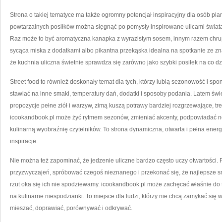
Strona o takiej tematyce ma także ogromny potencjał inspiracyjny dla osób p
powtarzalnych posiłków można sięgnąć po pomysły inspirowane ulicami świata
Raz może to być aromatyczna kanapka z wyrazistym sosem, innym razem chru
sycąca miska z dodatkami albo pikantna przekąska idealna na spotkanie ze 
że kuchnia uliczna świetnie sprawdza się zarówno jako szybki posiłek na co dz
Street food to również doskonały temat dla tych, którzy lubią sezonowość i sp
stawiać na inne smaki, temperatury dań, dodatki i sposoby podania. Latem świe
propozycje pełne ziół i warzyw, zimą kuszą potrawy bardziej rozgrzewające, tr
icookandbook.pl może żyć rytmem sezonów, zmieniać akcenty, podpowiadać no
kulinarną wyobraźnię czytelników. To strona dynamiczna, otwarta i pełna energi
inspiracje.
Nie można też zapominać, że jedzenie uliczne bardzo często uczy otwartości.
przyzwyczajeń, spróbować czegoś nieznanego i przekonać się, że najlepsze sma
rzut oka się ich nie spodziewamy. icookandbook.pl może zachęcać właśnie do t
na kulinarne niespodzianki. To miejsce dla ludzi, którzy nie chcą zamykać się 
mieszać, doprawiać, porównywać i odkrywać.