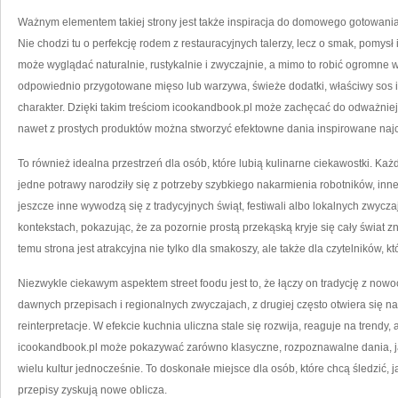
Ważnym elementem takiej strony jest także inspiracja do domowego gotowania
Nie chodzi tu o perfekcję rodem z restauracyjnych talerzy, lecz o smak, pomysł 
może wyglądać naturalnie, rustykalnie i zwyczajnie, a mimo to robić ogromne w
odpowiednio przygotowane mięso lub warzywa, świeże dodatki, właściwy sos i
charakter. Dzięki takim treściom icookandbook.pl może zachęcać do odważnie
nawet z prostych produktów można stworzyć efektowne dania inspirowane najc
To również idealna przestrzeń dla osób, które lubią kulinarne ciekawostki. Każ
jedne potrawy narodziły się z potrzeby szybkiego nakarmienia robotników, inn
jeszcze inne wywodzą się z tradycyjnych świąt, festiwali albo lokalnych zwyc
kontekstach, pokazując, że za pozornie prostą przekąską kryje się cały świat zna
temu strona jest atrakcyjna nie tylko dla smakoszy, ale także dla czytelników, kt
Niezwykle ciekawym aspektem street foodu jest to, że łączy on tradycję z nowo
dawnych przepisach i regionalnych zwyczajach, z drugiej często otwiera się n
reinterpretacje. W efekcie kuchnia uliczna stale się rozwija, reaguje na trendy, 
icookandbook.pl może pokazywać zarówno klasyczne, rozpoznawalne dania, jak
wielu kultur jednocześnie. To doskonałe miejsce dla osób, które chcą śledzić, ja
przepisy zyskują nowe oblicza.