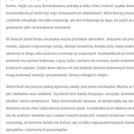
kumin, mięta czy sosy fermentowane potrafią w kilka chwil zmienić zwykłe da
icookandbook.pl może być więc kompasem po składnikach, które tworzą charakt
czytelnik odnajduje nie tylko inspirację, ale też motywację do tego, by wyjść 
gotowanie jako na kreatywne wyzwanie.
W świecie street foodu niezwykle ważna jest także atmosfera. Jedzenie uliczne 
miasta, zapach rozgrzanego rusztu, dźwięk smażenia, kolejka przy małej budc
zjedzony w biegu albo podczas rozmowy ze znajomymi. icookandbook.pl może 
jedzenie ma wymiar kulturowy. Łączy ludzi, zachęca do rozmów, budzi wspomni
kolejnych wypraw. Dzięki temu strona nie jest jedynie zbiorem kulinarnych treś
mogą budować emocje i przywoływać obrazy odległych miejsc.
Street food ma jeszcze jedną ogromną zaletę: jest pełen kontrastów. Można w n
jak i delikatne oraz subtelne. Są wśród nich dania chrupiące, soczyste, kremowe
słodkie i słono-umamiczne. Taka różnorodność sprawia, że temat nigdy się nie 
dzielnica może mieć swój własny kulinarny język. icookandbook.pl otwiera na t
się do znanych smaków, lecz szukać nowych połączeń, nowych przypraw i nowyc
rozumieją, że kuchnia świata nie kończy się na kilku najpopularniejszych dania
specjałów i codziennych przysmaków.