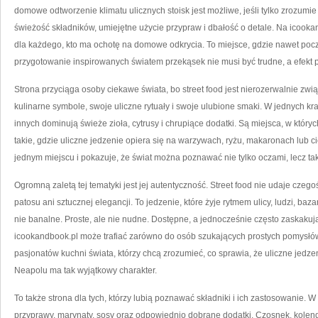
domowe odtworzenie klimatu ulicznych stoisk jest możliwe, jeśli tylko zrozum
świeżość składników, umiejętne użycie przypraw i dbałość o detale. Na icooka
dla każdego, kto ma ochotę na domowe odkrycia. To miejsce, gdzie nawet poc
przygotowanie inspirowanych światem przekąsek nie musi być trudne, a efekt p
Strona przyciąga osoby ciekawe świata, bo street food jest nierozerwalnie z
kulinarne symbole, swoje uliczne rytuały i swoje ulubione smaki. W jednych kra
innych dominują świeże zioła, cytrusy i chrupiące dodatki. Są miejsca, w który
takie, gdzie uliczne jedzenie opiera się na warzywach, ryżu, makaronach lub ci
jednym miejscu i pokazuje, że świat można poznawać nie tylko oczami, lecz ta
Ogromną zaletą tej tematyki jest jej autentyczność. Street food nie udaje czeg
patosu ani sztucznej elegancji. To jedzenie, które żyje rytmem ulicy, ludzi, baz
nie banalne. Proste, ale nie nudne. Dostępne, a jednocześnie często zaskaku
icookandbook.pl może trafiać zarówno do osób szukających prostych pomysłów
pasjonatów kuchni świata, którzy chcą zrozumieć, co sprawia, że uliczne jed
Neapolu ma tak wyjątkowy charakter.
To także strona dla tych, którzy lubią poznawać składniki i ich zastosowanie.
przyprawy, marynaty, sosy oraz odpowiednio dobrane dodatki. Czosnek, kolendra