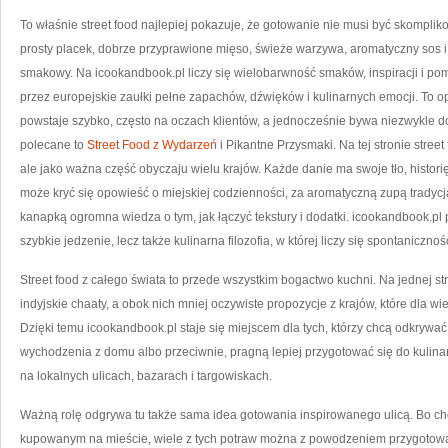
To właśnie street food najlepiej pokazuje, że gotowanie nie musi być skompl
prosty placek, dobrze przyprawione mięso, świeże warzywa, aromatyczny sos i
smakowy. Na icookandbook.pl liczy się wielobarwność smaków, inspiracji i pom
przez europejskie zaułki pełne zapachów, dźwięków i kulinarnych emocji. To op
powstaje szybko, często na oczach klientów, a jednocześnie bywa niezwykle
polecane to
Street Food z Wydarzeń
i Pikantne Przysmaki. Na tej stronie street
ale jako ważna część obyczaju wielu krajów. Każde danie ma swoje tło, historię
może kryć się opowieść o miejskiej codzienności, za aromatyczną zupą tradyc
kanapką ogromna wiedza o tym, jak łączyć tekstury i dodatki. icookandbook.pl p
szybkie jedzenie, lecz także kulinarna filozofia, w której liczy się spontaniczn
Street food z całego świata to przede wszystkim bogactwo kuchni. Na jednej st
indyjskie chaaty, a obok nich mniej oczywiste propozycje z krajów, które dla w
Dzięki temu icookandbook.pl staje się miejscem dla tych, którzy chcą odkrywać
wychodzenia z domu albo przeciwnie, pragną lepiej przygotować się do kulinar
na lokalnych ulicach, bazarach i targowiskach.
Ważną rolę odgrywa tu także sama idea gotowania inspirowanego ulicą. Bo cho
kupowanym na mieście, wiele z tych potraw można z powodzeniem przygotować