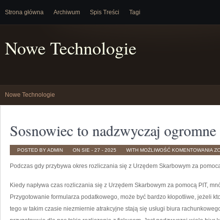
Strona główna
Archiwum
Spis Treści
Tagi
Nowe Technologie
Nowe Technologie
Sosnowiec to nadzwyczaj ogromne 
S
POSTED BY ADMIN
ON SIE - 27 - 2025
WITH
MOŻLIWOŚĆ KOMENTOWANIA
Z
T
N
Podczas gdy przybywa okres rozliczania się z Urzędem Skarbowym za pomocą
O
M
Kiedy napływa czas rozliczania się z Urzędem Skarbowym za pomocą PIT, mnó
Przygotowanie formularza podatkowego, może być bardzo kłopotliwe, jeżeli k
tego w takim czasie niezmiernie atrakcyjne stają się usługi biura rachunkowego