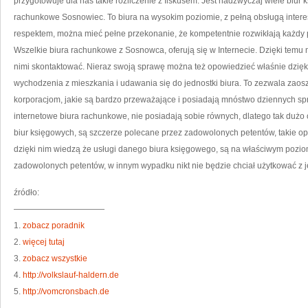
przygotowuje dla nas takie rozliczenie z fiskusem. Jest nadzwyczaj wiele biur 
rachunkowe Sosnowiec. To biura na wysokim poziomie, z pełną obsługą inter
respektem, można mieć pełne przekonanie, że kompetentnie rozwikłają każdy 
Wszelkie biura rachunkowe z Sosnowca, oferują się w Internecie. Dzięki temu m
nimi skontaktować. Nieraz swoją sprawę można też opowiedzieć właśnie dzięki 
wychodzenia z mieszkania i udawania się do jednostki biura. To zezwala zaos
korporacjom, jakie są bardzo przeważające i posiadają mnóstwo dziennych spr
internetowe biura rachunkowe, nie posiadają sobie równych, dlatego tak dużo o
biur księgowych, są szczerze polecane przez zadowolonych petentów, takie op
dzięki nim wiedzą że usługi danego biura księgowego, są na właściwym pozio
zadowolonych petentów, w innym wypadku nikt nie będzie chciał użytkować z j
źródło:
———————————
1.
zobacz poradnik
2.
więcej tutaj
3.
zobacz wszystkie
4.
http://volkslauf-haldern.de
5.
http://vomcronsbach.de