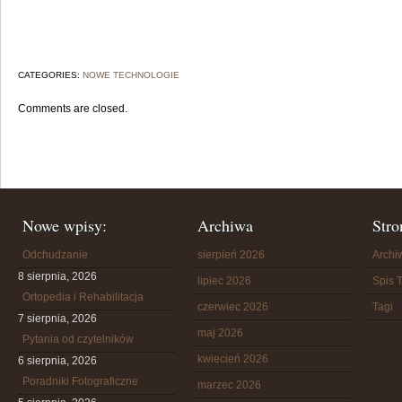
CATEGORIES:
NOWE TECHNOLOGIE
Comments are closed.
Nowe wpisy:
Archiwa
Stro
Odchudzanie
sierpień 2026
Arch
8 sierpnia, 2026
lipiec 2026
Spis T
Ortopedia i Rehabilitacja
czerwiec 2026
Tagi
7 sierpnia, 2026
maj 2026
Pytania od czytelników
kwiecień 2026
6 sierpnia, 2026
Poradniki Fotograficzne
marzec 2026