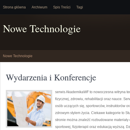
Strona główna
Archiwum
Spis Treści
Tagi
Nowe Technologie
Nowe Technologie
Wydarzenia i Konferencje
serwis AkademikaWF to nowoczesna witryna tem
fizycznej, zdrowiu, rehabilitacji oraz nauce. Ser
osób uczących się, sportowców, instruktorów o
zdrowym stylem życia. Ciekawe kategorie to St
stronie można znaleźć rozbudowane materiały d
sportowej, fizjoterapii oraz edukacją wyższą. D