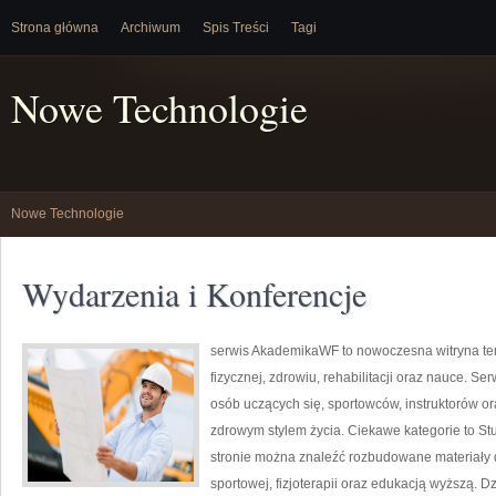
Strona główna
Archiwum
Spis Treści
Tagi
Nowe Technologie
Nowe Technologie
Wydarzenia i Konferencje
serwis AkademikaWF to nowoczesna witryna tem
fizycznej, zdrowiu, rehabilitacji oraz nauce. Ser
osób uczących się, sportowców, instruktorów o
zdrowym stylem życia. Ciekawe kategorie to St
stronie można znaleźć rozbudowane materiały d
sportowej, fizjoterapii oraz edukacją wyższą. D