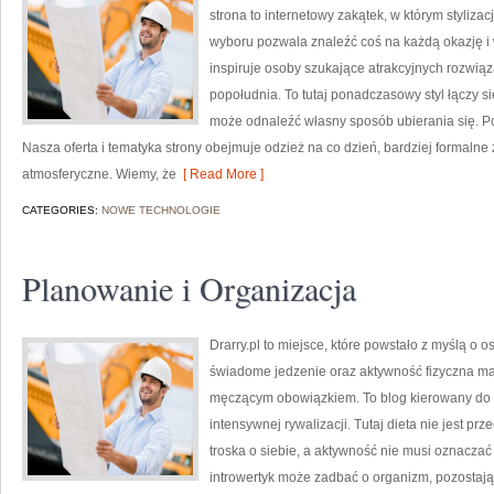
strona to internetowy zakątek, w którym styliza
wyboru pozwala znaleźć coś na każdą okazję i 
inspiruje osoby szukające atrakcyjnych rozwiąz
popołudnia. To tutaj ponadczasowy styl łączy 
może odnaleźć własny sposób ubierania się. Pol
Nasza oferta i tematyka strony obejmuje odzież na co dzień, bardziej formaln
atmosferyczne. Wiemy, że
[ Read More ]
CATEGORIES:
NOWE TECHNOLOGIE
Planowanie i Organizacja
Drarry.pl to miejsce, które powstało z myślą o 
świadome jedzenie oraz aktywność fizyczna ma
męczącym obowiązkiem. To blog kierowany do t
intensywnej rywalizacji. Tutaj dieta nie jest pr
troska o siebie, a aktywność nie musi oznaczać
introwertyk może zadbać o organizm, pozostaj