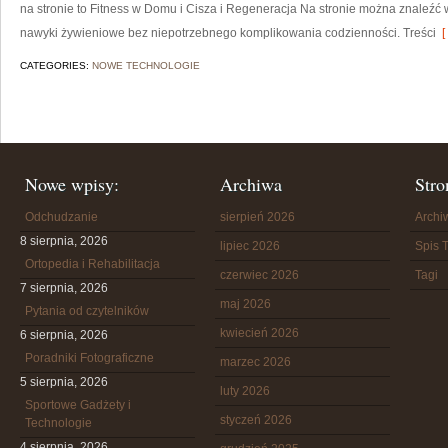
na stronie to Fitness w Domu i Cisza i Regeneracja Na stronie można znaleźć
nawyki żywieniowe bez niepotrzebnego komplikowania codzienności. Treści
[
CATEGORIES:
NOWE TECHNOLOGIE
Nowe wpisy:
Archiwa
Stro
Odchudzanie
sierpień 2026
Arch
8 sierpnia, 2026
lipiec 2026
Spis T
Ortopedia i Rehabilitacja
czerwiec 2026
Tagi
7 sierpnia, 2026
maj 2026
Pytania od czytelników
kwiecień 2026
6 sierpnia, 2026
Poradniki Fotograficzne
marzec 2026
5 sierpnia, 2026
luty 2026
Sportowe Gadżety i
styczeń 2026
Technologie
4 sierpnia, 2026