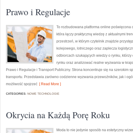
Prawo i Regulacje
To rozbudowana platforma online poświęcona ob
która łączy praktyczną wiedzę z aktualnymi tre
przestrzeń, w którym czytelnik znajdzie przyst
kolejowego, lotniczego oraz zaplecza logistycz
odbiorcach szukających wiedzy o rynku, którzy
rynku oraz analizować realne wyzwania w kraj
Prawo i Regulacje i Transport Publiczny. Strona koncentruje się na szerokim 
transportu. Przedstawia zarówno codzienne wyzwania przewoźników, jak i ogól
możliwość spojrzeć
[ Read More ]
CATEGORIES:
NOWE TECHNOLOGIE
Okrycia na Każdą Porę Roku
Moda to nie jedynie sposób na estetyczny wize