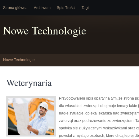
Strona główna
Archiwum
Spis Treści
Tagi
Nowe Technologie
Nowe Technologie
Weterynaria
Przygotowałem opis oparty na tym, że strona prz
dla właścicieli zwierząt i obejmuje tematy takie 
nagłe sytuacje, opieka lekarska nad zwierzętam
zwierząt oraz podróżowanie ze zwierzęciem. Ta 
spotyka się z użytecznymi wskazówkami oraz c
powstał z myślą o osobach, które chcą lepiej d