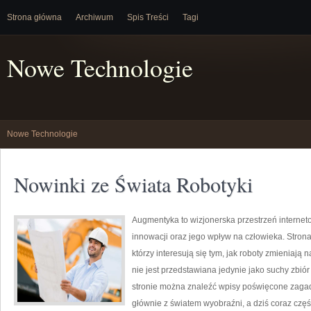
Strona główna
Archiwum
Spis Treści
Tagi
Nowe Technologie
Nowe Technologie
Nowinki ze Świata Robotyki
Augmentyka to wizjonerska przestrzeń internet
innowacji oraz jego wpływ na człowieka. Strona
którzy interesują się tym, jak roboty zmieniają
nie jest przedstawiana jedynie jako suchy zbiór
stronie można znaleźć wpisy poświęcone zagadn
głównie z światem wyobraźni, a dziś coraz częś