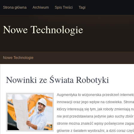
Strona główna
Archiwum
Spis Treści
Tagi
Nowe Technologie
Nowe Technologie
Nowinki ze Świata Robotyki
Augmentyka to wizjonerska przestrzeń internet
innowacji oraz jego wpływ na człowieka. Strona
którzy interesują się tym, jak roboty zmieniają
nie jest przedstawiana jedynie jako suchy zbiór
stronie można znaleźć wpisy poświęcone zagadn
głównie z światem wyobraźni, a dziś coraz częś