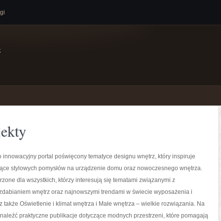
gi
e
jekty
o innowacyjny portal poświęcony tematyce designu wnętrz, który inspiruje
ące stylowych pomysłów na urządzenie domu oraz nowoczesnego wnętrza.
rzone dla wszystkich, którzy interesują się tematami związanymi z
zdabianiem wnętrz oraz najnowszymi trendami w świecie wyposażenia i
z także Oświetlenie i klimat wnętrza i Małe wnętrza – wielkie rozwiązania. Na
naleźć praktyczne publikacje dotyczące modnych przestrzeni, które pomagają