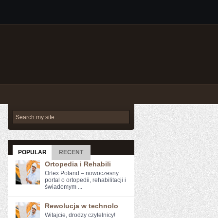
POPULAR
RECENT
Ortopedia i Rehabili
Ortex Poland – nowoczesny
portal o ortopedii, rehabilitacji i
świadomym ...
Rewolucja w technolo
Witajcie, drodzy⁤ czytelnicy!