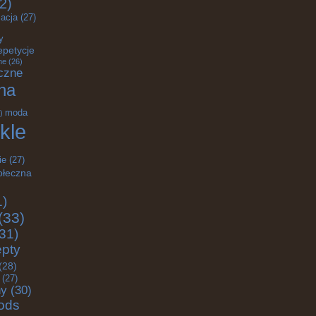
2)
acja
(27)
y
epetycje
ne
(26)
czne
na
moda
)
kle
ie
(27)
ołeczna
1)
(33)
31)
epty
(28)
(27)
ny
(30)
ods