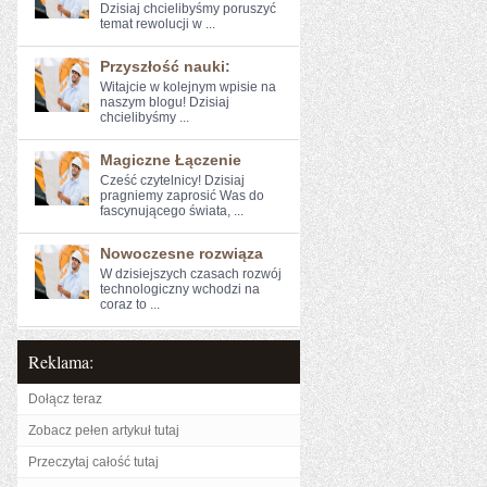
Dzisiaj ​chcielibyśmy poruszyć
temat rewolucji w ...
Przyszłość nauki:
Witajcie w kolejnym wpisie na
naszym‍ blogu! Dzisiaj
chcielibyśmy ...
Magiczne Łączenie
Cześć ​czytelnicy! Dzisiaj
pragniemy zaprosić Was do
fascynującego świata, ...
Nowoczesne rozwiąza
W dzisiejszych czasach rozwój
technologiczny wchodzi na
coraz to ...
Reklama:
Dołącz teraz
Zobacz pełen artykuł tutaj
Przeczytaj całość tutaj