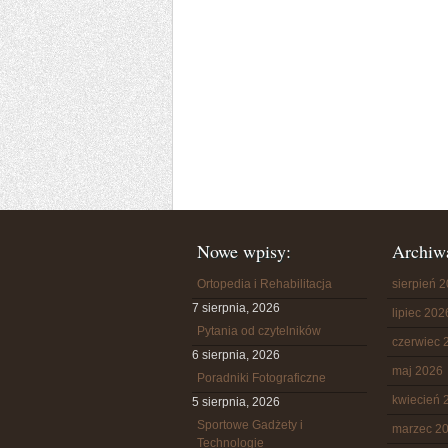
Nowe wpisy:
Archiw
Ortopedia i Rehabilitacja
sierpień 
7 sierpnia, 2026
lipiec 202
Pytania od czytelników
czerwiec 
6 sierpnia, 2026
maj 2026
Poradniki Fotograficzne
kwiecień 
5 sierpnia, 2026
Sportowe Gadżety i
marzec 2
Technologie