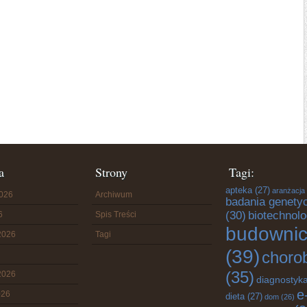
a
Strony
Tagi:
apteka
(27)
aranżacja
2026
Archiwum
badania genety
(30)
biotechnolo
6
Spis Treści
budowni
2026
Tagi
(39)
choro
(35)
2026
diagnostyk
e
026
dieta
(27)
dom
(26)