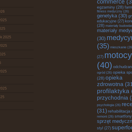
commerce
(3
egzaminy
(28)
farm
026
fitness medyczny
(26)
genetyka
(30)
gr
2025
edukacyjne
(27)
kor
(28)
materiały budowla
2025
materiały medy
medycy
ik 2025
(30)
(35)
2025
mieszkanie
(26
motocy
2025
(27)
(40)
5
odchudzan
2025
opieka sp
ogród
(26)
opieka
(28)
zdrowotna
(3
2025
profilaktyka
przychodnia
(
025
rec
psychologia
(26)
(31)
rehabilitacja
smartfony
remont
(26)
sprzęt medycz
superfo
styl
(27)