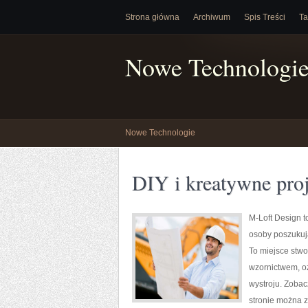
Strona główna
Archiwum
Spis Treści
Ta
Nowe Technologi
Nowe Technologie
DIY i kreatywne pro
M-Loft Design t
osoby poszukuj
To miejsce stwo
wzornictwem, o
wystroju. Zobac
stronie można z