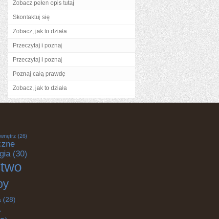
Zobacz pełen opis tutaj
Skontaktuj się
Zobacz, jak to działa
Przeczytaj i poznaj
Przeczytaj i poznaj
Poznaj całą prawdę
Zobacz, jak to działa
 wnętrz
(26)
czne
gia
(30)
ctwo
by
a
(28)
-