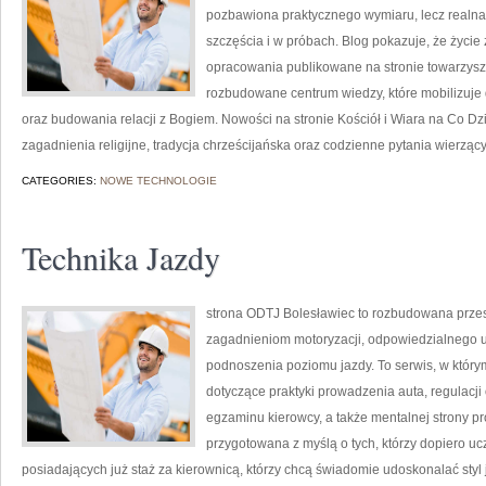
pozbawiona praktycznego wymiaru, lecz realna
szczęścia i w próbach. Blog pokazuje, że życi
opracowania publikowane na stronie towarzyszą
rozbudowane centrum wiedzy, które mobilizuj
oraz budowania relacji z Bogiem. Nowości na stronie Kościół i Wiara na Co Dzi
zagadnienia religijne, tradycja chrześcijańska oraz codzienne pytania wierzący
CATEGORIES:
NOWE TECHNOLOGIE
Technika Jazdy
strona ODTJ Bolesławiec to rozbudowana przest
zagadnieniom motoryzacji, odpowiedzialnego 
podnoszenia poziomu jazdy. To serwis, w którym
dotyczące praktyki prowadzenia auta, regulacj
egzaminu kierowcy, a także mentalnej strony p
przygotowana z myślą o tych, którzy dopiero uc
posiadających już staż za kierownicą, którzy chcą świadomie udoskonalać styl j