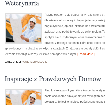
Weterynaria
Przygotowałem opis oparty na tym, że strona prz
dla właścicieli zwierząt i obejmuje tematy takie 
nagłe sytuacje, opieka lekarska nad zwierzętam
zwierząt oraz podróżowanie ze zwierzęciem. Ta 
spotyka się z użytecznymi wskazówkami oraz c
powstał z myślą o osobach, które chcą lepiej d
sprawdzonych inspiracji w zwykłych sytuacjach. Znajdziesz tu bogaty zbiór treści
leczenia zwierząt, a każdy tekst ma pomagać w lepszym
[ Read More ]
CATEGORIES:
NOWE TECHNOLOGIE
Inspiracje z Prawdziwych Domów
Pino to ciekawa witryna, która koncentruje się
nastolatków oraz funkcjonalnych rozwiązaniac
pokazuje, że jest to miejsce poświęcone urządza