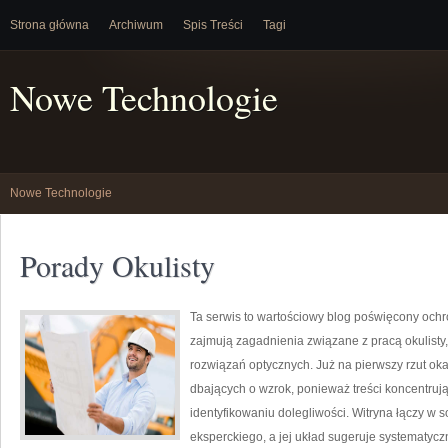
Strona główna
Archiwum
Spis Treści
Tagi
Nowe Technologie
Nowe Technologie
Porady Okulisty
Ta serwis to wartościowy blog poświęcony ochr
zajmują zagadnienia związane z pracą okulisty
rozwiązań optycznych. Już na pierwszy rzut oka
dbających o wzrok, ponieważ treści koncentrują
identyfikowaniu dolegliwości. Witryna łączy w
eksperckiego, a jej układ sugeruje systematy