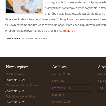
rodziny, a publikowane materiały dotyczą międ
elastycznych systemów przechowywania, estet
przeróbek oraz bezpieczeństwa. Znajdziesz na s
Naturalne Meble i Poradniki Zakupowe. To blog, które zestawia estetykę z funkcj
ale również kompendium wskazówek dla osób, które chcą zaplanować przestr
wnętrzu młodzieżowemu albo po prostu
[ Read More ]
CATEGORIES:
NOWE TECHNOLOGIE
Nowe wpisy:
Archiwa
Stro
Odchudzanie
sierpień 2026
Arch
8 sierpnia, 2026
lipiec 2026
Spis T
Ortopedia i Rehabilitacja
czerwiec 2026
Tagi
7 sierpnia, 2026
maj 2026
Pytania od czytelników
kwiecień 2026
6 sierpnia, 2026