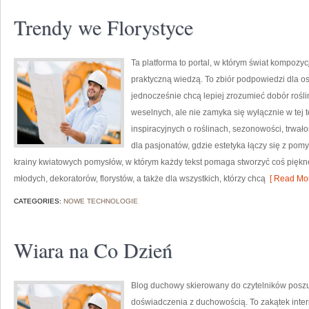
Trendy we Florystyce
Ta platforma to portal, w którym świat kompozyc
praktyczną wiedzą. To zbiór podpowiedzi dla os
jednocześnie chcą lepiej zrozumieć dobór rośli
weselnych, ale nie zamyka się wyłącznie w tej 
inspiracyjnych o roślinach, sezonowości, trwa
dla pasjonatów, gdzie estetyka łączy się z pomy
krainy kwiatowych pomysłów, w którym każdy tekst pomaga stworzyć coś piękne
młodych, dekoratorów, florystów, a także dla wszystkich, którzy chcą
[ Read Mor
CATEGORIES:
NOWE TECHNOLOGIE
Wiara na Co Dzień
Blog duchowy skierowany do czytelników poszu
doświadczenia z duchowością. To zakątek interne