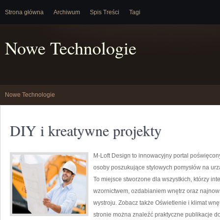
Strona główna
Archiwum
Spis Treści
Tagi
Nowe Technologie
Nowe Technologie
DIY i kreatywne projekty
M-Loft Design to innowacyjny portal poświęcony
osoby poszukujące stylowych pomysłów na ur
To miejsce stworzone dla wszystkich, którzy in
wzornictwem, ozdabianiem wnętrz oraz najnow
wystroju. Zobacz także Oświetlenie i klimat wnę
stronie można znaleźć praktyczne publikacje d