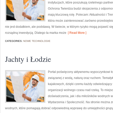
instytucjach, które poszukują rzetelnego part
Ochrona Twierdza budzi skojarzenia z odpornośc
mają kluczową rolę. Polecam: Aktualności i Tre
która może zainteresować zarówno przedsiębior
nie jest dodatkiem, ale podstawą. W świecie, w którym ryzyko mogą pojawić si
rozsądną inwestycją. Dlatego ta marka może
[ Read More ]
CATEGORIES:
NOWE TECHNOLOGIE
Jachty i Łodzie
Portal poświęcony aktywnemu wypoczynkowi to 
związanej z wodą, naturą oraz ruchem. Tematyk
kajakowych, dzięki czemu każdy odwiedzający
organizacji wolnego czasu nad rzeką. To miej
doświadczenia, jak i dla miłośników wodnych w
Wydarzenia i Społeczność. Na stronie można 
wodnych, które pomagają dobrać odpowiednią wyprawę do umiejętności grupy. 