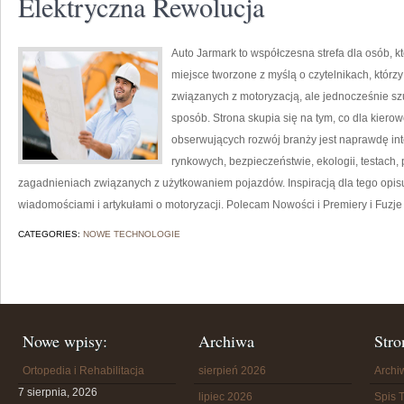
Elektryczna Rewolucja
Auto Jarmark to współczesna strefa dla osób, kt
miejsce tworzone z myślą o czytelnikach, któr
związanych z motoryzacją, ale jednocześnie sz
sposób. Strona skupia się na tym, co dla kiero
obserwujących rozwój branży jest naprawdę int
rynkowych, bezpieczeństwie, ekologii, testach
zagadnieniach związanych z użytkowaniem pojazdów. Inspiracją dla tego opisu j
wiadomościami i artykułami o motoryzacji. Polecam Nowości i Premiery i Fuzje i
CATEGORIES:
NOWE TECHNOLOGIE
Nowe wpisy:
Archiwa
Stro
Ortopedia i Rehabilitacja
sierpień 2026
Arch
7 sierpnia, 2026
lipiec 2026
Spis T