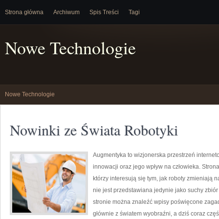
Strona główna
Archiwum
Spis Treści
Tagi
Nowe Technologie
Nowe Technologie
Nowinki ze Świata Robotyki
Augmentyka to wizjonerska przestrzeń internet
innowacji oraz jego wpływ na człowieka. Strona
którzy interesują się tym, jak roboty zmieniają
nie jest przedstawiana jedynie jako suchy zbiór
stronie można znaleźć wpisy poświęcone zagadn
głównie z światem wyobraźni, a dziś coraz częś